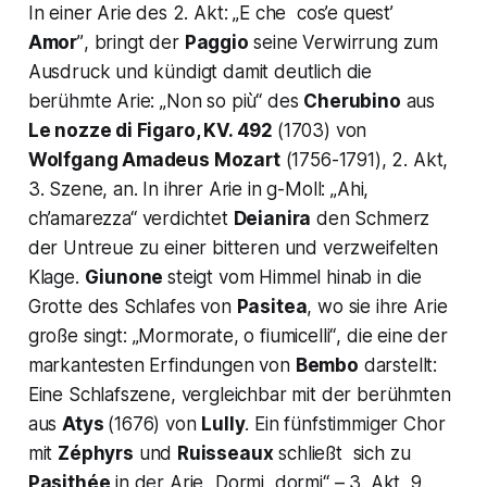
In einer Arie des 2. Akt:
„E che cos’e quest’
Amor
”
, bringt der
Paggio
seine Verwirrung zum
Ausdruck und kündigt damit deutlich die
berühmte Arie:
„Non so più“
des
Cherubino
aus
Le nozze di Figaro, KV. 492
(1703) von
Wolfgang Amadeus Mozart
(1756-1791), 2. Akt,
3. Szene, an. In ihrer Arie in g-Moll:
„Ahi,
ch’amarezza“
verdichtet
Deianira
den Schmerz
der Untreue zu einer bitteren und verzweifelten
Klage.
Giunone
steigt vom Himmel hinab in die
Grotte des Schlafes von
Pasitea
, wo sie ihre Arie
große singt:
„Mormorate, o
fiumicelli“
, die eine der
markantesten Erfindungen von
Bembo
darstellt:
Eine Schlafszene, vergleichbar mit der berühmten
aus
Atys
(1676) von
Lully
. Ein fünfstimmiger Chor
mit
Zéphyrs
und
Ruisseaux
schließt sich zu
Pasithée
in der Arie
„Dormi, dormi“
– 3. Akt, 9.