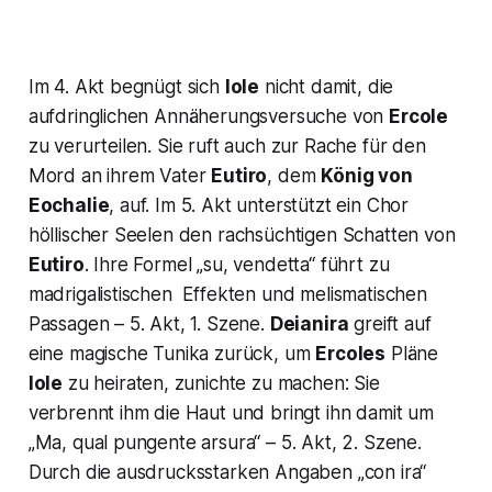
Im 4. Akt begnügt sich
Iole
nicht damit, die
aufdringlichen Annäherungsversuche von
Ercole
zu verurteilen. Sie ruft auch zur Rache für den
Mord an ihrem Vater
Eutiro
, dem
König von
Eochalie
, auf. Im 5. Akt unterstützt ein Chor
höllischer Seelen den rachsüchtigen Schatten von
Eutiro
. Ihre Formel
„su, vendetta“
führt zu
madrigalistischen Effekten und melismatischen
Passagen – 5. Akt, 1. Szene.
Deianira
greift auf
eine magische Tunika zurück, um
Ercoles
Pläne
Iole
zu heiraten, zunichte zu machen: Sie
verbrennt ihm die Haut und bringt ihn damit um
„Ma, qual pungente arsura“
– 5. Akt, 2. Szene.
Durch die ausdrucksstarken Angaben
„con ira“