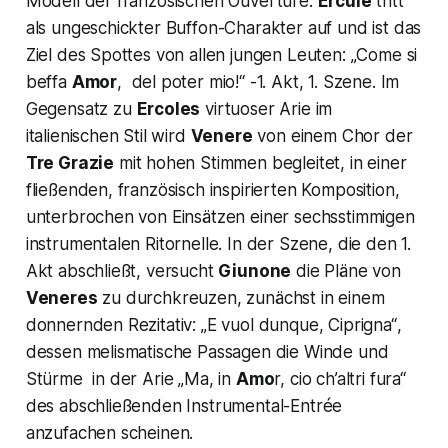
Modell der französischen Ouvertüre.
Ercule
tritt
als ungeschickter
Buffon
-Charakter auf und ist das
Ziel des Spottes von allen jungen Leuten:
„Come si
beffa
Amor
, del poter mio!“
-1. Akt, 1. Szene. Im
Gegensatz zu
Ercoles
virtuoser Arie im
italienischen Stil wird
Venere
von einem Chor der
Tre Grazie
mit hohen Stimmen begleitet, in einer
fließenden, französisch inspirierten Komposition,
unterbrochen von Einsätzen einer sechsstimmigen
instrumentalen
Ritornelle
. In der Szene, die den 1.
Akt abschließt, versucht
Giunone
die Pläne von
Veneres
zu durchkreuzen, zunächst in einem
donnernden Rezitativ:
„E vuol dunque, Ciprigna“
,
dessen melismatische Passagen die Winde und
Stürme in der Arie
„Ma, in
Amo
r, cio ch’altri
fura“
des abschließenden Instrumental-
Entrée
anzufachen scheinen.