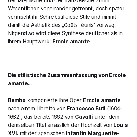
der lateinische und der französische Stil im
Wesentlichen voneinander getrennt, doch später
vermischt ihr Schreibstil diese Stile und nimmt
damit die Ästhetik des
„Goûts
réunis“
vorweg.
Nirgendwo wird diese Synthese deutlicher als in
ihrem Hauptwerk:
Ercole amante
.
Die stilistische Zusammenfassung von Ercole
amante…
Bembo
komponierte ihre Oper
Ercole amante
nach einem Libretto von
Francesco Buti
(1604-
1682), das bereits 1662 von
Cavalli
unter dem
demselben Titel anlässlich der Hochzeit von
Louis
XVI.
mit der spanischen
Infantin
Marguerite-