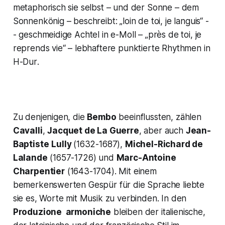
metaphorisch sie selbst – und der Sonne – dem
Sonnenkönig – beschreibt:
„loin de toi,
je languis“
-
- geschmeidige Achtel in
e-Moll
–
„près de toi, je
reprends vie“
– lebhaftere punktierte Rhythmen in
H-Dur
.
Zu denjenigen, die
Bembo
beeinflussten, zählen
Cavalli
,
Jacquet de La Guerre
, aber auch
Jean-
Baptiste
Lully
(1632-1687),
Michel-Richard de
Lalande
(1657-1726) und
Marc-Antoine
Charpentier
(1643-1704). Mit einem
bemerkenswerten Gespür für die Sprache liebte
sie es, Worte mit Musik zu verbinden. In den
Produzione armoniche
bleiben der italienische,