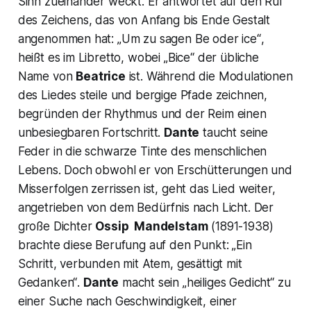
Sinn zueinander weckt. Er antwortet auf den Ruf
des Zeichens, das von Anfang bis Ende Gestalt
angenommen hat:
„Um zu sagen Be oder ice“
,
heißt es im Libretto, wobei
„Bice“
der übliche
Name von
Beatrice
ist. Während die Modulationen
des Liedes steile und bergige Pfade zeichnen,
begründen der Rhythmus und der Reim einen
unbesiegbaren Fortschritt.
Dante
taucht seine
Feder in die schwarze Tinte des menschlichen
Lebens. Doch obwohl er von Erschütterungen und
Misserfolgen zerrissen ist, geht das Lied weiter,
angetrieben von dem Bedürfnis nach Licht. Der
große Dichter
Ossip Mandelstam
(1891-1938)
brachte diese Berufung auf den Punkt:
„Ein
Schritt, verbunden mit Atem, gesättigt mit
Gedanken“
.
Dante
macht sein
„heiliges Gedicht“
zu
einer Suche nach Geschwindigkeit, einer