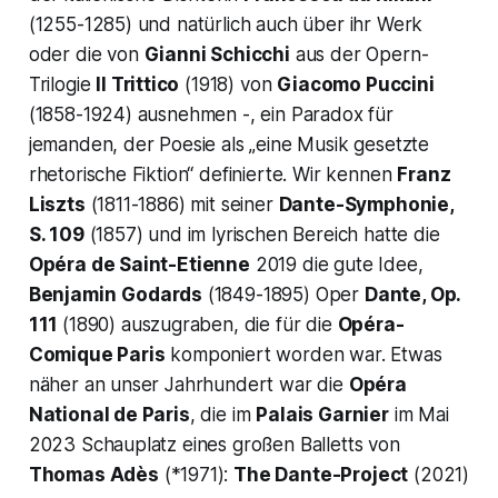
(1255-1285) und natürlich auch über ihr Werk
oder die von
Gianni Schicchi
aus der Opern-
Trilogie
Il Trittico
(1918) von
Giacomo Puccini
(1858-1924) ausnehmen -, ein Paradox für
jemanden, der Poesie als
„eine Musik gesetzte
rhetorische Fiktion“
definierte. Wir kennen
Franz
Liszts
(1811-1886) mit seiner
Dante-Symphonie,
S. 109
(1857) und im lyrischen Bereich hatte die
Opéra de Saint-Etienne
2019 die gute Idee,
Benjamin
Godards
(1849-1895) Oper
Dante, Op.
111
(1890) auszugraben, die für die
Opéra-
Comique Paris
komponiert worden war. Etwas
näher an unser Jahrhundert war die
Opéra
National de Paris
, die im
Palais Garnier
im Mai
2023 Schauplatz eines großen Balletts von
Thomas Adès
(*1971):
The Dante-Project
(2021)