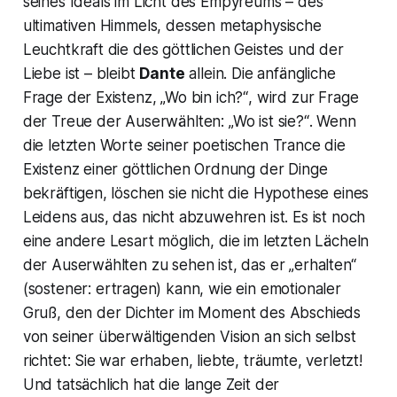
seines Ideals im Licht des Empyreums – des
ultimativen Himmels, dessen metaphysische
Leuchtkraft die des göttlichen Geistes und der
Liebe ist – bleibt
Dante
allein. Die anfängliche
Frage der Existenz,
„Wo bin ich?“
, wird zur Frage
der Treue der Auserwählten:
„Wo ist sie?“
. Wenn
die letzten Worte seiner poetischen Trance die
Existenz einer göttlichen Ordnung der Dinge
bekräftigen, löschen sie nicht die Hypothese eines
Leidens aus, das nicht abzuwehren ist. Es ist noch
eine andere Lesart möglich, die im letzten Lächeln
der Auserwählten zu sehen ist, das er
„erhalten“
(
sostener
: ertragen) kann, wie ein emotionaler
Gruß, den der Dichter im Moment des Abschieds
von seiner überwältigenden Vision an sich selbst
richtet: Sie war erhaben, liebte, träumte, verletzt!
Und tatsächlich hat die lange Zeit der