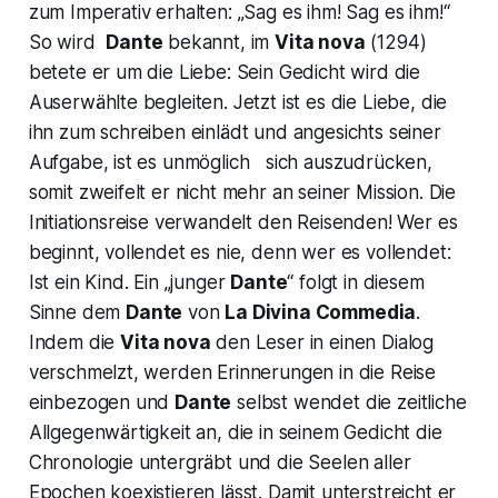
zum Imperativ erhalten:
„Sag es ihm! Sag es ihm!“
So wird
Dante
bekannt, im
Vita nova
(1294)
betete er um die Liebe: Sein Gedicht wird die
Auserwählte begleiten. Jetzt ist es die Liebe, die
ihn zum schreiben einlädt und angesichts seiner
Aufgabe, ist es unmöglich sich auszudrücken,
somit zweifelt er nicht mehr an seiner Mission. Die
Initiationsreise verwandelt den Reisenden! Wer es
beginnt, vollendet es nie, denn wer es vollendet:
Ist ein Kind. Ein
„junger
Dante
“
folgt in diesem
Sinne dem
Dante
von
La Divina Commedia
.
Indem die
Vita nova
den Leser in einen Dialog
verschmelzt, werden Erinnerungen in die Reise
einbezogen und
Dante
selbst wendet die zeitliche
Allgegenwärtigkeit an, die in seinem Gedicht die
Chronologie untergräbt und die Seelen aller
Epochen koexistieren lässt. Damit unterstreicht er