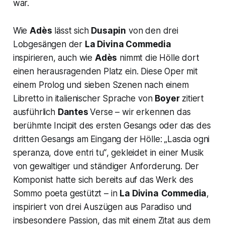
war.
Wie
Adès
lässt sich
Dusapin
von den drei
Lobgesängen der
La Divina Commedia
inspirieren, auch wie
Adès
nimmt die Hölle dort
einen herausragenden Platz ein. Diese Oper mit
einem Prolog und sieben Szenen nach einem
Libretto in italienischer Sprache von
Boyer
zitiert
ausführlich
Dantes
Verse – wir erkennen das
berühmte
Incipit
des ersten Gesangs oder das des
dritten Gesangs am Eingang der Hölle:
„Lascia ogni
speranza, dove entri tu“
, gekleidet in einer Musik
von gewaltiger und ständiger Anforderung. Der
Komponist hatte sich bereits auf das Werk des
Sommo poeta
gestützt – in
La Divina
Commedia
,
inspiriert von drei Auszügen aus
Paradiso
und
insbesondere
Passion
, das mit einem Zitat aus dem