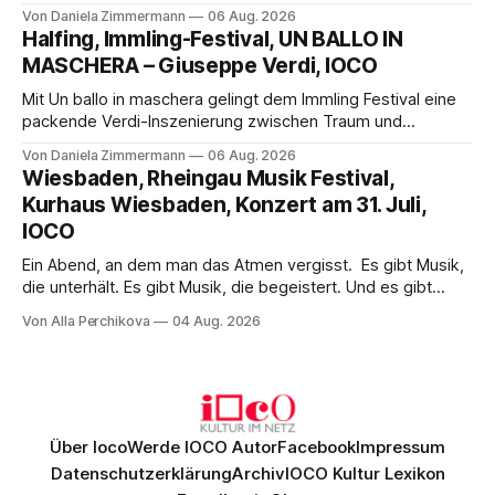
Science-Fiction mit Opernklassik. Musikalisch überzeugt die
Von Daniela Zimmermann
06 Aug. 2026
Aufführung mit starken Solisten und den Wiener
Halfing, Immling-Festival, UN BALLO IN
Philharmonikern, szenisch bleibt der zweite Akt jedoch
MASCHERA – Giuseppe Verdi, IOCO
hinter den Erwartungen zurück.
Mit Un ballo in maschera gelingt dem Immling Festival eine
packende Verdi-Inszenierung zwischen Traum und
Wirklichkeit. Verena von Kerssenbrock verbindet
Von Daniela Zimmermann
06 Aug. 2026
psychologische Tiefe mit starken Bildern, getragen von
Wiesbaden, Rheingau Musik Festival,
einem spielfreudigen Ensemble und einer musikalisch
Kurhaus Wiesbaden, Konzert am 31. Juli,
überzeugenden Gesamtleistung.
IOCO
Ein Abend, an dem man das Atmen vergisst. Es gibt Musik,
die unterhält. Es gibt Musik, die begeistert. Und es gibt
Musik, nach der man minutenlang kein Wort sagen kann.
Von Alla Perchikova
04 Aug. 2026
Genau so war der Abend im Kurhaus Wiesbaden, an dem
Johannes Brahms’ Erstes Klavierkonzert d-Moll op. 15 mit
Daniil
Über Ioco
Werde IOCO Autor
Facebook
Impressum
Datenschutzerklärung
Archiv
IOCO Kultur Lexikon