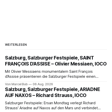
WEITERLESEN
Salzburg, Salzburger Festspiele, SAINT
FRANÇOIS D’ASSISE – Olivier Messiaen, IOCO
Mit Olivier Messiaens monumentalem Saint François
d’Assise präsentieren die Salzburger Festspiele einen
außergewöhnlichen Opernabend. Romeo Castellucci gelingt
Von Marcel Bub
06 Aug. 2026
eine bildgewaltige Inszenierung, Maxime Pascal entfaltet
Salzburg, Salzburger Festspiele, ARIADNE
die komplexe Partitur eindrucksvoll, Philippe Sly berührt als
AUF NAXOS – Richard Strauss, IOCO
Franziskus.
Salzburger Festspiele: Ersan Mondtag verlegt Richard
Strauss' Ariadne auf Naxos auf den Mars und verbindet