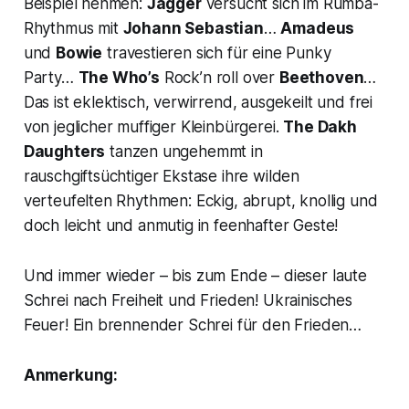
Beispiel nehmen:
Jagger
versucht sich im Rumba-
Rhythmus mit
Johann Sebastian
…
Amadeus
und
Bowie
travestieren sich für eine Punky
Party…
The Who’s
Rock’n roll over
Beethoven
…
Das ist eklektisch, verwirrend, ausgekeilt und frei
von jeglicher muffiger Kleinbürgerei.
The Dakh
Daughters
tanzen ungehemmt in
rauschgiftsüchtiger Ekstase ihre wilden
verteufelten Rhythmen: Eckig, abrupt, knollig und
doch leicht und anmutig in feenhafter Geste!
Und immer wieder – bis zum Ende – dieser laute
Schrei nach Freiheit und Frieden! Ukrainisches
Feuer! Ein brennender Schrei für den Frieden…
Anmerkung: