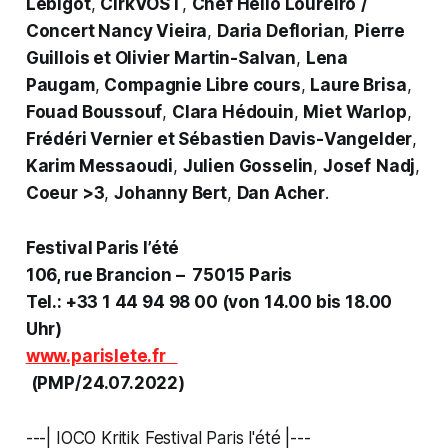
Lebigot
,
CirkVOST
,
Chef Hélio Loureiro
/
Concert Nancy Vieira
,
Daria Deflorian
,
Pierre
Guillois et Olivier
Martin-Salvan
,
Lena
Paugam
,
Compagnie Libre cours
,
Laure Brisa
,
Fouad Boussouf
,
Clara Hédouin
,
Miet Warlop
,
Frédéri Vernier et Sébastien Davis-Vangelder
,
Karim Messaoudi
,
Julien Gosselin
,
Josef
Nadj
,
Coeur >3
,
Johanny Bert
,
Dan Acher
.
Festival Paris l’été
106, rue Brancion – 75015 Paris
Tel.: +33 1 44 94 98 00 (von 14.00 bis 18.00
Uhr)
www.parislete.fr
(PMP/24.07.2022)
---| IOCO Kritik Festival Paris l'été |---