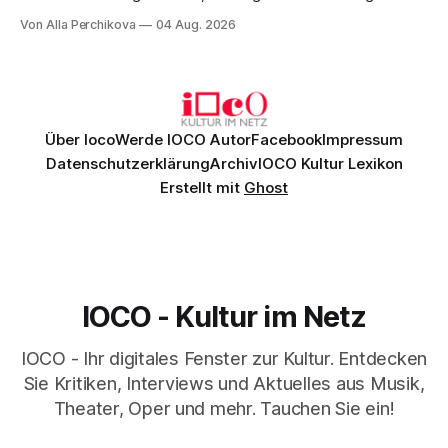
Musik, nach der man minutenlang kein Wort sagen kann.
Von Alla Perchikova
04 Aug. 2026
Genau so war der Abend im Kurhaus Wiesbaden, an dem
Johannes Brahms’ Erstes Klavierkonzert d-Moll op. 15 mit
Daniil
Über Ioco
Werde IOCO Autor
Facebook
Impressum
Datenschutzerklärung
Archiv
IOCO Kultur Lexikon
Erstellt mit
Ghost
IOCO - Kultur im Netz
IOCO - Ihr digitales Fenster zur Kultur. Entdecken
Sie Kritiken, Interviews und Aktuelles aus Musik,
Theater, Oper und mehr. Tauchen Sie ein!