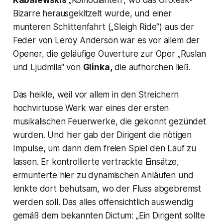
Kabalewskis
„Komödianten“,
wo das Grotesk-
Bizarre herausgekitzelt wurde, und einer
munteren Schlittenfahrt
(„Sleigh Ride“)
aus der
Feder von Leroy Anderson war es vor allem der
Opener, die geläufige Ouverture zur Oper
„Ruslan
und Ljudmila“
von
Glinka,
die aufhorchen ließ.
Das heikle, weil vor allem in den Streichern
hochvirtuose Werk war eines der ersten
musikalischen Feuerwerke, die gekonnt gezündet
wurden. Und hier gab der Dirigent die nötigen
Impulse, um dann dem freien Spiel den Lauf zu
lassen. Er kontrollierte vertrackte Einsätze,
ermunterte hier zu dynamischen Anläufen und
lenkte dort behutsam, wo der Fluss abgebremst
werden soll. Das alles offensichtlich auswendig
gemäß dem bekannten Dictum:
„Ein Dirigent sollte