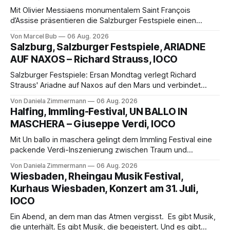
Mit Olivier Messiaens monumentalem Saint François
d’Assise präsentieren die Salzburger Festspiele einen
außergewöhnlichen Opernabend. Romeo Castellucci gelingt
Von Marcel Bub
06 Aug. 2026
eine bildgewaltige Inszenierung, Maxime Pascal entfaltet
Salzburg, Salzburger Festspiele, ARIADNE
die komplexe Partitur eindrucksvoll, Philippe Sly berührt als
AUF NAXOS – Richard Strauss, IOCO
Franziskus.
Salzburger Festspiele: Ersan Mondtag verlegt Richard
Strauss' Ariadne auf Naxos auf den Mars und verbindet
Science-Fiction mit Opernklassik. Musikalisch überzeugt die
Von Daniela Zimmermann
06 Aug. 2026
Aufführung mit starken Solisten und den Wiener
Halfing, Immling-Festival, UN BALLO IN
Philharmonikern, szenisch bleibt der zweite Akt jedoch
MASCHERA – Giuseppe Verdi, IOCO
hinter den Erwartungen zurück.
Mit Un ballo in maschera gelingt dem Immling Festival eine
packende Verdi-Inszenierung zwischen Traum und
Wirklichkeit. Verena von Kerssenbrock verbindet
Von Daniela Zimmermann
06 Aug. 2026
psychologische Tiefe mit starken Bildern, getragen von
Wiesbaden, Rheingau Musik Festival,
einem spielfreudigen Ensemble und einer musikalisch
Kurhaus Wiesbaden, Konzert am 31. Juli,
überzeugenden Gesamtleistung.
IOCO
Ein Abend, an dem man das Atmen vergisst. Es gibt Musik,
die unterhält. Es gibt Musik, die begeistert. Und es gibt