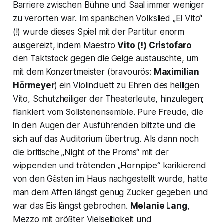
Barriere zwischen Bühne und Saal immer weniger
zu verorten war. Im spanischen Volkslied
„El Vito“
(!) wurde dieses Spiel mit der Partitur enorm
ausgereizt, indem Maestro
Vito (!) Cristofaro
den Taktstock gegen die Geige austauschte, um
mit dem Konzertmeister (bravourös:
Maximilian
Hörmeyer
) ein Violinduett zu Ehren des heiligen
Vito, Schutzheiliger der Theaterleute, hinzulegen;
flankiert vom Solistenensemble. Pure Freude, die
in den Augen der Ausführenden blitzte und die
sich auf das Auditorium übertrug. Als dann noch
die britische
„Night of the Proms“
mit der
wippenden und trötenden
„Hornpipe“
karikierend
von den Gästen im Haus nachgestellt wurde, hatte
man dem Affen längst genug Zucker gegeben und
war das Eis längst gebrochen.
Melanie Lang
,
Mezzo mit größter Vielseitigkeit und