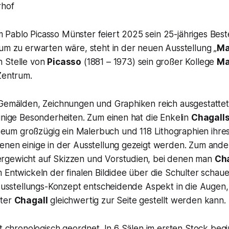
rhof
Pablo Picasso Münster feiert 2025 sein 25-jähriges Best
äum zu erwarten wäre, steht in der neuen Ausstellung „
Ma
n Stelle von
Picasso
(1881 – 1973) sein großer Kollege
Ma
 Zentrum.
 Gemälden, Zeichnungen und Graphiken reich ausgestattet
inige Besonderheiten. Zum einen hat die Enkelin
Chagall
eum großzügig ein Malerbuch und 118 Lithographien ihre
enen einige in der Ausstellung gezeigt werden. Zum ander
rgewicht auf Skizzen und Vorstudien, bei denen man
Cha
 Entwickeln der finalen Bildidee über die Schulter schau
s Ausstellungs-Konzept entscheidende Aspekt in die Augen
hter
Chagall
gleichwertig zur Seite gestellt werden kann.
st chronologisch geordnet. In 6 Sälen im ersten Stock begin