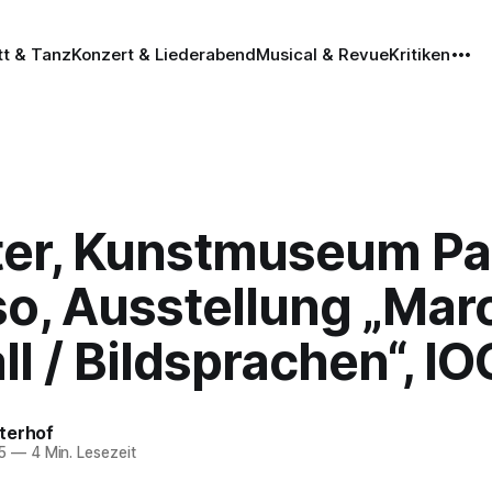
tt & Tanz
Konzert & Liederabend
Musical & Revue
Kritiken
er, Kunstmuseum Pa
so, Ausstellung „Mar
l / Bildsprachen“, I
terhof
5
—
4 Min. Lesezeit