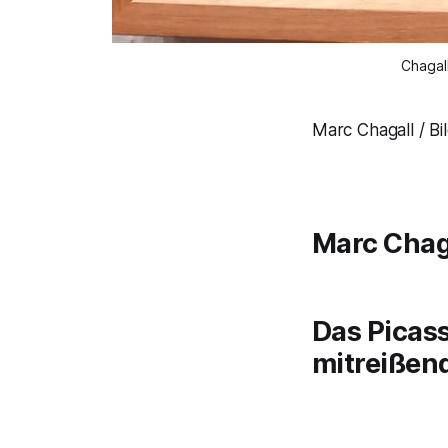
Chagal
Marc Chagall / B
Marc Chag
Das Picas
mitreißend