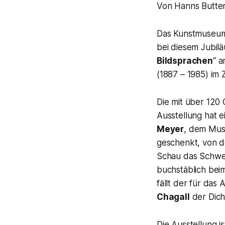
Von Hanns Butte
Das Kunstmuseum 
bei diesem Jubil
Bildsprachen
“ a
(1887 – 1985) im
Die mit über 120
Ausstellung hat e
Meyer
, dem Mus
geschenkt, von d
Schau das Schwe
buchstäblich beim
fällt der für da
Chagall
der Dic
Die Ausstellung i