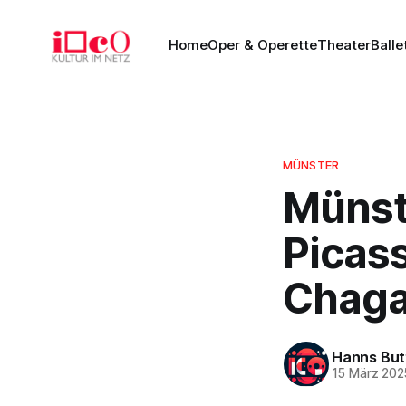
Home
Oper & Operette
Theater
Balle
MÜNSTER
Münst
Picas
Chagal
Hanns But
15 März 202