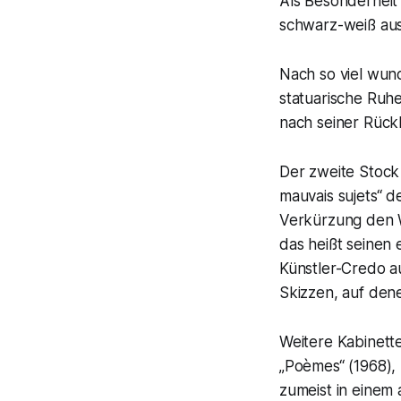
Als Besonderheit 
schwarz-weiß aus
Nach so viel wun
statuarische Ruh
nach seiner Rückk
Der zweite Stock
mauvais sujets“ de
Verkürzung den W
das heißt seinen
Künstler-Credo a
Skizzen, auf dene
Weitere Kabinett
„Poèmes“ (1968)
zumeist in einem 