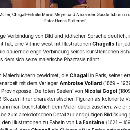
Foto: Hanns Butterhof
ge Verbindung von Bild und jiddischer Sprache deutlich, 
 hat; eine Vitrine weist mit Illustrationen
Chagalls
für jü
f die dauernde enge Verbindung seines künstlerischen Sch
us dem sich seine malerische Phantasie nährt.
en Malerbüchern gewidmet, die
Chagall
in Paris, seiner e
enarbeit mit dem Verleger
Ambroise Vollard
(1869 – 1939
r Provinzposse „Die toten Seelen“ von
Nicolai Gogol
(1809
3 Skizzen ihrer charakteristischen Figuren als kolorierte
kann man buchstäblich dem Maler dabei zusehen, wie er sc
ebe zum anekdotischen Detail zur endgültigen Bildlösung g
it den Illustrationen zu Fabeln von
La Fontaine
(1621 – 169