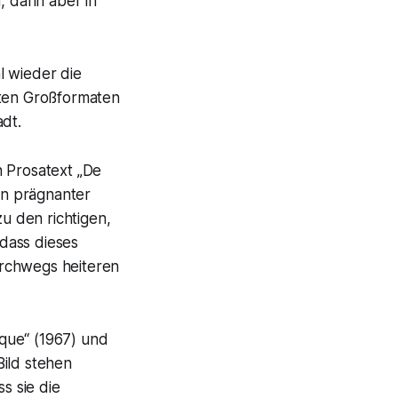
, dann aber in
l wieder die
nten Großformaten
adt.
n Prosatext „De
in prägnanter
u den richtigen,
dass dieses
urchwegs heiteren
que“ (1967) und
Bild stehen
s sie die