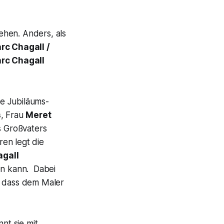
ehen. Anders, als
rc Chagall /
rc Chagall
e Jubiläums-
s
, Frau
Meret
s Großvaters
en legt die
gall
en kann. Dabei
, dass dem Maler
nt sie mit