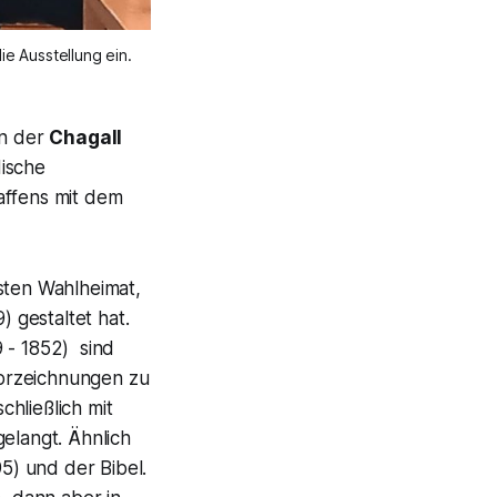
in der
Chagall
dische
affens mit dem
rsten Wahlheimat,
) gestaltet hat.
 - 1852) sind
 Vorzeichnungen zu
hließlich mit
elangt. Ähnlich
5) und der Bibel.