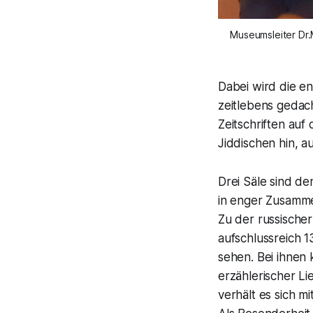
 Museumsleiter Dr.Müller, Chagall-Enkelin Meret Meyer und Alexander Gaude führen in die Ausstellung ein. 
Dabei wird die en
zeitlebens gedacht
Zeitschriften au
Jiddischen hin, a
Drei Säle sind d
in enger Zusamm
Zu der russische
aufschlussreich 1
sehen. Bei ihnen 
erzählerischer Li
verhält es sich m