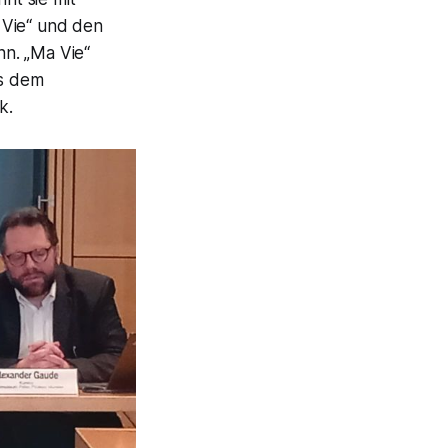
 Vie“ und den
n. „Ma Vie“
s dem
k.