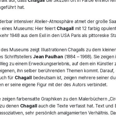
fällt auf, dass
Chagall
die Skizzen oft in Farbe entworfen
geführt hat.
derbar intensiver Atelier-Atmosphäre atmet der große Saa
e eines Museums: Hier feiert
Chagall
mit 12 farbig opule
ehr 1948 aus dem Exil in den USA Paris als pittoreske St
 des Museums zeigt Illustrationen Chagalls zu dem kleine
s Schriftstellers
Jean Paulhan
(1884 – 1968). Sie zeigen 
eg zu einem Erweckungserlebnis, auf dem ein Künstler z
 eigenen, ihn selber berührenden Themen kommt. Darauf, 
uch für
Chagall
bedeutsam ist, zeigen mehrere seiner d
n er seine eigene Figur mit der des Autors verbindet.
e zeigen farbensatte Graphiken zu den Malerbüchern „Cir
, zu denen
Chagall
auch die Texte verfasst hat. Text und 
assoziativen, sehr persönlich amalgamierten Verhältnis. Das