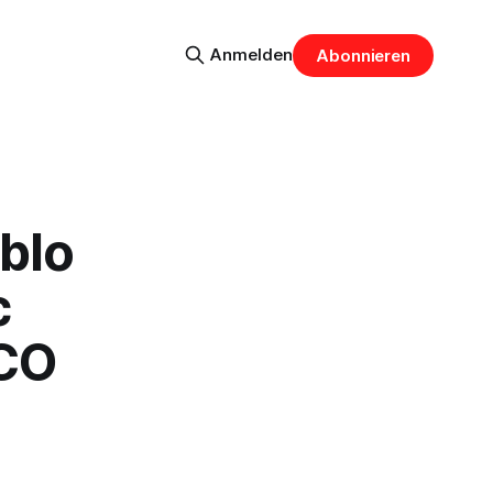
Anmelden
Abonnieren
blo
c
OCO