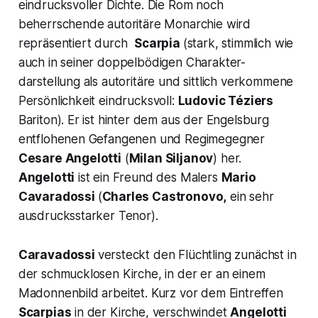
eindrucksvoller Dichte. Die Rom noch
beherrschende autoritäre Monarchie wird
repräsentiert durch
Scarpia
(stark, stimmlich wie
auch in seiner doppelbödigen Charakter-
darstellung als autoritäre und sittlich verkommene
Persönlichkeit eindrucksvoll:
Ludovic Téziers
Bariton). Er ist hinter dem aus der Engelsburg
entflohenen Gefangenen und Regimegegner
Cesare Angelotti
(
Milan Siljanov
) her.
Angelotti
ist ein Freund des Malers
Mario
Cavaradossi
(
Charles Castronovo,
ein sehr
ausdrucksstarker Tenor).
Caravadossi
versteckt den Flüchtling zunächst in
der schmucklosen Kirche, in der er an einem
Madonnenbild arbeitet. Kurz vor dem Eintreffen
Scarpias
in der Kirche, verschwindet
Angelotti