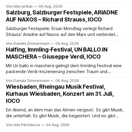
außergewöhnlichen Opernabend. Romeo Castellucci gelingt
Von Marcel Bub
06 Aug. 2026
eine bildgewaltige Inszenierung, Maxime Pascal entfaltet
Salzburg, Salzburger Festspiele, ARIADNE
die komplexe Partitur eindrucksvoll, Philippe Sly berührt als
AUF NAXOS – Richard Strauss, IOCO
Franziskus.
Salzburger Festspiele: Ersan Mondtag verlegt Richard
Strauss' Ariadne auf Naxos auf den Mars und verbindet
Science-Fiction mit Opernklassik. Musikalisch überzeugt die
Von Daniela Zimmermann
06 Aug. 2026
Aufführung mit starken Solisten und den Wiener
Halfing, Immling-Festival, UN BALLO IN
Philharmonikern, szenisch bleibt der zweite Akt jedoch
MASCHERA – Giuseppe Verdi, IOCO
hinter den Erwartungen zurück.
Mit Un ballo in maschera gelingt dem Immling Festival eine
packende Verdi-Inszenierung zwischen Traum und
Wirklichkeit. Verena von Kerssenbrock verbindet
Von Daniela Zimmermann
06 Aug. 2026
psychologische Tiefe mit starken Bildern, getragen von
Wiesbaden, Rheingau Musik Festival,
einem spielfreudigen Ensemble und einer musikalisch
Kurhaus Wiesbaden, Konzert am 31. Juli,
überzeugenden Gesamtleistung.
IOCO
Ein Abend, an dem man das Atmen vergisst. Es gibt Musik,
die unterhält. Es gibt Musik, die begeistert. Und es gibt
Musik, nach der man minutenlang kein Wort sagen kann.
Von Alla Perchikova
04 Aug. 2026
Genau so war der Abend im Kurhaus Wiesbaden, an dem