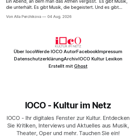
Ein Abend, an dem man das Atmen vergisst. Es gibt Musik,
die unterhält. Es gibt Musik, die begeistert. Und es gibt
Musik, nach der man minutenlang kein Wort sagen kann.
Von Alla Perchikova
04 Aug. 2026
Genau so war der Abend im Kurhaus Wiesbaden, an dem
Johannes Brahms’ Erstes Klavierkonzert d-Moll op. 15 mit
Daniil
Über Ioco
Werde IOCO Autor
Facebook
Impressum
Datenschutzerklärung
Archiv
IOCO Kultur Lexikon
Erstellt mit
Ghost
IOCO - Kultur im Netz
IOCO - Ihr digitales Fenster zur Kultur. Entdecken
Sie Kritiken, Interviews und Aktuelles aus Musik,
Theater, Oper und mehr. Tauchen Sie ein!