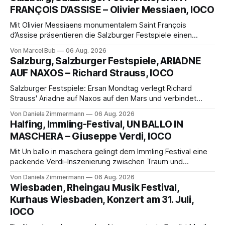
FRANÇOIS D’ASSISE – Olivier Messiaen, IOCO
Mit Olivier Messiaens monumentalem Saint François
d’Assise präsentieren die Salzburger Festspiele einen
außergewöhnlichen Opernabend. Romeo Castellucci gelingt
Von Marcel Bub
06 Aug. 2026
eine bildgewaltige Inszenierung, Maxime Pascal entfaltet
Salzburg, Salzburger Festspiele, ARIADNE
die komplexe Partitur eindrucksvoll, Philippe Sly berührt als
AUF NAXOS – Richard Strauss, IOCO
Franziskus.
Salzburger Festspiele: Ersan Mondtag verlegt Richard
Strauss' Ariadne auf Naxos auf den Mars und verbindet
Science-Fiction mit Opernklassik. Musikalisch überzeugt die
Von Daniela Zimmermann
06 Aug. 2026
Aufführung mit starken Solisten und den Wiener
Halfing, Immling-Festival, UN BALLO IN
Philharmonikern, szenisch bleibt der zweite Akt jedoch
MASCHERA – Giuseppe Verdi, IOCO
hinter den Erwartungen zurück.
Mit Un ballo in maschera gelingt dem Immling Festival eine
packende Verdi-Inszenierung zwischen Traum und
Wirklichkeit. Verena von Kerssenbrock verbindet
Von Daniela Zimmermann
06 Aug. 2026
psychologische Tiefe mit starken Bildern, getragen von
Wiesbaden, Rheingau Musik Festival,
einem spielfreudigen Ensemble und einer musikalisch
Kurhaus Wiesbaden, Konzert am 31. Juli,
überzeugenden Gesamtleistung.
IOCO