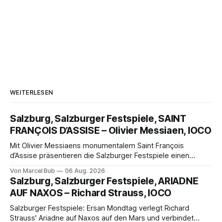
WEITERLESEN
Salzburg, Salzburger Festspiele, SAINT
FRANÇOIS D’ASSISE – Olivier Messiaen, IOCO
Mit Olivier Messiaens monumentalem Saint François
d’Assise präsentieren die Salzburger Festspiele einen
außergewöhnlichen Opernabend. Romeo Castellucci gelingt
Von Marcel Bub
06 Aug. 2026
eine bildgewaltige Inszenierung, Maxime Pascal entfaltet
Salzburg, Salzburger Festspiele, ARIADNE
die komplexe Partitur eindrucksvoll, Philippe Sly berührt als
AUF NAXOS – Richard Strauss, IOCO
Franziskus.
Salzburger Festspiele: Ersan Mondtag verlegt Richard
Strauss' Ariadne auf Naxos auf den Mars und verbindet