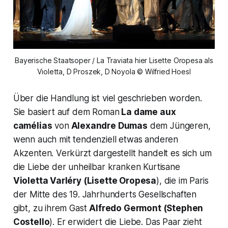
Bayerische Staatsoper / La Traviata hier Lisette Oropesa als
Violetta, D Proszek, D Noyola © Wilfried Hoesl
Über die Handlung ist viel geschrieben worden.
Sie basiert auf dem Roman
La dame aux
camélias
von
Alexandre Dumas
dem Jüngeren,
wenn auch mit tendenziell etwas anderen
Akzenten. Verkürzt dargestellt handelt es sich um
die Liebe der unheilbar kranken Kurtisane
Violetta Varléry
(Lisette Oropesa
), die im Paris
der Mitte des 19. Jahrhunderts Gesellschaften
gibt, zu ihrem Gast
Alfredo Germont
(Stephen
Costello
). Er erwidert die Liebe. Das Paar zieht