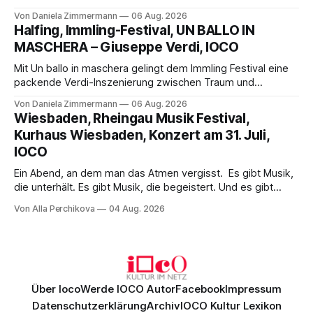
Science-Fiction mit Opernklassik. Musikalisch überzeugt die
Von Daniela Zimmermann
06 Aug. 2026
Aufführung mit starken Solisten und den Wiener
Halfing, Immling-Festival, UN BALLO IN
Philharmonikern, szenisch bleibt der zweite Akt jedoch
MASCHERA – Giuseppe Verdi, IOCO
hinter den Erwartungen zurück.
Mit Un ballo in maschera gelingt dem Immling Festival eine
packende Verdi-Inszenierung zwischen Traum und
Wirklichkeit. Verena von Kerssenbrock verbindet
Von Daniela Zimmermann
06 Aug. 2026
psychologische Tiefe mit starken Bildern, getragen von
Wiesbaden, Rheingau Musik Festival,
einem spielfreudigen Ensemble und einer musikalisch
Kurhaus Wiesbaden, Konzert am 31. Juli,
überzeugenden Gesamtleistung.
IOCO
Ein Abend, an dem man das Atmen vergisst. Es gibt Musik,
die unterhält. Es gibt Musik, die begeistert. Und es gibt
Musik, nach der man minutenlang kein Wort sagen kann.
Von Alla Perchikova
04 Aug. 2026
Genau so war der Abend im Kurhaus Wiesbaden, an dem
Johannes Brahms’ Erstes Klavierkonzert d-Moll op. 15 mit
Daniil
Über Ioco
Werde IOCO Autor
Facebook
Impressum
Datenschutzerklärung
Archiv
IOCO Kultur Lexikon