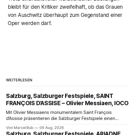
bleibt für den Kritiker zweifelhaft, ob das Grauen
von Auschwitz überhaupt zum Gegenstand einer
Oper werden darf.
WEITERLESEN
Salzburg, Salzburger Festspiele, SAINT
FRANÇOIS D’ASSISE – Olivier Messiaen, IOCO
Mit Olivier Messiaens monumentalem Saint François
d’Assise präsentieren die Salzburger Festspiele einen
außergewöhnlichen Opernabend. Romeo Castellucci gelingt
Von Marcel Bub
06 Aug. 2026
eine bildgewaltige Inszenierung, Maxime Pascal entfaltet
Salzburg, Salzburger Festspiele, ARIADNE