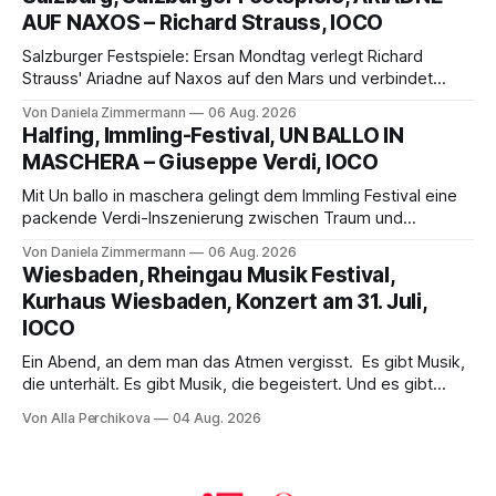
die komplexe Partitur eindrucksvoll, Philippe Sly berührt als
AUF NAXOS – Richard Strauss, IOCO
Franziskus.
Salzburger Festspiele: Ersan Mondtag verlegt Richard
Strauss' Ariadne auf Naxos auf den Mars und verbindet
Science-Fiction mit Opernklassik. Musikalisch überzeugt die
Von Daniela Zimmermann
06 Aug. 2026
Aufführung mit starken Solisten und den Wiener
Halfing, Immling-Festival, UN BALLO IN
Philharmonikern, szenisch bleibt der zweite Akt jedoch
MASCHERA – Giuseppe Verdi, IOCO
hinter den Erwartungen zurück.
Mit Un ballo in maschera gelingt dem Immling Festival eine
packende Verdi-Inszenierung zwischen Traum und
Wirklichkeit. Verena von Kerssenbrock verbindet
Von Daniela Zimmermann
06 Aug. 2026
psychologische Tiefe mit starken Bildern, getragen von
Wiesbaden, Rheingau Musik Festival,
einem spielfreudigen Ensemble und einer musikalisch
Kurhaus Wiesbaden, Konzert am 31. Juli,
überzeugenden Gesamtleistung.
IOCO
Ein Abend, an dem man das Atmen vergisst. Es gibt Musik,
die unterhält. Es gibt Musik, die begeistert. Und es gibt
Musik, nach der man minutenlang kein Wort sagen kann.
Von Alla Perchikova
04 Aug. 2026
Genau so war der Abend im Kurhaus Wiesbaden, an dem
Johannes Brahms’ Erstes Klavierkonzert d-Moll op. 15 mit
Daniil