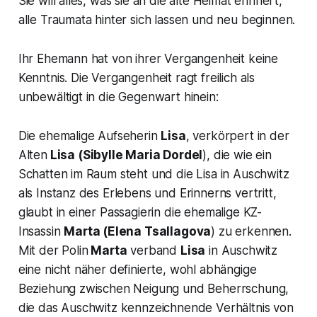
Sie will alles, was sie an die alte Heimat erinnert,
alle Traumata hinter sich lassen und neu beginnen.
Ihr Ehemann hat von ihrer Vergangenheit keine
Kenntnis. Die Vergangenheit ragt freilich als
unbewältigt in die Gegenwart hinein:
Die ehemalige Aufseherin
Lisa
, verkörpert in der
Alten
Lisa
(Sibylle Maria Dordel
), die wie ein
Schatten im Raum steht und die Lisa in Auschwitz
als Instanz des Erlebens und Erinnerns vertritt,
glaubt in einer Passagierin die ehemalige KZ-
Insassin
Marta
(Elena Tsallagova
) zu erkennen.
Mit der Polin
Marta
verband
Lisa
in Auschwitz
eine nicht näher definierte, wohl abhängige
Beziehung zwischen Neigung und Beherrschung,
die das Auschwitz kennzeichnende Verhältnis von