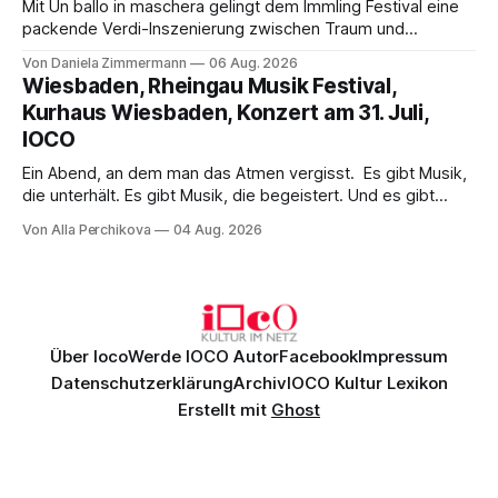
Mit Un ballo in maschera gelingt dem Immling Festival eine
packende Verdi-Inszenierung zwischen Traum und
Wirklichkeit. Verena von Kerssenbrock verbindet
Von Daniela Zimmermann
06 Aug. 2026
psychologische Tiefe mit starken Bildern, getragen von
Wiesbaden, Rheingau Musik Festival,
einem spielfreudigen Ensemble und einer musikalisch
Kurhaus Wiesbaden, Konzert am 31. Juli,
überzeugenden Gesamtleistung.
IOCO
Ein Abend, an dem man das Atmen vergisst. Es gibt Musik,
die unterhält. Es gibt Musik, die begeistert. Und es gibt
Musik, nach der man minutenlang kein Wort sagen kann.
Von Alla Perchikova
04 Aug. 2026
Genau so war der Abend im Kurhaus Wiesbaden, an dem
Johannes Brahms’ Erstes Klavierkonzert d-Moll op. 15 mit
Daniil
Über Ioco
Werde IOCO Autor
Facebook
Impressum
Datenschutzerklärung
Archiv
IOCO Kultur Lexikon
Erstellt mit
Ghost