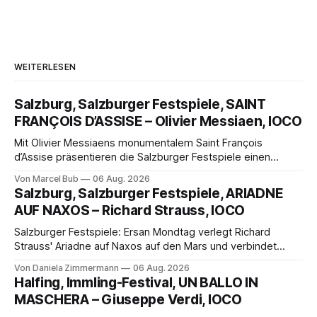
WEITERLESEN
Salzburg, Salzburger Festspiele, SAINT
FRANÇOIS D’ASSISE – Olivier Messiaen, IOCO
Mit Olivier Messiaens monumentalem Saint François
d’Assise präsentieren die Salzburger Festspiele einen
außergewöhnlichen Opernabend. Romeo Castellucci gelingt
Von Marcel Bub
06 Aug. 2026
eine bildgewaltige Inszenierung, Maxime Pascal entfaltet
Salzburg, Salzburger Festspiele, ARIADNE
die komplexe Partitur eindrucksvoll, Philippe Sly berührt als
AUF NAXOS – Richard Strauss, IOCO
Franziskus.
Salzburger Festspiele: Ersan Mondtag verlegt Richard
Strauss' Ariadne auf Naxos auf den Mars und verbindet
Science-Fiction mit Opernklassik. Musikalisch überzeugt die
Von Daniela Zimmermann
06 Aug. 2026
Aufführung mit starken Solisten und den Wiener
Halfing, Immling-Festival, UN BALLO IN
Philharmonikern, szenisch bleibt der zweite Akt jedoch
MASCHERA – Giuseppe Verdi, IOCO
hinter den Erwartungen zurück.