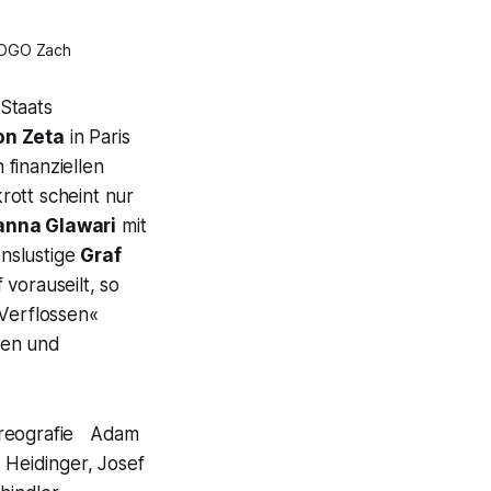
 POGO Zach
Staats
on Zeta
in Paris
finanziellen
rott scheint nur
anna Glawari
mit
nslustige
Graf
 vorauseilt, so
»Verflossen«
ngen und
oreografie Adam
Heidinger, Josef