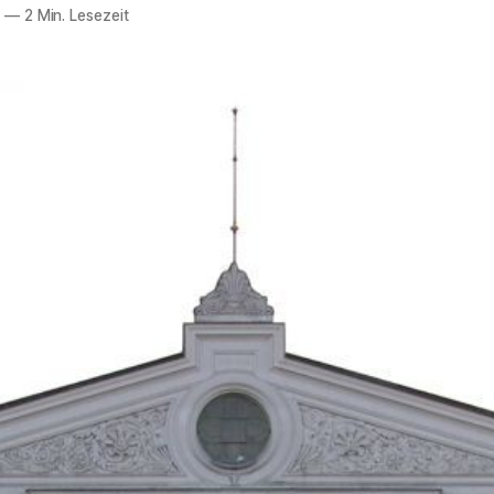
7
—
2 Min. Lesezeit