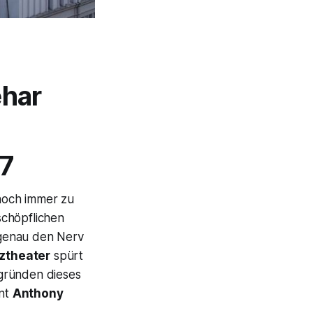
éhar
17
noch immer zu
schöpflichen
enau den Nerv
ztheater
spürt
gründen dieses
ent
Anthony