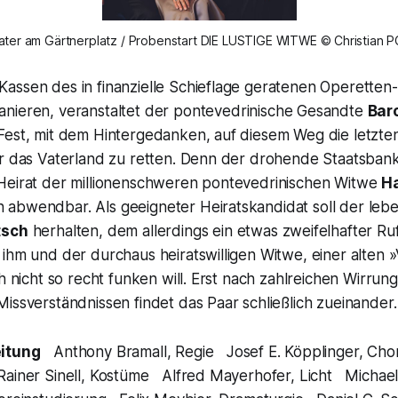
ater am Gärtnerplatz / Probenstart DIE LUSTIGE WITWE © Christian
assen des in finanzielle Schieflage geratenen Operetten-
anieren, veranstaltet der pontevedrinische Gesandte
Bar
est, mit dem Hintergedanken, auf diesem Weg die letzten 
ür das Vaterland zu retten. Denn der drohende Staatsbank
Heirat der millionenschweren pontevedrinischen Witwe
H
abwendbar. Als geeigneter Heiratskandidat soll der lebe
tsch
herhalten, dem allerdings ein etwas zweifelhafter Ruf
ihm und der durchaus heiratswilligen Witwe, einer alten 
ch nicht so recht funken will. Erst nach zahlreichen Wirru
issverständnissen findet das Paar schließlich zueinander.
eitung
Anthony Bramall, Regie Josef E. Köpplinger, Ch
iner Sinell, Kostüme Alfred Mayerhofer, Licht Michael 