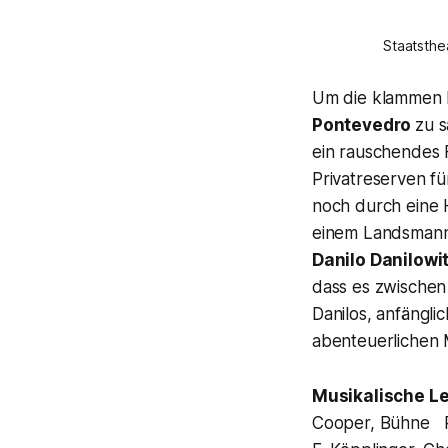
Staatsthe
Um die klammen K
Pontevedro
zu s
ein rauschendes F
Privatreserven f
noch durch eine 
einem Landsmann 
Danilo Danilowi
dass es zwischen 
Danilos, anfängli
abenteuerlichen M
Musikalische L
Cooper, Bühne Ra