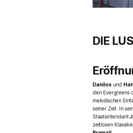
DIE LU
Eröffnu
Danilos
und
Ha
den Evergreens d
melodischen Einf
seiner Zeit. In s
Staatsintendant
J
zeitlosen Klassik
Bramall.