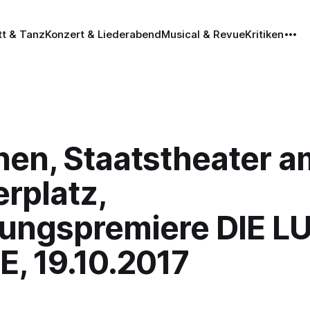
tt & Tanz
Konzert & Liederabend
Musical & Revue
Kritiken
en, Staatstheater a
rplatz,
nungspremiere DIE L
, 19.10.2017