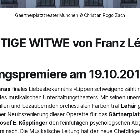
Gaertnerplatztheater München © Christian Pogo Zach
STIGE WITWE
von Franz L
ngspremiere am 19.10.20
nnas
finales Liebesbekenntnis
»Lippen schweigen«
zählt 
es musikalischen Unterhaltungstheaters. Mit seinen uner
ällen und bezaubernden orchestralen Farben traf
Lehár
g
einer Neuinszenierung dieser Operette für das
Gärtnerplat
osef E. Köpplinger
den feinfühligen psychologischen Ab
ers nach. Die Musikalische Leitung hat der neue Chefdirig