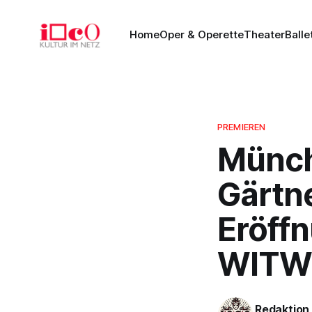
Home
Oper & Operette
Theater
Balle
PREMIEREN
Münch
Gärtne
Eröff
WITWE
Redaktion