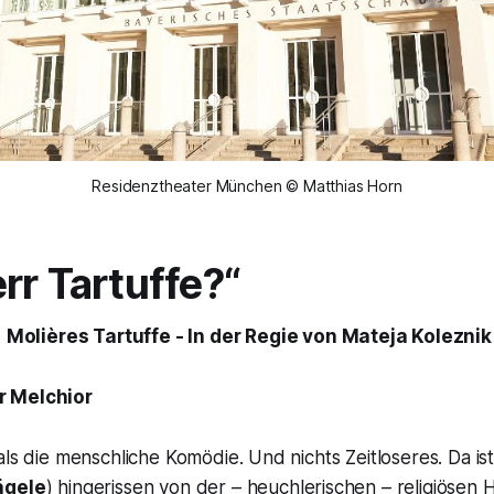
Residenztheater München © Matthias Horn
rr Tartuffe?“
Molières
Tartuffe
- In der Regie von Mateja Koleznik
 Melchior
als die menschliche Komödie. Und nichts Zeitloseres. Da is
ägele
) hingerissen von der – heuchlerischen – religiösen