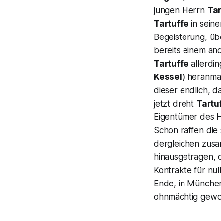
jungen Herrn
Tar
Tartuffe
in sein
Begeisterung, üb
bereits einem a
Tartuffe
allerdi
Kessel)
heranma
dieser endlich, d
jetzt dreht
Tartu
Eigentümer des H
Schon raffen die
dergleichen zusam
hinausgetragen, 
Kontrakte für null
Ende, in München 
ohnmächtig gewo