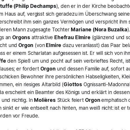
tuffe
(Philip Dechamps
), den er in der Kirche beobacht
em Haus auf, vergisst sich geradezu im Überschwang sein
erschreibt ihm sein ganzes Vermögen und verspricht ihm 
nderen Mann zugesagte Tochter
Mariane
(Nora Buzalka
)
ngs an
Orgons
attraktive
Ehefrau Elmire
(glänzend und s
cht und
Orgon
(von
Elmire
dazu veranlasst) das Paar bel
ass er einem Scharlatan aufgesessen ist. Er will sich von i
ffe
den Spieß um und pocht auf sein verbrieftes Recht, is
auses; er fordert
Orgon
und dessen Familie auf, sofort a
 schicken Bewohner ihre persönlichen Habseligkeiten, Kle
men, ein riesiges Altarbild (
Giottos
Ognissanti-Madonna?
da erscheint ein Beamter des Königs und erklärt in desse
 und nichtig. In
Molières
Stück feiert
Orgon
emphatisch d
sinkt er wie entseelt nach hinten, man weiß nicht: ist er 
rden vor Freude.