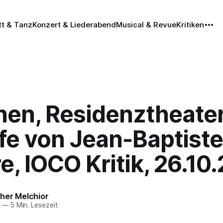
tt & Tanz
Konzert & Liederabend
Musical & Revue
Kritiken
en, Residenztheater
fe von Jean-Baptiste
e, IOCO Kritik, 26.10
her Melchior
—
5 Min. Lesezeit