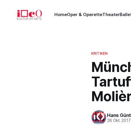
Home
Oper & Operette
Theater
Balle
KRITIKEN
Münch
Tartuf
Molièr
Hans Günt
28 Okt. 2017