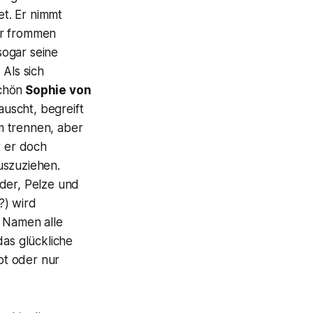
et. Er nimmt
er frommen
sogar seine
. Als sich
chön
Sophie von
auscht, begreift
hm trennen, aber
t er doch
uszuziehen.
ider, Pelze und
) wird
n Namen alle
as glückliche
tot oder nur