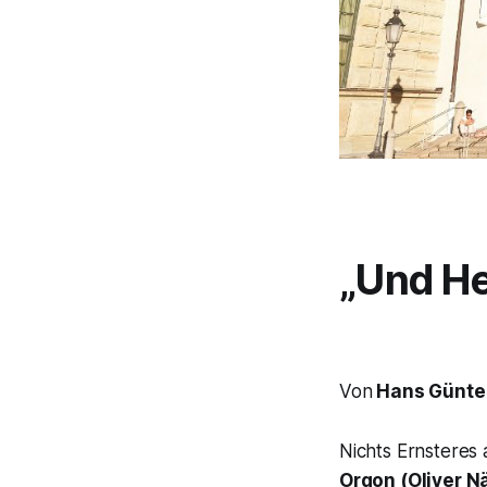
„Und He
Von
Hans Günter
Nichts Ernsteres 
Orgon
(Oliver N