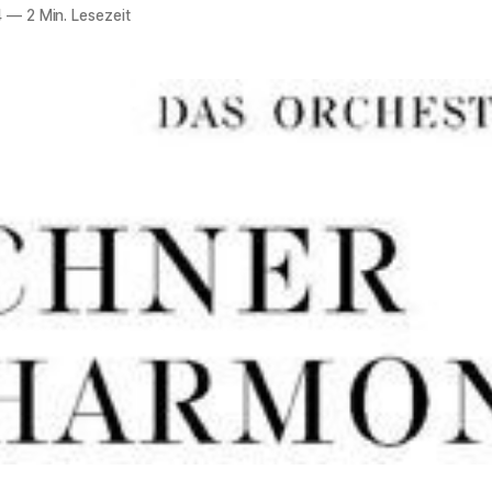
4
—
2 Min. Lesezeit