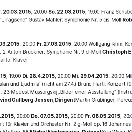
r. 20.03.2015
, 20:00
So. 22.03.2015
, 19:00 Franz Schub
7 „Tragische“ Gustav Mahler: Symphonie Nr. 5 cis-Moll
Rob
03.2015
, 20:00
Fr. 27.03.2015
, 20:00 Wolfgang Rihm: Kon
. 2 Anton Bruckner: Symphonie Nr. 9 d-Moll
Christoph 
arto, Klavier
015
, 19:00
Di. 28.4.2015
, 20:00
Mi. 29.04.2015
, 20:00 Mi
lan und Ljudmila“ (nicht am 27.4.) Bruno Hartl: Konzert f
 23 Modest Mussorgskij „Bilder einer Ausstellung“ (Instr
ivind Gullberg Jensen, Dirigent
Martin Grubinger, Percu
.2015
, 20:00
Do. 07.05.2015
, 20:00
Fr. 08.05.2015
, 20:
t für Klavier und Orchester Nr. 2 g-Moll op. 16 Johannes