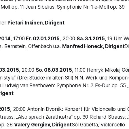
-Moll op. 11 Jean Sibelius: Symphonie Nr. 1 e-Moll op. 39
vier
Pietari Inkinen, Dirigent
.2014
, 17:00
Fr. 02.01.2015
, 20:00
Sa. 3.1.2015
, 19 Uhr W
, Bernstein, Offenbach u.a.
Manfred Honeck, Dirigent
D
03.2015
, 20:00
So. 08.03.2015
, 11:00 Henryk Mikolaj Gór
stylu“ (Drei Stücke im alten Stil) N.N. Werk und Kompon
Ludwig van Beethoven: Symphonie Nr. 3 Es-Dur op. 55 „
rigent
2015
, 20:00 Antonín Dvorák: Konzert für Violoncello und 
trauss: „Also sprach Zarathustra“ op. 30 Richard Strauss: „
 op. 28
Valery Gergiev, Dirigent
Sol Gabetta, Violoncello