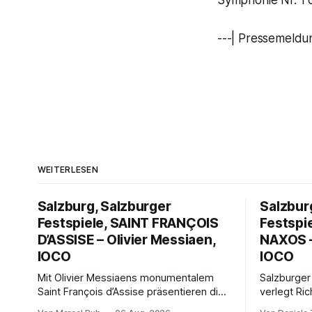
Symphonie Nr. 1 
---| Pressemeldu
WEITERLESEN
Salzburg, Salzburger
Salzbur
Festspiele, SAINT FRANÇOIS
Festspi
D’ASSISE – Olivier Messiaen,
NAXOS –
IOCO
IOCO
Mit Olivier Messiaens monumentalem
Salzburger
Saint François d’Assise präsentieren die
verlegt Ric
Salzburger Festspiele einen
Naxos auf 