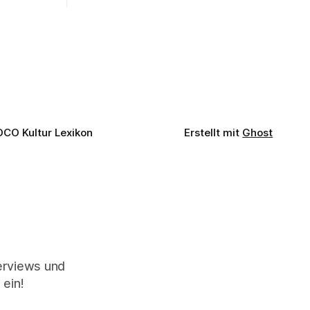
fe mit
Wort sagen kann. Genau so war der
n einem
Abend im Kurhaus Wiesbaden, an dem
einer
Johannes Brahms’ Erstes Klavierkonzert
d-Moll op. 15 mit Daniil
OCO Kultur Lexikon
Erstellt mit
Ghost
terviews und
 ein!