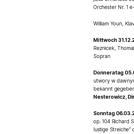
Orchester Nr. 1 e
William Youn, Kla
Mittwoch 31.12
Reznicek, Thomas
Sopran
Donneratag 05.
utwory w dawnym 
bekannt gegeben 
Nesterowicz, Di
Sonntag 06.03.
op. 104 Richard S
lustige Streiche“