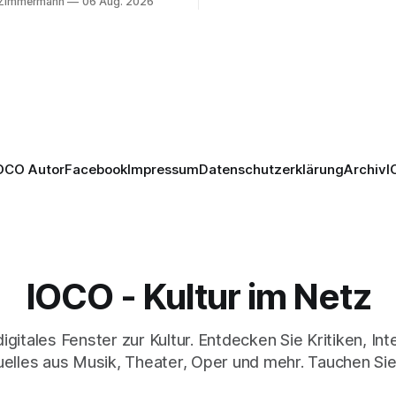
 Zimmermann
06 Aug. 2026
verbindet psychologische Tie
ction mit Opernklassik.
starken Bildern, getragen vo
h überzeugt die Aufführung
spielfreudigen Ensemble und 
n Solisten und den Wiener
musikalisch überzeugenden
kern, szenisch bleibt der
Gesamtleistung.
 jedoch hinter den
n zurück.
OCO Autor
Facebook
Impressum
Datenschutzerklärung
Archiv
I
IOCO - Kultur im Netz
digitales Fenster zur Kultur. Entdecken Sie Kritiken, In
elles aus Musik, Theater, Oper und mehr. Tauchen Sie