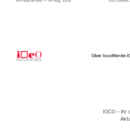
Von Marcel Bub
06 Aug. 2026
Von Daniela
außergewöhnlichen Opernabend.
Science-Fi
Romeo Castellucci gelingt eine
Musikalisc
bildgewaltige Inszenierung, Maxime
mit starke
Pascal entfaltet die komplexe Partitur
Philharmoni
eindrucksvoll, Philippe Sly berührt als
zweite Akt
Franziskus.
Erwartunge
Über Ioco
Werde I
IOCO - Ihr 
Aktu