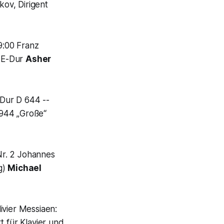
ov, Dirigent
19:00 Franz
7 E-Dur
Asher
Dur D 644 --
 944 „Große“
Nr. 2 Johannes
g)
Michael
livier Messiaen:
t für Klavier und