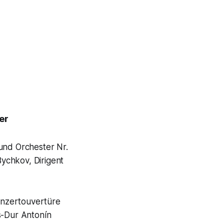
er
 und Orchester Nr.
ychkov, Dirigent
onzertouvertüre
s-Dur Antonín