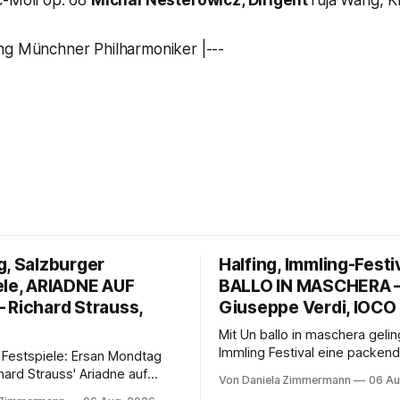
c-Moll op. 68
Michal Nesterowicz, Dirigent
Yuja Wang, Kl
ng Münchner Philharmoniker |---
g, Salzburger
Halfing, Immling-Festi
ele, ARIADNE AUF
BALLO IN MASCHERA 
 Richard Strauss,
Giuseppe Verdi, IOCO
Mit Un ballo in maschera geli
Immling Festival eine packend
 Festspiele: Ersan Mondtag
Inszenierung zwischen Traum
hard Strauss' Ariadne auf
Von Daniela Zimmermann
06 Au
Wirklichkeit. Verena von Ker
den Mars und verbindet