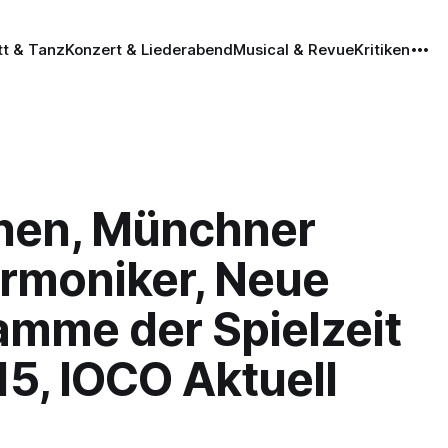
tt & Tanz
Konzert & Liederabend
Musical & Revue
Kritiken
en, Münchner
armoniker, Neue
amme der Spielzeit
5, IOCO Aktuell