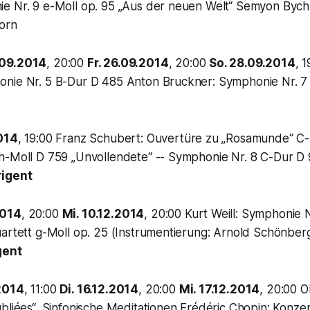
e Nr. 9 e-Moll op. 95 „Aus der neuen Welt“ Semyon Bychk
orn
09.2014
, 20:00
Fr. 26.09.2014
, 20:00
So. 28.09.2014
, 
nie Nr. 5 B-Dur D 485 Anton Bruckner: Symphonie Nr. 
014
, 19:00 Franz Schubert: Ouvertüre zu „Rosamunde“ C-
h-Moll D 759 „Unvollendete“ -- Symphonie Nr. 8 C-Dur D
rigent
2014
, 20:00
Mi. 10.12.2014
, 20:00 Kurt Weill: Symphonie 
uartett g-Moll op. 25 (Instrumentierung: Arnold Schönber
gent
2014
, 11:00
Di. 16.12.2014
, 20:00
Mi. 17.12.2014
, 20:00 O
bliées“, Sinfonische Meditationen Frédéric Chopin: Konzer