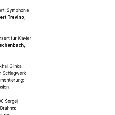
ert: Symphonie
ert Trevino,
zert für Klavier
Eschenbach,
khail Glinka:
ür Schlagwerk
umentierung:
ssion
00 Sergej
 Brahms: