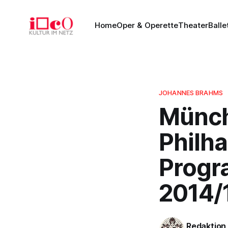
Home
Oper & Operette
Theater
Balle
JOHANNES BRAHMS
Münch
Philh
Progr
2014/1
Redaktion