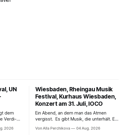
avier
val, UN
Wiesbaden, Rheingau Musik
–
Festival, Kurhaus Wiesbaden,
Konzert am 31. Juli, IOCO
ngt dem
Ein Abend, an dem man das Atmen
e Verdi-
vergisst. Es gibt Musik, die unterhält. Es
 und
gibt Musik, die begeistert. Und es gibt
g. 2026
Von Alla Perchikova
04 Aug. 2026
ssenbrock
Musik, nach der man minutenlang kein