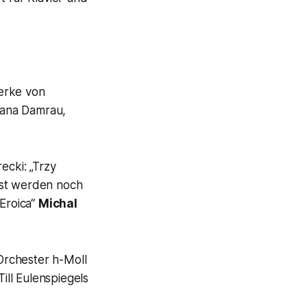
erke von
iana Damrau,
ecki: „Trzy
ist werden noch
Eroica“
Michal
Orchester h-Moll
Till Eulenspiegels