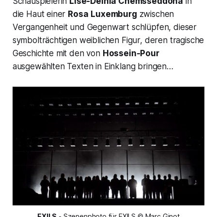
Schauspielerin
Lise-Delhia Chemsseddoha
in
die Haut einer
Rosa
Luxemburg
zwischen
Vergangenheit und Gegenwart schlüpfen, dieser
symbolträchtigen weiblichen Figur, deren tragische
Geschichte mit den von
Hossein-Pour
ausgewählten Texten in Einklang bringen…
EXILS
 - Szenenphoto für EXILS © Marc Ginot