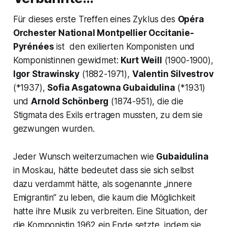
Für dieses erste Treffen eines Zyklus des
Opéra
Orchester National Montpellier Occitanie-
Pyrénées
ist den exilierten Komponisten und
Komponistinnen gewidmet:
Kurt Weill
(1900-1900),
Igor Strawinsky
(1882-1971),
Valentin Silvestrov
(*1937),
Sofia Asgatowna Gubaidulina
(*1931)
und
Arnold Schönberg
(1874-951), die die
Stigmata des Exils ertragen mussten, zu dem sie
gezwungen wurden.
Jeder Wunsch weiterzumachen wie
Gubaidulina
in Moskau, hätte bedeutet dass sie sich selbst
dazu verdammt hätte, als sogenannte
„innere
Emigrantin“
zu leben, die kaum die Möglichkeit
hatte ihre Musik zu verbreiten. Eine Situation, der
die Komponistin 1962 ein Ende setzte, indem sie