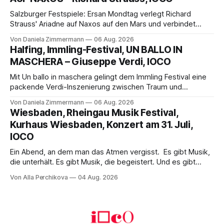
Franziskus.
Salzburger Festspiele: Ersan Mondtag verlegt Richard
Strauss' Ariadne auf Naxos auf den Mars und verbindet
Science-Fiction mit Opernklassik. Musikalisch überzeugt die
Von Daniela Zimmermann
06 Aug. 2026
Aufführung mit starken Solisten und den Wiener
Halfing, Immling-Festival, UN BALLO IN
Philharmonikern, szenisch bleibt der zweite Akt jedoch
MASCHERA – Giuseppe Verdi, IOCO
hinter den Erwartungen zurück.
Mit Un ballo in maschera gelingt dem Immling Festival eine
packende Verdi-Inszenierung zwischen Traum und
Wirklichkeit. Verena von Kerssenbrock verbindet
Von Daniela Zimmermann
06 Aug. 2026
psychologische Tiefe mit starken Bildern, getragen von
Wiesbaden, Rheingau Musik Festival,
einem spielfreudigen Ensemble und einer musikalisch
Kurhaus Wiesbaden, Konzert am 31. Juli,
überzeugenden Gesamtleistung.
IOCO
Ein Abend, an dem man das Atmen vergisst. Es gibt Musik,
die unterhält. Es gibt Musik, die begeistert. Und es gibt
Musik, nach der man minutenlang kein Wort sagen kann.
Von Alla Perchikova
04 Aug. 2026
Genau so war der Abend im Kurhaus Wiesbaden, an dem
Johannes Brahms’ Erstes Klavierkonzert d-Moll op. 15 mit
Daniil