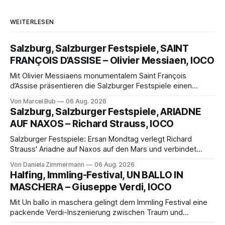
WEITERLESEN
Salzburg, Salzburger Festspiele, SAINT
FRANÇOIS D’ASSISE – Olivier Messiaen, IOCO
Mit Olivier Messiaens monumentalem Saint François
d’Assise präsentieren die Salzburger Festspiele einen
außergewöhnlichen Opernabend. Romeo Castellucci gelingt
Von Marcel Bub
06 Aug. 2026
eine bildgewaltige Inszenierung, Maxime Pascal entfaltet
Salzburg, Salzburger Festspiele, ARIADNE
die komplexe Partitur eindrucksvoll, Philippe Sly berührt als
AUF NAXOS – Richard Strauss, IOCO
Franziskus.
Salzburger Festspiele: Ersan Mondtag verlegt Richard
Strauss' Ariadne auf Naxos auf den Mars und verbindet
Science-Fiction mit Opernklassik. Musikalisch überzeugt die
Von Daniela Zimmermann
06 Aug. 2026
Aufführung mit starken Solisten und den Wiener
Halfing, Immling-Festival, UN BALLO IN
Philharmonikern, szenisch bleibt der zweite Akt jedoch
MASCHERA – Giuseppe Verdi, IOCO
hinter den Erwartungen zurück.
Mit Un ballo in maschera gelingt dem Immling Festival eine
packende Verdi-Inszenierung zwischen Traum und
Wirklichkeit. Verena von Kerssenbrock verbindet