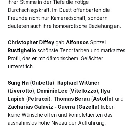
ihrer Stimme in der Tiefe die nötige
Durchschlagskraft. Im Duett offenbarten die
Freunde nicht nur Kameradschaft, sondern
deuteten auch ihre homoerotische Beziehung an.
Christopher Diffey
gab
Alfonsos
Spitzel
Rustighello
schönste Tenorfarben und markantes
Profil, das er mit dämonischem Gelächter
unterstrich.
Sung Ha
(
Gubetta
),
Raphael Wittmer
(
Liverotto
),
Dominic Lee
(
Vitellozzo
),
Ilya
Lapich
(
Petrucci
),
Thomas Berau
(
Astolfo
) und
Zacharias Galaviz - Guerra
(
Gazella
) ließen
keine Wünsche offen und komplettierten das
ausnahmslos hohe Niveau der Aufführung.