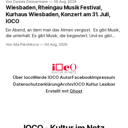
Von Daniela Zimmermann
06 Aug. 2026
psychologische Tiefe mit starken Bildern, getragen von
Wiesbaden, Rheingau Musik Festival,
einem spielfreudigen Ensemble und einer musikalisch
Kurhaus Wiesbaden, Konzert am 31. Juli,
überzeugenden Gesamtleistung.
IOCO
Ein Abend, an dem man das Atmen vergisst. Es gibt Musik,
die unterhält. Es gibt Musik, die begeistert. Und es gibt
Musik, nach der man minutenlang kein Wort sagen kann.
Von Alla Perchikova
04 Aug. 2026
Genau so war der Abend im Kurhaus Wiesbaden, an dem
Johannes Brahms’ Erstes Klavierkonzert d-Moll op. 15 mit
Daniil
Über Ioco
Werde IOCO Autor
Facebook
Impressum
Datenschutzerklärung
Archiv
IOCO Kultur Lexikon
Erstellt mit
Ghost
IOCO - Kultur im Netz