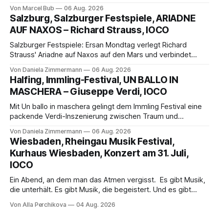
außergewöhnlichen Opernabend. Romeo Castellucci gelingt
Von Marcel Bub
06 Aug. 2026
eine bildgewaltige Inszenierung, Maxime Pascal entfaltet
Salzburg, Salzburger Festspiele, ARIADNE
die komplexe Partitur eindrucksvoll, Philippe Sly berührt als
AUF NAXOS – Richard Strauss, IOCO
Franziskus.
Salzburger Festspiele: Ersan Mondtag verlegt Richard
Strauss' Ariadne auf Naxos auf den Mars und verbindet
Science-Fiction mit Opernklassik. Musikalisch überzeugt die
Von Daniela Zimmermann
06 Aug. 2026
Aufführung mit starken Solisten und den Wiener
Halfing, Immling-Festival, UN BALLO IN
Philharmonikern, szenisch bleibt der zweite Akt jedoch
MASCHERA – Giuseppe Verdi, IOCO
hinter den Erwartungen zurück.
Mit Un ballo in maschera gelingt dem Immling Festival eine
packende Verdi-Inszenierung zwischen Traum und
Wirklichkeit. Verena von Kerssenbrock verbindet
Von Daniela Zimmermann
06 Aug. 2026
psychologische Tiefe mit starken Bildern, getragen von
Wiesbaden, Rheingau Musik Festival,
einem spielfreudigen Ensemble und einer musikalisch
Kurhaus Wiesbaden, Konzert am 31. Juli,
überzeugenden Gesamtleistung.
IOCO
Ein Abend, an dem man das Atmen vergisst. Es gibt Musik,
die unterhält. Es gibt Musik, die begeistert. Und es gibt
Musik, nach der man minutenlang kein Wort sagen kann.
Von Alla Perchikova
04 Aug. 2026
Genau so war der Abend im Kurhaus Wiesbaden, an dem