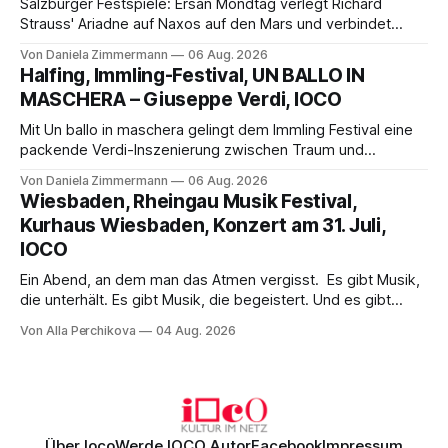
Salzburger Festspiele: Ersan Mondtag verlegt Richard
Strauss' Ariadne auf Naxos auf den Mars und verbindet
Science-Fiction mit Opernklassik. Musikalisch überzeugt die
Von Daniela Zimmermann
06 Aug. 2026
Aufführung mit starken Solisten und den Wiener
Halfing, Immling-Festival, UN BALLO IN
Philharmonikern, szenisch bleibt der zweite Akt jedoch
MASCHERA – Giuseppe Verdi, IOCO
hinter den Erwartungen zurück.
Mit Un ballo in maschera gelingt dem Immling Festival eine
packende Verdi-Inszenierung zwischen Traum und
Wirklichkeit. Verena von Kerssenbrock verbindet
Von Daniela Zimmermann
06 Aug. 2026
psychologische Tiefe mit starken Bildern, getragen von
Wiesbaden, Rheingau Musik Festival,
einem spielfreudigen Ensemble und einer musikalisch
Kurhaus Wiesbaden, Konzert am 31. Juli,
überzeugenden Gesamtleistung.
IOCO
Ein Abend, an dem man das Atmen vergisst. Es gibt Musik,
die unterhält. Es gibt Musik, die begeistert. Und es gibt
Musik, nach der man minutenlang kein Wort sagen kann.
Von Alla Perchikova
04 Aug. 2026
Genau so war der Abend im Kurhaus Wiesbaden, an dem
Johannes Brahms’ Erstes Klavierkonzert d-Moll op. 15 mit
Daniil
Über Ioco
Werde IOCO Autor
Facebook
Impressum