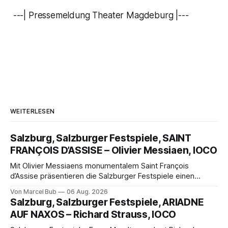
---| Pressemeldung Theater Magdeburg |---
WEITERLESEN
Salzburg, Salzburger Festspiele, SAINT
FRANÇOIS D’ASSISE – Olivier Messiaen, IOCO
Mit Olivier Messiaens monumentalem Saint François
d’Assise präsentieren die Salzburger Festspiele einen
außergewöhnlichen Opernabend. Romeo Castellucci gelingt
Von Marcel Bub
06 Aug. 2026
eine bildgewaltige Inszenierung, Maxime Pascal entfaltet
Salzburg, Salzburger Festspiele, ARIADNE
die komplexe Partitur eindrucksvoll, Philippe Sly berührt als
AUF NAXOS – Richard Strauss, IOCO
Franziskus.