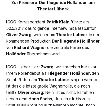
Zur Premiere
Der fliegende Holländer
am
Theater Lübeck
IOCO
Korrespondent
Patrik Klein
führte am
30.5.2017 das folgende Interview mit Bassbariton
Oliver Zwarg,
welcher am
Theater Lübeck
in der
kommenden Produktion
Der fliegende Holländer
von
Richard Wagner
die zentrale Partie des
Holländer
übernehmen wird.
IOCO
: Lieber Herr
Zwarg
, wir sprechen kurz vor
Ihrem Rollendebüt als
Fliegender Holländer,
den
Sie ab 9. Juni am
Theater Lübeck
singen werden.
Ist das die letzte große Wagnerrolle, die noch
fehlt?
Oliver Zwarg:
Nein, ist es nicht. Es fehlen
neben dem
Hans Sachs,
den ich mir bis zum
Schluss als Krönung aufbewahren möchte, noch