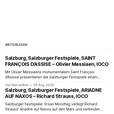
WEITERLESEN
Salzburg, Salzburger Festspiele, SAINT
FRANÇOIS D’ASSISE – Olivier Messiaen, IOCO
Mit Olivier Messiaens monumentalem Saint François
d’Assise präsentieren die Salzburger Festspiele einen
außergewöhnlichen Opernabend. Romeo Castellucci gelingt
Von Marcel Bub
06 Aug. 2026
eine bildgewaltige Inszenierung, Maxime Pascal entfaltet
Salzburg, Salzburger Festspiele, ARIADNE
die komplexe Partitur eindrucksvoll, Philippe Sly berührt als
AUF NAXOS – Richard Strauss, IOCO
Franziskus.
Salzburger Festspiele: Ersan Mondtag verlegt Richard
Strauss' Ariadne auf Naxos auf den Mars und verbindet