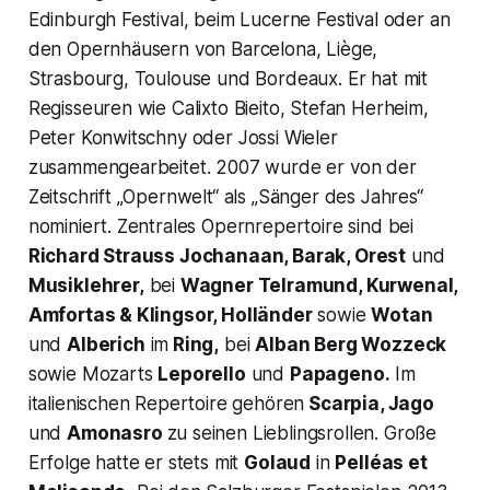
Edinburgh Festival, beim Lucerne Festival oder an
den Opernhäusern von Barcelona, Liège,
Strasbourg, Toulouse und Bordeaux. Er hat mit
Regisseuren wie Calixto Bieito, Stefan Herheim,
Peter Konwitschny oder Jossi Wieler
zusammengearbeitet. 2007 wurde er von der
Zeitschrift „Opernwelt“ als „Sänger des Jahres“
nominiert. Zentrales Opernrepertoire sind bei
Richard Strauss Jochanaan, Barak, Orest
und
Musiklehrer,
bei
Wagner
Telramund, Kurwenal,
Amfortas & Klingsor, Holländer
sowie
Wotan
und
Alberich
im
Ring,
bei
Alban Berg
Wozzeck
sowie Mozarts
Leporello
und
Papageno.
Im
italienischen Repertoire gehören
Scarpia, Jago
und
Amonasro
zu seinen Lieblingsrollen. Große
Erfolge hatte er stets mit
Golaud
in
Pelléas et