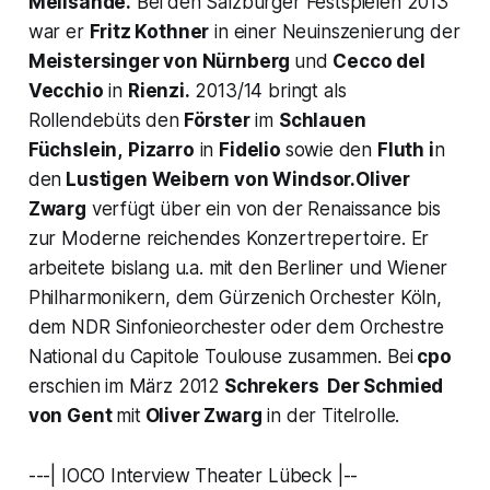
Melisande.
Bei den Salzburger Festspielen 2013
war er
Fritz Kothner
in einer Neuinszenierung der
Meistersinger von Nürnberg
und
Cecco del
Vecchio
in
Rienzi.
2013/14 bringt als
Rollendebüts den
Förster
im
Schlauen
Füchslein,
Pizarro
in
Fidelio
sowie den
Fluth i
n
den
Lustigen Weibern von Windsor.
Oliver
Zwarg
verfügt über ein von der Renaissance bis
zur Moderne reichendes Konzertrepertoire. Er
arbeitete bislang u.a. mit den Berliner und Wiener
Philharmonikern, dem Gürzenich Orchester Köln,
dem NDR Sinfonieorchester oder dem Orchestre
National du Capitole Toulouse zusammen. Bei
cpo
erschien im März 2012
Schrekers
Der Schmied
von Gent
mit
Oliver Zwarg
in der Titelrolle.
---| IOCO Interview Theater Lübeck |--