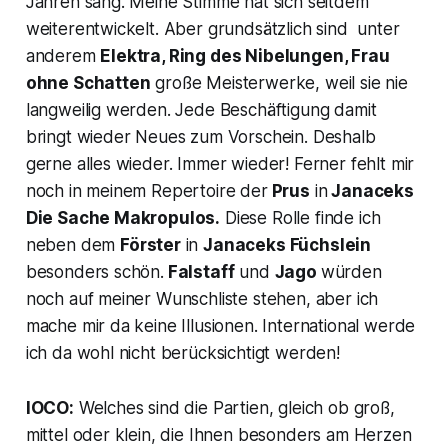
Jahren sang. Meine Stimme hat sich seitdem
weiterentwickelt. Aber grundsätzlich sind unter
anderem
Elektra, Ring des Nibelungen, Frau
ohne Schatten
große Meisterwerke, weil sie nie
langweilig werden. Jede Beschäftigung damit
bringt wieder Neues zum Vorschein. Deshalb
gerne alles wieder. Immer wieder! Ferner fehlt mir
noch in meinem Repertoire der
Prus
in
Janaceks
Die Sache Makropulos
.
Diese Rolle finde ich
neben dem
Förster
in
Janaceks
Füchslein
besonders schön.
Falstaff
und
Jago
würden
noch auf meiner Wunschliste stehen, aber ich
mache mir da keine Illusionen. International werde
ich da wohl nicht berücksichtigt werden!
IOCO:
Welches sind die Partien, gleich ob groß,
mittel oder klein, die Ihnen besonders am Herzen