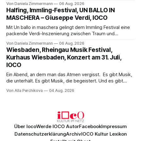
Science-Fiction mit Opernklassik. Musikalisch überzeugt die
Von Daniela Zimmermann
06 Aug. 2026
Aufführung mit starken Solisten und den Wiener
Halfing, Immling-Festival, UN BALLO IN
Philharmonikern, szenisch bleibt der zweite Akt jedoch
MASCHERA – Giuseppe Verdi, IOCO
hinter den Erwartungen zurück.
Mit Un ballo in maschera gelingt dem Immling Festival eine
packende Verdi-Inszenierung zwischen Traum und
Wirklichkeit. Verena von Kerssenbrock verbindet
Von Daniela Zimmermann
06 Aug. 2026
psychologische Tiefe mit starken Bildern, getragen von
Wiesbaden, Rheingau Musik Festival,
einem spielfreudigen Ensemble und einer musikalisch
Kurhaus Wiesbaden, Konzert am 31. Juli,
überzeugenden Gesamtleistung.
IOCO
Ein Abend, an dem man das Atmen vergisst. Es gibt Musik,
die unterhält. Es gibt Musik, die begeistert. Und es gibt
Musik, nach der man minutenlang kein Wort sagen kann.
Von Alla Perchikova
04 Aug. 2026
Genau so war der Abend im Kurhaus Wiesbaden, an dem
Johannes Brahms’ Erstes Klavierkonzert d-Moll op. 15 mit
Daniil
Über Ioco
Werde IOCO Autor
Facebook
Impressum
Datenschutzerklärung
Archiv
IOCO Kultur Lexikon