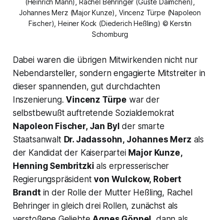
(Heinrich Mann), Rachel Behringer (Guste Daimchen),
Johannes Merz (Major Kunze), Vincenz Türpe (Napoleon
Fischer), Heiner Kock (Diederich Heßling) © Kerstin
Schomburg
Dabei waren die übrigen Mitwirkenden nicht nur
Nebendarsteller, sondern engagierte Mitstreiter in
dieser spannenden, gut durchdachten
Inszenierung.
Vincenz Türpe
war der
selbstbewußt auftretende Sozialdemokrat
Napoleon Fischer,
Jan Byl
der smarte
Staatsanwalt
Dr. Jadassohn,
Johannes Merz
als
der Kandidat der Kaiserpartei
Major Kunze,
Henning Sembritzki
als erpresserischer
Regierungspräsident
von Wulckow,
Robert
Brandt
in der Rolle der Mutter Heßling, Rachel
Behringer in gleich drei Rollen, zunächst als
verstoßene Geliebte
Agnes Göppel,
dann als