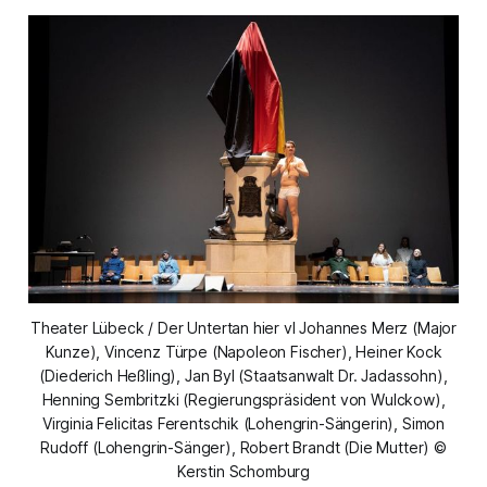
Theater Lübeck / Der Untertan hier vl Johannes Merz (Major
Kunze), Vincenz Türpe (Napoleon Fischer), Heiner Kock
(Diederich Heßling), Jan Byl (Staatsanwalt Dr. Jadassohn),
Henning Sembritzki (Regierungspräsident von Wulckow),
Virginia Felicitas Ferentschik (Lohengrin-Sängerin), Simon
Rudoff (Lohengrin-Sänger), Robert Brandt (Die Mutter) ©
Kerstin Schomburg