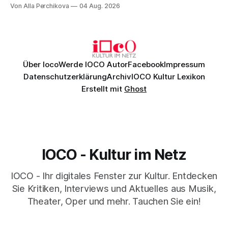
Musik, nach der man minutenlang kein Wort sagen kann.
Von Alla Perchikova
04 Aug. 2026
Genau so war der Abend im Kurhaus Wiesbaden, an dem
Johannes Brahms’ Erstes Klavierkonzert d-Moll op. 15 mit
Daniil
Über Ioco
Werde IOCO Autor
Facebook
Impressum
Datenschutzerklärung
Archiv
IOCO Kultur Lexikon
Erstellt mit
Ghost
IOCO - Kultur im Netz
IOCO - Ihr digitales Fenster zur Kultur. Entdecken
Sie Kritiken, Interviews und Aktuelles aus Musik,
Theater, Oper und mehr. Tauchen Sie ein!