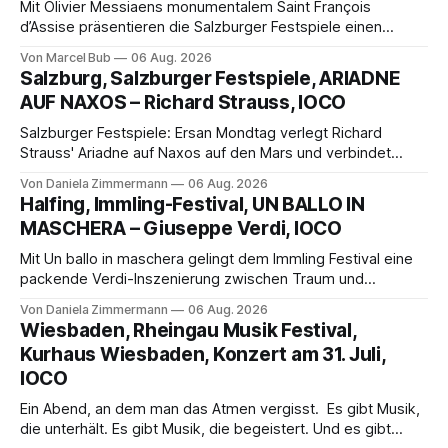
Mit Olivier Messiaens monumentalem Saint François
d’Assise präsentieren die Salzburger Festspiele einen
außergewöhnlichen Opernabend. Romeo Castellucci gelingt
Von Marcel Bub
06 Aug. 2026
eine bildgewaltige Inszenierung, Maxime Pascal entfaltet
Salzburg, Salzburger Festspiele, ARIADNE
die komplexe Partitur eindrucksvoll, Philippe Sly berührt als
AUF NAXOS – Richard Strauss, IOCO
Franziskus.
Salzburger Festspiele: Ersan Mondtag verlegt Richard
Strauss' Ariadne auf Naxos auf den Mars und verbindet
Science-Fiction mit Opernklassik. Musikalisch überzeugt die
Von Daniela Zimmermann
06 Aug. 2026
Aufführung mit starken Solisten und den Wiener
Halfing, Immling-Festival, UN BALLO IN
Philharmonikern, szenisch bleibt der zweite Akt jedoch
MASCHERA – Giuseppe Verdi, IOCO
hinter den Erwartungen zurück.
Mit Un ballo in maschera gelingt dem Immling Festival eine
packende Verdi-Inszenierung zwischen Traum und
Wirklichkeit. Verena von Kerssenbrock verbindet
Von Daniela Zimmermann
06 Aug. 2026
psychologische Tiefe mit starken Bildern, getragen von
Wiesbaden, Rheingau Musik Festival,
einem spielfreudigen Ensemble und einer musikalisch
Kurhaus Wiesbaden, Konzert am 31. Juli,
überzeugenden Gesamtleistung.
IOCO
Ein Abend, an dem man das Atmen vergisst. Es gibt Musik,
die unterhält. Es gibt Musik, die begeistert. Und es gibt