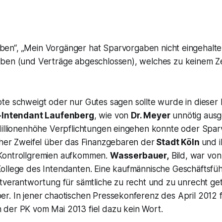
en“, „
Mein Vorgänger hat
Sparvorgaben nicht eingehalt
ben (und Verträge abgeschlossen), welches zu keinem Z
te schweigt oder nur Gutes sagen sollte
wurde in dieser
-Intendant Laufenberg
, wie von
Dr. Meyer
unnötig ausg
illionenhöhe Verpflichtungen eingehen konnte oder Spa
eher Zweifel über das Finanzgebaren der
Stadt Köln
und i
Kontrollgremien aufkommen.
Wasserbauer,
Bild, war von
ollege des Intendanten. Eine kaufmännische Geschäftsfüh
tverantwortung für sämtliche zu recht und zu unrecht get
r. In jener chaotischen Pressekonferenz des April 2012 f
In der PK vom Mai 2013 fiel dazu kein Wort.