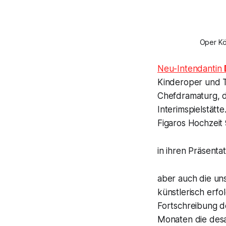
Oper Kö
Neu-Intendantin
Kinderoper und 
Chefdramaturg, d
Interimspielstätt
Figaros Hochzei
t
in ihren Präsenta
aber auch die uns
künstlerisch erf
Fortschreibung de
Monaten die desa