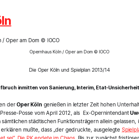
ln
Opernhaus Köln / Oper am Dom © IOCO
Die Oper Köln und Spielplan 2013/14
fbruch inmitten von Sanierung, Interim, Etat-Unsicherhei
en der
Oper Köln
genießen in letzter Zeit hohen Unterha
Presse-Posse vom April 2012, als Ex-Opernintendant
Uwe
n sämtlichen städtischen Funktionsträgern allein gelassen,
 erklären mußte, dass „
der gedruckte, ausgelegte
Spielpl
et sei
“. Die PK endete im Chaos.
Bis zur zunächst fristlose