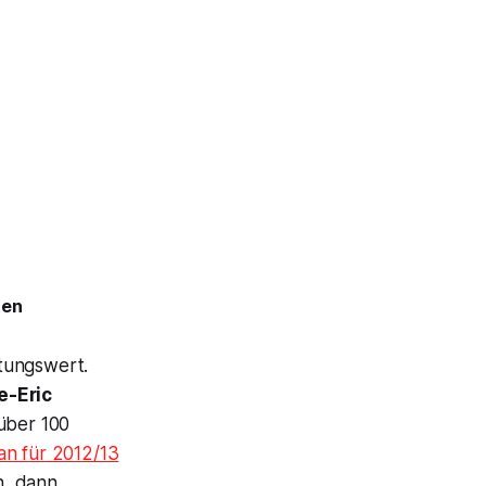
ten
ltungswert.
-Eric
 über 100
an für 2012/13
n, dann