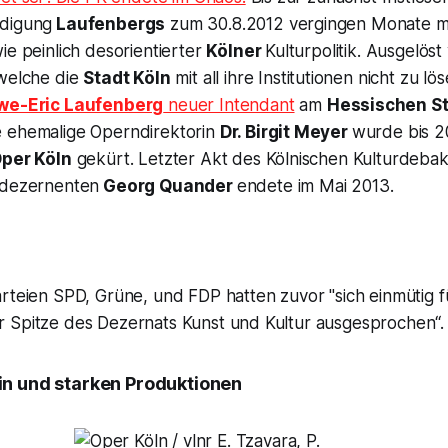
ndigung
Laufenbergs
zum 30.8.2012 vergingen Monate mi
ie peinlich desorientierter
Kölner
Kulturpolitik. Ausgelös
 welche die
Stadt Köln
mit all ihre Institutionen nicht zu lö
we-Eric Laufenberg
neuer Intendant
am
Hessischen S
 ehemalige Operndirektorin
Dr. Birgit Meyer
wurde bis 2
per Köln
gekürt. Letzter Akt des Kölnischen Kulturdebak
rdezernenten
Georg Quander
endete im Mai 2013.
arteien SPD, Grüne, und FDP hatten zuvor "
sich einmütig 
 Spitze des Dezernats Kunst und Kultur ausgesprochen
“.
in und starken Produktionen