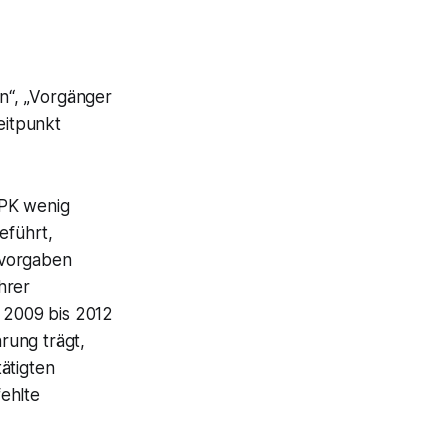
en
“, „
Vorgänger
eitpunkt
 PK wenig
eführt,
rvorgaben
hrer
 2009 bis 2012
rung trägt,
ätigten
ehlte