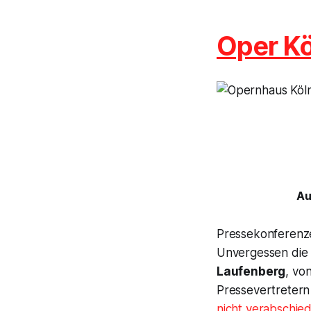
Oper Kö
Au
Pressekonferenz
Unvergessen die 
Laufenberg
, vo
Pressevertretern
nicht verabschied