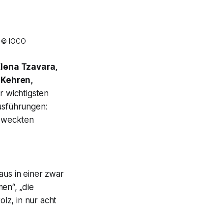
n © IOCO
lena Tzavara
,
 Kehren,
 wichtigsten
Ausführungen:
r
weckten
aus in einer zwar
mmen
“, „
die
tolz, in nur acht