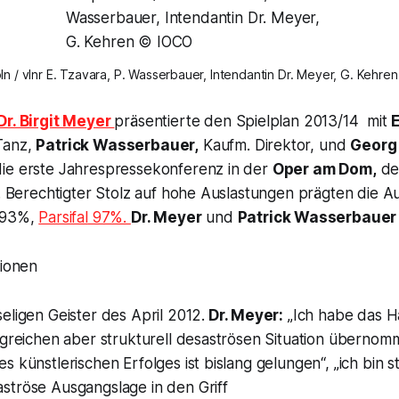
ln / vlnr E. Tzavara, P. Wasserbauer, Intendantin Dr. Meyer, G. Kehre
Dr. Birgit Meyer
präsentierte den Spielplan 2013/14 mit
E
Tanz,
Patrick Wasserbauer,
Kaufm. Direktor, und
Georg
ie erste Jahrespressekonferenz in der
Oper am Dom,
der
e. Berechtigter Stolz auf hohe Auslastungen prägten die 
 93%,
Parsifal
97%.
Dr. Meyer
und
Patrick Wasserbaue
tionen
eligen Geister des April 2012.
Dr. Meyer:
„
Ich habe das H
olgreichen aber strukturell desaströsen Situation überno
s künstlerischen Erfolges ist bislang gelungen
“,
„ich bin s
ströse Ausgangslage in den Griff