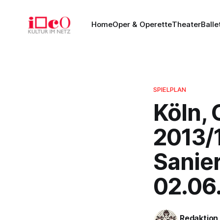
Home
Oper & Operette
Theater
Balle
SPIELPLAN
Köln, 
2013/
Sanier
02.06
Redaktion