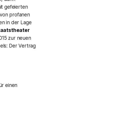
t gefeierten
t von profanen
sen in der Lage
taatstheater
015 zur neuen
els: Der Vertrag
für einen