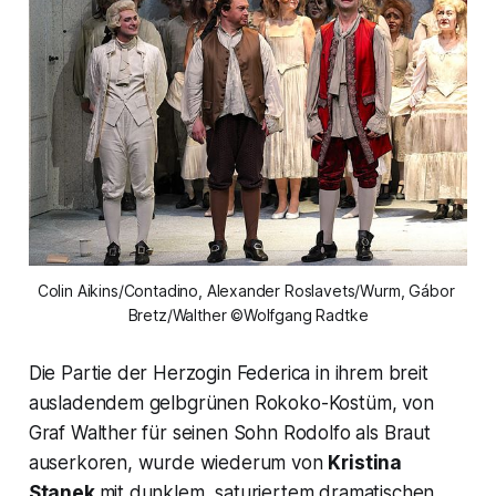
Colin Aikins/Contadino, Alexander Roslavets/Wurm, Gábor 
Bretz/Walther ©Wolfgang Radtke
Die Partie der Herzogin Federica in ihrem breit
ausladendem gelbgrünen Rokoko-Kostüm, von
Graf Walther für seinen Sohn Rodolfo als Braut
auserkoren, wurde wiederum von
Kristina
Stanek
mit dunklem, saturiertem dramatischen