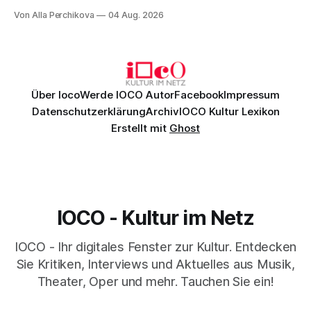
Musik, nach der man minutenlang kein Wort sagen kann.
Von Alla Perchikova
04 Aug. 2026
Genau so war der Abend im Kurhaus Wiesbaden, an dem
Johannes Brahms’ Erstes Klavierkonzert d-Moll op. 15 mit
Daniil
Über Ioco
Werde IOCO Autor
Facebook
Impressum
Datenschutzerklärung
Archiv
IOCO Kultur Lexikon
Erstellt mit
Ghost
IOCO - Kultur im Netz
IOCO - Ihr digitales Fenster zur Kultur. Entdecken
Sie Kritiken, Interviews und Aktuelles aus Musik,
Theater, Oper und mehr. Tauchen Sie ein!