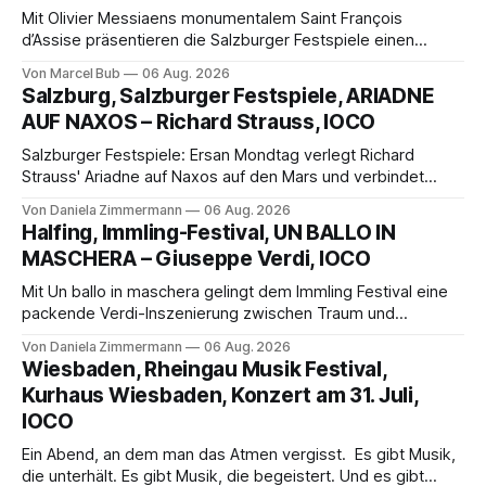
Mit Olivier Messiaens monumentalem Saint François
d’Assise präsentieren die Salzburger Festspiele einen
außergewöhnlichen Opernabend. Romeo Castellucci gelingt
Von Marcel Bub
06 Aug. 2026
eine bildgewaltige Inszenierung, Maxime Pascal entfaltet
Salzburg, Salzburger Festspiele, ARIADNE
die komplexe Partitur eindrucksvoll, Philippe Sly berührt als
AUF NAXOS – Richard Strauss, IOCO
Franziskus.
Salzburger Festspiele: Ersan Mondtag verlegt Richard
Strauss' Ariadne auf Naxos auf den Mars und verbindet
Science-Fiction mit Opernklassik. Musikalisch überzeugt die
Von Daniela Zimmermann
06 Aug. 2026
Aufführung mit starken Solisten und den Wiener
Halfing, Immling-Festival, UN BALLO IN
Philharmonikern, szenisch bleibt der zweite Akt jedoch
MASCHERA – Giuseppe Verdi, IOCO
hinter den Erwartungen zurück.
Mit Un ballo in maschera gelingt dem Immling Festival eine
packende Verdi-Inszenierung zwischen Traum und
Wirklichkeit. Verena von Kerssenbrock verbindet
Von Daniela Zimmermann
06 Aug. 2026
psychologische Tiefe mit starken Bildern, getragen von
Wiesbaden, Rheingau Musik Festival,
einem spielfreudigen Ensemble und einer musikalisch
Kurhaus Wiesbaden, Konzert am 31. Juli,
überzeugenden Gesamtleistung.
IOCO
Ein Abend, an dem man das Atmen vergisst. Es gibt Musik,
die unterhält. Es gibt Musik, die begeistert. Und es gibt