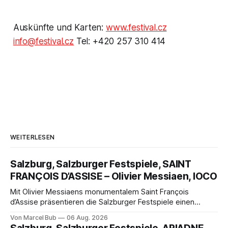
Auskünfte und Karten:
www.festival.cz
info@festival.cz
Tel: +420 257 310 414
WEITERLESEN
Salzburg, Salzburger Festspiele, SAINT
FRANÇOIS D’ASSISE – Olivier Messiaen, IOCO
Mit Olivier Messiaens monumentalem Saint François
d’Assise präsentieren die Salzburger Festspiele einen
außergewöhnlichen Opernabend. Romeo Castellucci gelingt
Von Marcel Bub
06 Aug. 2026
eine bildgewaltige Inszenierung, Maxime Pascal entfaltet