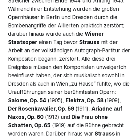
Streicher zwischen Ende 1944 und Anfang 1945.
Während ihrer Entstehung wurden die großen
Opernhäuser in Berlin und Dresden durch die
Bombenangriffe der Alliierten praktisch zerstört;
darüber hinaus wurde auch die
Wiener
Staatsoper
einen Tag bevor
Strauss
mit der
Arbeit an der vollständigen Autograph-Partitur der
Komposition begann, zerstört. Alle diese drei
Ereignisse müssen den Komponisten unweigerlich
beeinflusst haben, der sich musikalisch sowohl in
Dresden als auch in Wien
„zu Hause“
fühlte, wo die
Uraufführungen seiner berühmtesten Opern:
Salome, Op. 54
(1905),
Elektra, Op.
58
(1909),
Der Rosenkavalier, Op. 59
(1911),
Ariadne auf
Naxos, Op. 60
(1912) und
Die Frau
ohne
Schatten, Op. 65
(1919) auf die Bühne gebracht
worden waren. Darüber hinaus war
Strauss
in