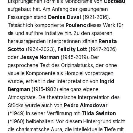
ursprünglichen Form als Monodrama von
Cocteau
aufgebaut hat. Am Anfang der gesungenen
Fassungen stand
Denise Duval
(1921-2016).
Tatsächlich komponierte
Poulenc
dieses Werk für
sie und auf ihre Initiative hin. Zu den späteren
herausragenden Interpretinnen zählen
Renata
Scotto
(1934-2023),
Felicity Lott
(1947-2026)
oder
Jessye Norman
(1945-2019). Der
gesprochene Text des Originalstücks, der ohne
visuelle Komponente als Hörspiel vorgetragen
wurde, erhielt in der Interpretation von
Ingrid
Bergman
(1915-1982) eine ganz eigene
Atmosphäre. Die theatralische Interpretation des
Stücks wurde auch von
Pedro Almodovar
(*1949) in seiner Verfilmung mit
Tilda
Swinton
(*1960) beibehalten. Vor diesem Hintergrund sticht
die charismatische Aura, die intellektuelle Tiefe mit