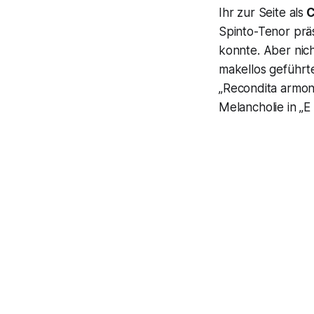
Ihr zur Seite als
C
Spinto-Tenor präs
konnte. Aber nich
makellos geführte
„
Recondita armoni
Melancholie in
„E