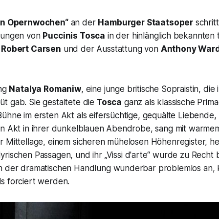
hen Opernwochen“
an der
Hamburger Staatsoper
schrit
hrungen von
Puccinis
Tosca
in der hinlänglich bekannten t
n
Robert Carsen
und der Ausstattung von
Anthony War
ang
Natalya Romaniw
, eine junge britische Sopraistin, die 
t gab. Sie gestaltete die
Tosca
ganz als klassische Prim
ühne im ersten Akt als eifersüchtige, gequälte Liebende,
en Akt in ihrer dunkelblauen Abendrobe, sang mit warme
 Mittellage, einem sicheren mühelosen Höhenregister, her
yrischen Passagen, und ihr
„Vissi d'arte“
wurde zu Recht be
h der dramatischen Handlung wunderbar problemlos an, k
s forciert werden.