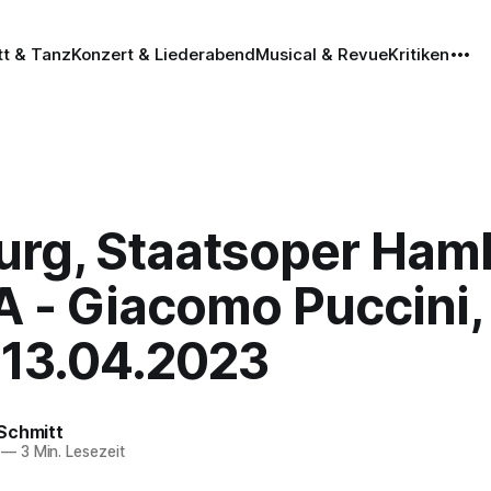
tt & Tanz
Konzert & Liederabend
Musical & Revue
Kritiken
rg, Staatsoper Ham
 - Giacomo Puccini,
, 13.04.2023
Schmitt
—
3 Min. Lesezeit