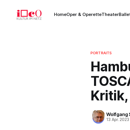
Home
Oper & Operette
Theater
Balle
PORTRAITS
Hambu
TOSCA
Kritik
Wolfgang 
13 Apr. 2023