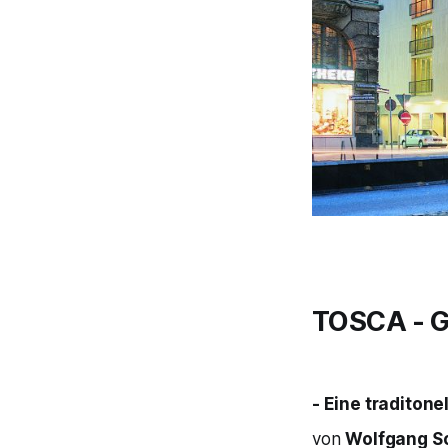
TOSCA
- 
- Eine traditone
von
Wolfgang S