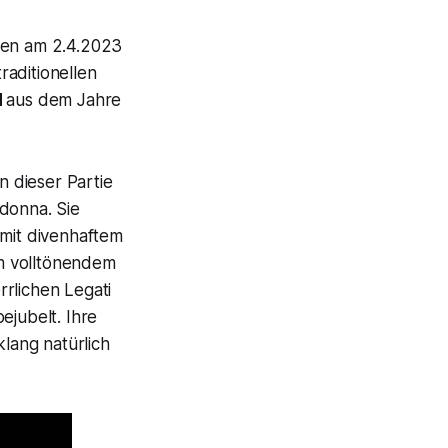
ten am 2.4.2023
raditionellen
d
aus dem Jahre
in dieser Partie
adonna. Sie
 mit divenhaftem
m volltönendem
rlichen Legati
jubelt. Ihre
lang natürlich