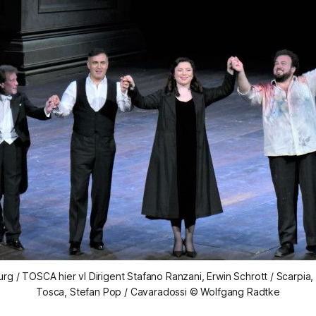
g / TOSCA hier vl Dirigent Stafano Ranzani, Erwin Schrott / Scarpia,
Tosca, Stefan Pop / Cavaradossi © Wolfgang Radtke