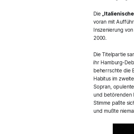
Die
„Italienisc
voran mit Auffü
Inszenierung vo
2000.
Die Titelpartie s
ihr Hamburg-Debü
beherrschte die B
Habitus im zweit
Sopran, opulenter
und betörenden l
Stimme paßte sic
und mußte niemal