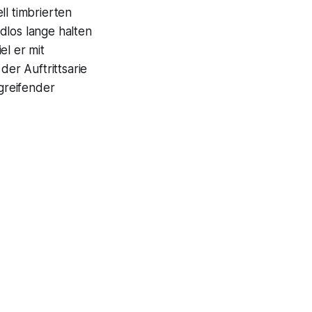
ell timbrierten
dlos lange halten
el er mit
der Auftrittsarie
greifender