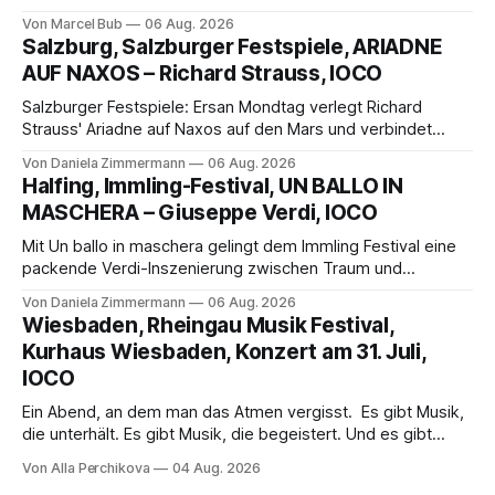
außergewöhnlichen Opernabend. Romeo Castellucci gelingt
Von Marcel Bub
06 Aug. 2026
eine bildgewaltige Inszenierung, Maxime Pascal entfaltet
Salzburg, Salzburger Festspiele, ARIADNE
die komplexe Partitur eindrucksvoll, Philippe Sly berührt als
AUF NAXOS – Richard Strauss, IOCO
Franziskus.
Salzburger Festspiele: Ersan Mondtag verlegt Richard
Strauss' Ariadne auf Naxos auf den Mars und verbindet
Science-Fiction mit Opernklassik. Musikalisch überzeugt die
Von Daniela Zimmermann
06 Aug. 2026
Aufführung mit starken Solisten und den Wiener
Halfing, Immling-Festival, UN BALLO IN
Philharmonikern, szenisch bleibt der zweite Akt jedoch
MASCHERA – Giuseppe Verdi, IOCO
hinter den Erwartungen zurück.
Mit Un ballo in maschera gelingt dem Immling Festival eine
packende Verdi-Inszenierung zwischen Traum und
Wirklichkeit. Verena von Kerssenbrock verbindet
Von Daniela Zimmermann
06 Aug. 2026
psychologische Tiefe mit starken Bildern, getragen von
Wiesbaden, Rheingau Musik Festival,
einem spielfreudigen Ensemble und einer musikalisch
Kurhaus Wiesbaden, Konzert am 31. Juli,
überzeugenden Gesamtleistung.
IOCO
Ein Abend, an dem man das Atmen vergisst. Es gibt Musik,
die unterhält. Es gibt Musik, die begeistert. Und es gibt
Musik, nach der man minutenlang kein Wort sagen kann.
Von Alla Perchikova
04 Aug. 2026
Genau so war der Abend im Kurhaus Wiesbaden, an dem