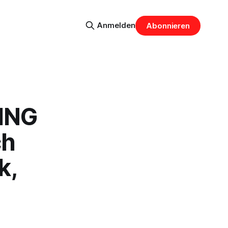
Anmelden
Abonnieren
RING
ch
k,