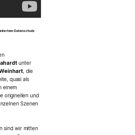
weitertem Datenschutz
en
Rahardt
unter
 Weinhart
, die
te, quasi als
in einem
ie originellen und
einzelnen Szenen
 sind wir mitten