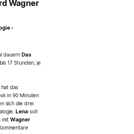
ard Wagner
ogie -
al dauern
Das
bis 17 Stunden, je
 hat das
sk in 90 Minuten
 sich die drei
alogie.
Lena
soll
a
mit
Wagner
n Kommentare