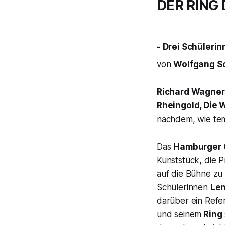
DER RING
- Drei Schülerin
von
Wolfgang S
Richard Wagne
Rheingold, Die 
nachdem, wie tem
Das
Hamburger O
Kunststück, die 
auf die Bühne zu
Schülerinnen
Le
darüber ein Refe
und seinem
Ring