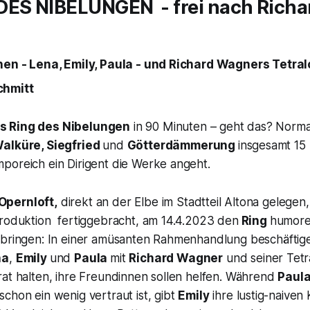
 DES NIBELUNGEN
- frei nach Rich
nen - Lena, Emily, Paula - und Richard Wagners Tetral
chmitt
rs
Ring des Nibelungen
in 90 Minuten – geht das? Norm
Walküre, Siegfried
und
Götterdämmerung
insgesamt 15 
poreich ein Dirigent die Werke angeht.
pernloft,
direkt an der Elbe im Stadtteil Altona gelegen,
Produktion fertiggebracht, am 14.4.2023 den
Ring
humore
 bringen: In einer amüsanten Rahmenhandlung beschäftigen
na
,
Emily
und
Paula
mit
Richard Wagner
und seiner Tetr
rat halten, ihre Freundinnen sollen helfen. Während
Paul
schon ein wenig vertraut ist, gibt
Emily
ihre lustig-naive