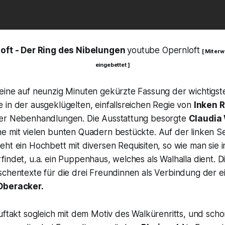
loft -
Der Ring des Nibelungen
youtube Opernloft
[ Mit er
eingebettet ]
eine auf neunzig Minuten gekürzte Fassung der wichtigst
 in der ausgeklügelten, einfallsreichen Regie von
Inken 
ger Nebenhandlungen. Die Ausstattung besorgte
Claudia
 mit vielen bunten Quadern bestückte. Auf der linken Sei
eht ein Hochbett mit diversen Requisiten, so wie man sie 
findet, u.a. ein Puppenhaus, welches als
Walhalla
dient. D
schentexte für die drei Freundinnen als Verbindung der 
Oberacker.
uftakt sogleich mit dem Motiv des
Walkürenritts,
und schon