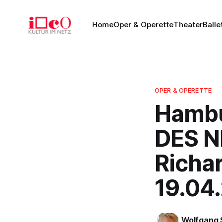
Home
Oper & Operette
Theater
Balle
OPER & OPERETTE
Hambu
DES N
Richar
19.04
Wolfgang 