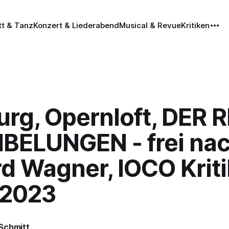
tt & Tanz
Konzert & Liederabend
Musical & Revue
Kritiken
rg, Opernloft, DER 
IBELUNGEN - frei na
d Wagner, IOCO Kriti
.2023
Schmitt