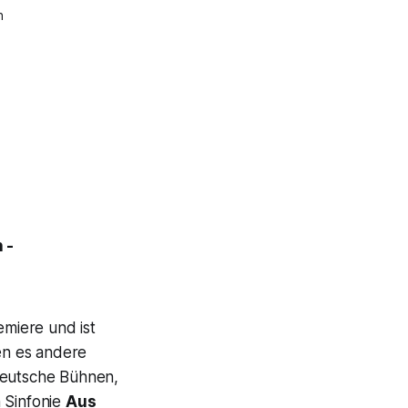
n
 -
emiere und ist
fen es andere
eutsche Bühnen,
 Sinfonie
Aus