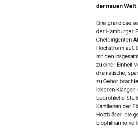
der neuen Welt
Eine grandiose s
der Hamburger El
Chefdirigenten
A
Höchstform auf. E
mit den insgesamt
zu einer Einheit 
dramatische, sp
zu Gehör brachte.
leiseren Klängen 
bedrohliche Stel
Kantilenen der F
Holzbläser, die 
Elbphilharmonie 