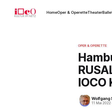
Home
Oper & Operette
Theater
Balle
OPER & OPERETTE
Hambu
RUSAL
IOCO K
Wolfgang 
11 Mai 2022