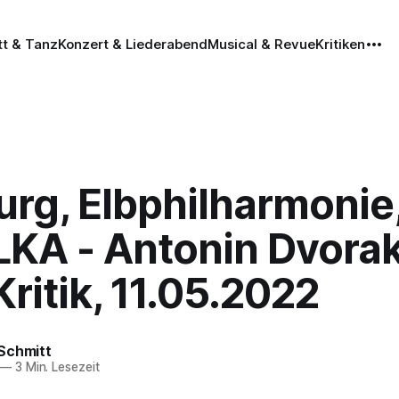
tt & Tanz
Konzert & Liederabend
Musical & Revue
Kritiken
rg, Elbphilharmonie
KA - Antonin Dvorak
ritik, 11.05.2022
Schmitt
—
3 Min. Lesezeit