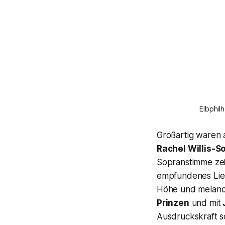
Elbphil
Großartig waren a
Rachel Willis-
Sopranstimme zeic
empfundenes Lied
Höhe und melanch
Prinzen
und mit
Ausdruckskraft so