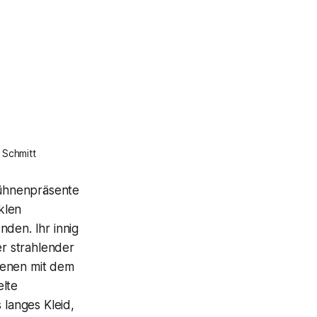
 Schmitt
 bühnenpräsente
klen
nden. Ihr innig
r strahlender
zenen mit dem
elte
 langes Kleid,