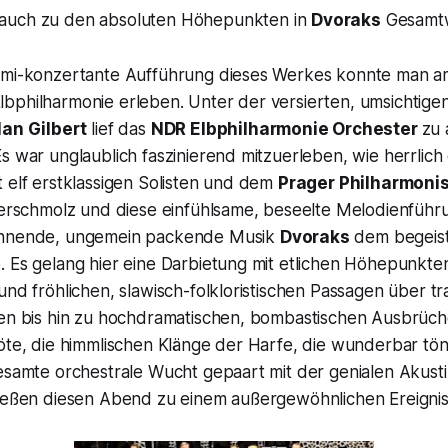
auch zu den absoluten Höhepunkten in
Dvoraks
Gesamt
emi-konzertante Aufführung dieses Werkes konnte man am 
bphilharmonie erleben. Unter der versierten, umsichtigen
lan Gilbert
lief das
NDR Elbphilharmonie Orchester
zu 
s war unglaublich faszinierend mitzuerleben, wie herrlich
 elf erstklassigen Solisten und dem
Prager Philharmoni
verschmolz und diese einfühlsame, beseelte Melodienführu
annende, ungemein packende Musik
Dvoraks
dem begeist
 Es gelang hier eine Darbietung mit etlichen Höhepunkten
und fröhlichen, slawisch-folkloristischen Passagen über t
len bis hin zu hochdramatischen, bombastischen Ausbrüch
löte, die himmlischen Klänge der Harfe, die wunderbar t
gesamte orchestrale Wucht gepaart mit der genialen Akust
ließen diesen Abend zu einem außergewöhnlichen Ereigni