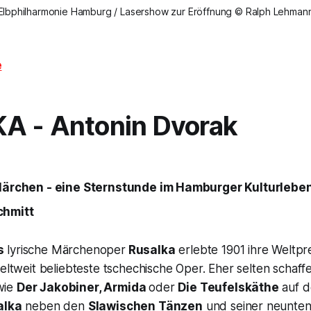
Elbphilharmonie Hamburg / Lasershow zur Eröffnung © Ralph Lehman
e
KA
- Antonin Dvorak
 Märchen - eine Sternstunde im Hamburger Kulturleben
chmitt
s
lyrische Märchenoper
Rusalka
erlebte 1901 ihre Weltpr
weltweit beliebteste tschechische Oper. Eher selten schaf
ie
Der Jakobiner, Armida
oder
Die Teufelskäthe
auf d
alka
neben den
Slawischen Tänzen
und seiner neunten