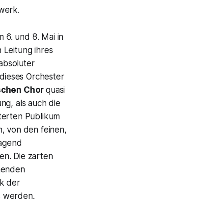
werk.
6. und 8. Mai in
 Leitung ihres
absoluter
 dieses Orchester
schen Chor
quasi
ng, als auch die
erten Publikum
, von den feinen,
ragend
en. Die zarten
önenden
ik der
s werden.