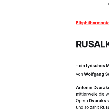
Elbphilharmoni
RUSAL
- ein lyrisches
von
Wolfgang S
Antonin Dvorak
mittlerweile die 
Opern
Dvoraks
w
und so zählt
Rus