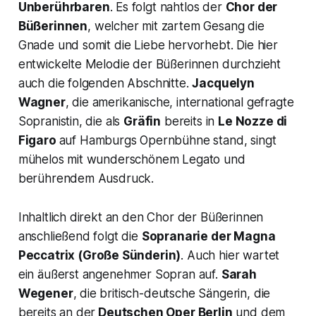
Unberührbaren
. Es folgt nahtlos der
Chor der
Büßerinnen
, welcher mit zartem Gesang die
Gnade und somit die Liebe hervorhebt. Die hier
entwickelte Melodie der Büßerinnen durchzieht
auch die folgenden Abschnitte.
Jacquelyn
Wagner
, die amerikanische, international gefragte
Sopranistin, die als
Gräfin
bereits in
Le Nozze di
Figaro
auf Hamburgs Opernbühne stand, singt
mühelos mit wunderschönem Legato und
berührendem Ausdruck.
Inhaltlich direkt an den Chor der Büßerinnen
anschließend folgt die
Sopranarie der
Magna
Peccatrix
(Große Sünderin)
. Auch hier wartet
ein äußerst angenehmer Sopran auf.
Sarah
Wegener
, die britisch-deutsche Sängerin, die
bereits an der
Deutschen Oper Berlin
und dem