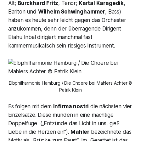
Alt;
Burckhard Fritz
, Tenor;
Kartal Karagedik
,
Bariton und
Wilhelm Schwinghammer
, Bass)
haben es heute sehr leicht gegen das Orchester
anzukommen, denn der überragende Dirigent
Eliahu Inbal dirigiert manchmal fast
kammermusikalisch sein riesiges Instrument.
Elbphilharmonie Hamburg / Die Choere bei Mahlers Achter ©
Patrik Klein
Es folgen mit dem
Infirma nostri
die nächsten vier
Einzelsätze. Diese münden in eine mächtige
Doppelfuge (
„Entzünde das Licht in uns, gieß
Liebe in die Herzen ein“
).
Mahler
bezeichnete das
Motiv als
„Brücke zum Faust“.
Im
„Gerettet ist das