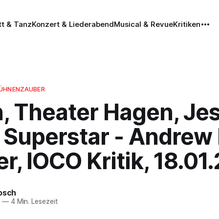
tt & Tanz
Konzert & Liederabend
Musical & Revue
Kritiken
BÜHNENZAUBER
, Theater Hagen, Je
 Superstar - Andrew
, IOCO Kritik, 18.01
rosch
4
—
4 Min. Lesezeit