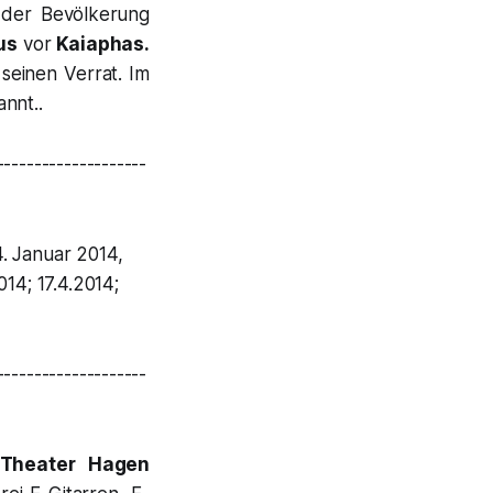
 der Bevölkerung
us
vor
Kaiaphas
.
seinen Verrat. Im
nnt..
--------------------
4. Januar 2014,
014; 17.4.2014;
--------------------
heater Hagen