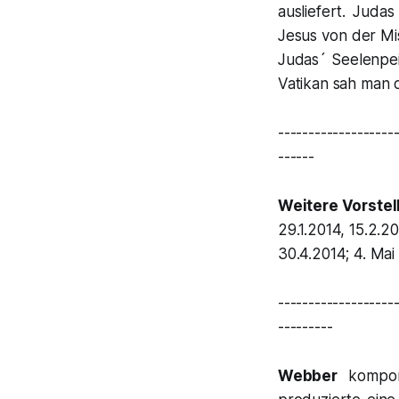
ausliefert.
Judas
Jesus
von der Mis
Judas´
Seelenpei
Vatikan sah man d
-------------------
------
Weitere Vorste
29.1.2014, 15.2.20
30.4.2014; 4. Mai
-------------------
---------
Webber
komponi