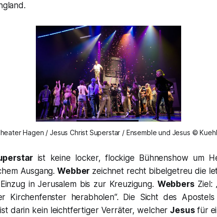
ngland.
heater Hagen / Jesus Christ Superstar / Ensemble und Jesus © Kueh
uperstar
ist keine locker, flockige Bühnenshow um H
lichem Ausgang.
Webber
zeichnet recht bibelgetreu die l
inzug in Jerusalem bis zur Kreuzigung.
Webbers
Ziel: 
er Kirchenfenster herabholen
“. Die Sicht des Apostels
ist darin kein leichtfertiger Verräter, welcher
Jesus
für e