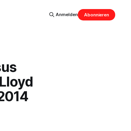
Anmelden
Abonnieren
sus
 Lloyd
.2014