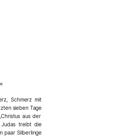
le
erz, Schmerz mit
etzten sieben Tage
„
Christus aus der
Judas
treibt die
in paar Silberlinge