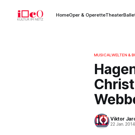
Home
Oper & Operette
Theater
Balle
MUSICALWELTEN & 
Hagen
Christ
Webber
Viktor Ja
22 Jan. 201