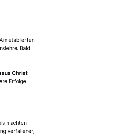
 Am etablierten
slehre. Bald
esus Christ
ere Erfolge
als machten
ng verfallener,