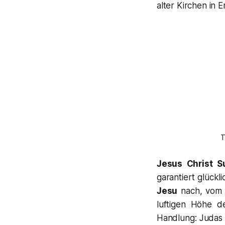
alter Kirchen in E
T
Jesus Christ S
garantiert glück
Jesu
nach, vom E
luftigen Höhe d
Handlung:
Judas