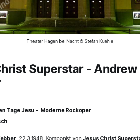
Theater Hagen bei Nacht © Stefan Kuehle
hrist Superstar
- Andrew 
r
eben Tage Jesu - Moderne Rockoper
sch
Webber
, 22.3.1948, Komponist von
Jesus Christ Superst