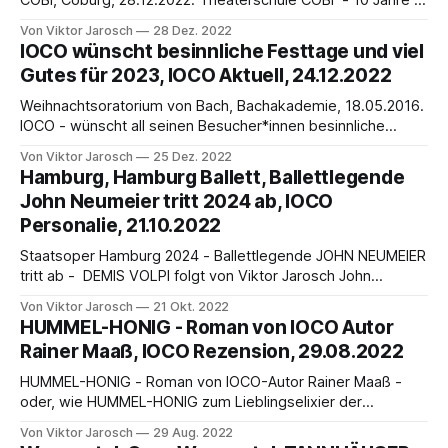
IOCO gratuliert Nicole Strehl - von Viktor Jarosch IOCO
Von Viktor Jarosch
28 Dez. 2022
begleitet die Theaterschule COBI und ihre Leiterin Nicole
IOCO wünscht besinnliche Festtage und viel
Strehl im oberfränkischen Coburg seit Anfang 2021. Über
Gutes für 2023, IOCO Aktuell, 24.12.2022
Theater AGs, integratives Klassentheater,
Kulturwerkstätten, Motto „Theater macht Spaß“, werden in
Weihnachtsoratorium von Bach, Bachakademie, 18.05.2016.
der
IOCO - wünscht all seinen Besucher*innen besinnliche
Festtage und viel Gutes für 2023 Bach
Von Viktor Jarosch
25 Dez. 2022
»Weihnachtsoratorium« Teile I-III & VI | Gaechinger Cantorey
Hamburg, Hamburg Ballett, Ballettlegende
| Hans-Christoph Rademann youtube Bachakademie [ Mit
John Neumeier tritt 2024 ab, IOCO
erweitertem Datenschutz eingebettet ] Mehr bei IOCO
Personalie, 21.10.2022
„18.05.2016“ · „23.04.2016“ · Lübeck, Theater Lübeck,
Staatsoper Hamburg 2024 - Ballettlegende JOHN NEUMEIER
tritt ab - DEMIS VOLPI folgt von Viktor Jarosch John
Neumeier, Ehrenbürger der Stadt Hamburg, ist seit 1973
Von Viktor Jarosch
21 Okt. 2022
Ballettdirektor und Chefchoreograf des Hamburg Ballett.
HUMMEL-HONIG - Roman von IOCO Autor
Seit 1996 auch als Ballettintendant an der Staatsoper
Rainer Maaß, IOCO Rezension, 29.08.2022
Hamburg tätig: Eine Ballettlegende der besonderen Art.
1963 hatte ihn eine andere Balletlegende,
HUMMEL-HONIG - Roman von IOCO-Autor Rainer Maaß -
oder, wie HUMMEL-HONIG zum Lieblingselixier der
Düsseldorfer Damenwelt wird - - amazon ISBN 978-3-
Von Viktor Jarosch
29 Aug. 2022
7565-1973-6 / epubli ISBN: 9783756519736 - € 13,00