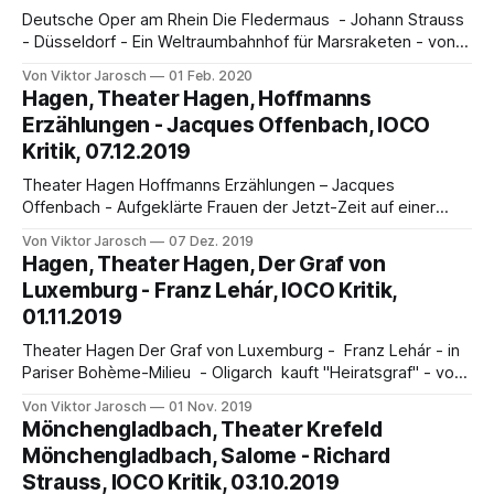
Deutsche Oper am Rhein Die Fledermaus - Johann Strauss
- Düsseldorf - Ein Weltraumbahnhof für Marsraketen - von
Viktor Jarosch Die Fledermaus von Johann Strauss, 1874
Von Viktor Jarosch
01 Feb. 2020
komponiert, ist wohl einer der größten „Exportschlager“
Hagen, Theater Hagen, Hoffmanns
Österreichs. Urwienerisch, so irrt man gern, sei die
Erzählungen - Jacques Offenbach, IOCO
Fledermaus. Sie ist französischen Ursprungs; das
Kritik, 07.12.2019
erfolgreiche Vaudeville Réveillon (1872) von Henri Meilhac
Theater Hagen Hoffmanns Erzählungen – Jacques
Offenbach - Aufgeklärte Frauen der Jetzt-Zeit auf einer
Zeitreise in das Jahr 1907 - von Viktor Jarosch Orpheus in
Von Viktor Jarosch
07 Dez. 2019
der Unterwelt (1855), Die schöne Helena (1864) mit der
Hagen, Theater Hagen, Der Graf von
umworbenen exzentrischen Diva Hortense Schneider und
Luxemburg - Franz Lehár, IOCO Kritik,
andere Operetten machten Jacques Offenbach (1819-
01.11.2019
1880) im französischen Kaiserreich um 1860
Theater Hagen Der Graf von Luxemburg - Franz Lehár - in
Pariser Bohème-Milieu - Oligarch kauft "Heiratsgraf" - von
Viktor Jarosch 1905 - Die lustige Witwe, 1909 - Der Graf
Von Viktor Jarosch
01 Nov. 2019
von Luxemburg: mit frühen Kompositionen begründete
Mönchengladbach, Theater Krefeld
Franz Lehár (1870-1948) seinen bleibenden Ruf als großer
Mönchengladbach, Salome - Richard
Operettenkomponist. Mit Victor Léon, Emmerich Kalman,
Strauss, IOCO Kritik, 03.10.2019
Leo Fall,