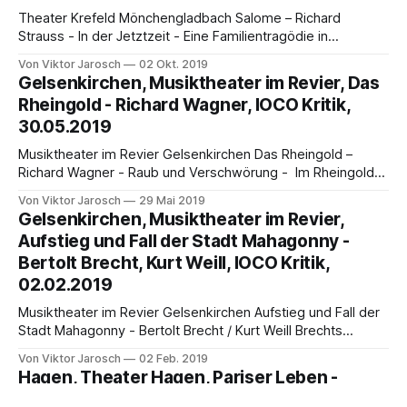
Theater Krefeld Mönchengladbach Salome – Richard
Strauss - In der Jetztzeit - Eine Familientragödie in
besseren Kreisen - von Viktor Jarosch „Salome bringt in
Von Viktor Jarosch
02 Okt. 2019
100 Minuten drei Männer zur Strecke“, kündigte
Gelsenkirchen, Musiktheater im Revier, Das
Mönchengladbachs OB Hans Wilhelm Reiners den
Rheingold - Richard Wagner, IOCO Kritik,
gespannten Besuchern im Theater Mönchengladbach zur
30.05.2019
Saisoneröffnung und Premiere der Salome am 22.9.2019 an.
OB
Musiktheater im Revier Gelsenkirchen Das Rheingold –
Richard Wagner - Raub und Verschwörung - Im Rheingold-
Express und Untertage - von Viktor Jarosch Das Rheingold,
Von Viktor Jarosch
29 Mai 2019
Die Walküre, Siegfried, Die Götterdämmerung bilden ein
Gelsenkirchen, Musiktheater im Revier,
zeit- und grenzenloses Gesamtkunstwerk der Menschheit:
Aufstieg und Fall der Stadt Mahagonny -
Der Ring des Nibelungen, von seinem Schöpfer Richard
Bertolt Brecht, Kurt Weill, IOCO Kritik,
Wagner als „Bühnenfestspiel für drei Tage und einen
02.02.2019
Musiktheater im Revier Gelsenkirchen Aufstieg und Fall der
Stadt Mahagonny - Bertolt Brecht / Kurt Weill Brechts
Antkapitalismus im "Pott" - Mit sarkastisch lokaler Prägung
Von Viktor Jarosch
02 Feb. 2019
von Viktor Jarosch Wenn ein Kapitalismus-kritisches Werk
Hagen, Theater Hagen, Pariser Leben -
wie Aufstieg und Fall der Stadt Mahagonny "im Pott", in
Jacques Offenbach, IOCO Kritik, 01.11.2018
Gelsenkirchen, geographisches Herz des von dramatischen