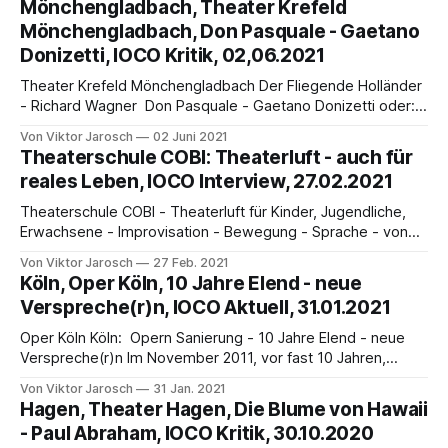
Mönchengladbach, Theater Krefeld
Händels (1685-1759) barocke Heldenoper JULIUS CÄSAR in
Mönchengladbach, Don Pasquale - Gaetano
Ägypten (GIULIO CESARE IN EGITO) wurde am 20. Februar
Donizetti, IOCO Kritik, 02,06.2021
1724
Theater Krefeld Mönchengladbach Der Fliegende Holländer
- Richard Wagner Don Pasquale - Gaetano Donizetti oder:
Die Wiederauferstehung der Theater und der Corona-
Von Viktor Jarosch
02 Juni 2021
Geschädigten von Viktor Jarosch Am Donnerstag, den 27.
Theaterschule COBI: Theaterluft - auch für
Mai 2021, endlich, lang ersehnt, öffnete das Theater
reales Leben, IOCO Interview, 27.02.2021
Mönchengladbach, als erstes großes Haus der Region
Düsseldorf, seine Bühne für öffentliche Produktionen.
Theaterschule COBI - Theaterluft für Kinder, Jugendliche,
Endlich,
Erwachsene - Improvisation - Bewegung - Sprache - von
Viktor Jarosch IOCO besuchte Nicole Strehl, Leiterin der
Von Viktor Jarosch
27 Feb. 2021
privaten Theaterschule COBI im oberfränkischen Coburg,
Köln, Oper Köln, 10 Jahre Elend - neue
um über die Ziele ihrer Theaterschule, über Theater AGs,
Verspreche(r)n, IOCO Aktuell, 31.01.2021
integratives Klassentheater, Kulturwerkstätten zu hören.
Nach Strehls Motto „Theater macht Spaß“ werden Kinder,
Oper Köln Köln: Opern Sanierung - 10 Jahre Elend - neue
Jugendliche und Erwachsene
Verspreche(r)n Im November 2011, vor fast 10 Jahren,
interviewte IOCO (Viktor Jarosch) Uwe Eric Laufenberg,
Von Viktor Jarosch
31 Jan. 2021
damaliger Intendant zum Stand der Oper Köln, vollständiges
Hagen, Theater Hagen, Die Blume von Hawaii
Interview HIER IOCO (2011): Die Presse berichtet viel über
- Paul Abraham, IOCO Kritik, 30.10.2020
die Oper Köln. Leider konkurrieren in den