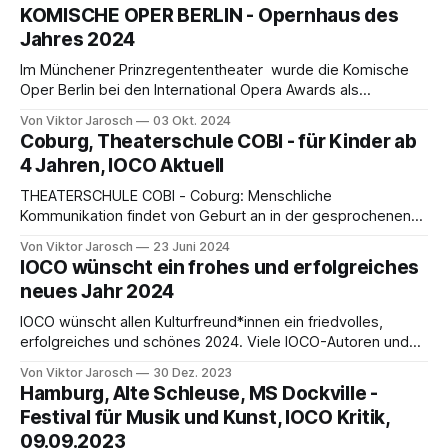
KOMISCHE OPER BERLIN - Opernhaus des
Jahres 2024
Im Münchener Prinzregententheater wurde die Komische
Oper Berlin bei den International Opera Awards als
Opernhaus des Jahres ausgezeichnet worden. Bei den
Von Viktor Jarosch
03 Okt. 2024
Dirigenten setzte sich die für ihre Wagner-Interpretationen
Coburg, Theaterschule COBI - für Kinder ab
bekannte Australierin Simone Young
4 Jahren, IOCO Aktuell
THEATERSCHULE COBI - Coburg: Menschliche
Kommunikation findet von Geburt an in der gesprochenen
Sprache, der Körpersprache und deren „Zusammenspiel“
Von Viktor Jarosch
23 Juni 2024
statt: "Persönliche Einstellungen und "Lebens"-
IOCO wünscht ein frohes und erfolgreiches
Erfahrungen", so Nicole Strehl, "zeigen sich hier ..... alle
neues Jahr 2024
suchen ihr ....
IOCO wünscht allen Kulturfreund*innen ein friedvolles,
erfolgreiches und schönes 2024. Viele IOCO-Autoren und
ihre 18.000 IOCO-Artikel haben ein modernes „technisches
Von Viktor Jarosch
30 Dez. 2023
Zuhause“ gefunden. Oder: Sie möchten gerne auch bei
Hamburg, Alte Schleuse, MS Dockville -
IOCO mitmachen ? Schreiben Sie uns - Wir freuen uns auf
Festival für Musik und Kunst, IOCO Kritik,
Sie !
09.09.2023