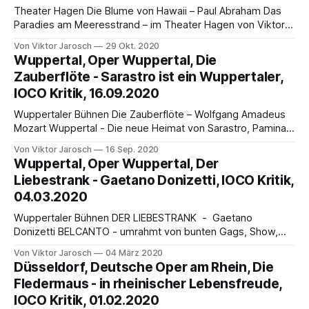
Theater Hagen Die Blume von Hawaii – Paul Abraham Das
Paradies am Meeresstrand – im Theater Hagen von Viktor
Jarosch Der österreichische Regisseur Johannes Pölzgutter
Von Viktor Jarosch
29 Okt. 2020
und sein Team zaubern im Theater Hagen Die Blume von
Wuppertal, Oper Wuppertal, Die
Hawaii als eine lebendige revuebetonte Show auf die
Zauberflöte - Sarastro ist ein Wuppertaler,
Bühne, siehe den folgenden Video. Nostalgische Gesänge,
IOCO Kritik, 16.09.2020
Jazz, Stepptanz
Wuppertaler Bühnen Die Zauberflöte – Wolfgang Amadeus
Mozart Wuppertal - Die neue Heimat von Sarastro, Pamina
und Tamino von Viktor Jarosch Die Zauberflöte, 1791
Von Viktor Jarosch
16 Sep. 2020
geschaffen von Wolfgang Amadeus Mozart und seinem
Wuppertal, Oper Wuppertal, Der
Librettisten Emanuel Schikaneder, begeistert ungebrochen
Liebestrank - Gaetano Donizetti, IOCO Kritik,
seit dem Jahr ihrer Uraufführung die Kulturliebhaber aller
04.03.2020
Länder, sei es in Seoul, Los Angeles oder
Wuppertaler Bühnen DER LIEBESTRANK - Gaetano
Donizetti BELCANTO - umrahmt von bunten Gags, Show,
Revue von Viktor Jarosch Gaetano Donizetti (1797–1848)
Von Viktor Jarosch
04 März 2020
war ein ungewöhnlicher Komponist: In seiner kurzen
Düsseldorf, Deutsche Oper am Rhein, Die
Schaffenszeit von 1818 - 1843 komponierte er über 70
Fledermaus - in rheinischer Lebensfreude,
Opern, Messen, Kantaten, Sonaten: alle großen Städte
IOCO Kritik, 01.02.2020
Italiens hatten damals mehrere große Theater, welche bei