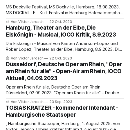
MS Dockville Festival, MS Dockville, Hamburg, 18.08.2023.
MS DOCKVILLE – Kult-Festival in Hamburg Hafenatmosphäre
mit ganz spezieller Kunst, Kultur und ....... von Falk Rasokat
Von Viktor Jarosch
22 Okt. 2023
Das MS DOCKVILLE war ein dreitägiges Festival für Musik
Hamburg, Theater an der Elbe, Die
und Kunst in Hamburg-Wilhelmsburg. Mehr als 60.000
Eiskönigin - Musical, IOCO Kritik, 8.9.2023
Besucher*innen und knapp 10.000 Camper*
Die Eiskönigin - Musical von Kristen Anderson-Lopez und
Rober Lopez, Theater an der Elbe, Hamburg, 8.9.2023. DIE
EISKÖNIGIN - Musical von Kristen Anderson-Lopez und
Von Viktor Jarosch
22 Okt. 2023
Rober Lopez von Falk Rasokat Wie einst die Märchen der
Düsseldorf, Deutsche Oper am Rhein, "Oper
Gebrüder Grimm, die Geschichten von Astrid Lindgren oder
am Rhein für alle" - Open-Air am Rhein, IOCO
auch Rittergeschichten früherer Zeit Kinder eine
Aktuell, 04.09.2023
Oper am Rhein für alle, Deutsche Oper am Rhein,
Düsseldorf, 02.09.2023. "Oper am Rhein für alle" - Deutsche
Oper am Rhein lud ein Massen-Ansturm auf Open-Air-
Von Viktor Jarosch
23 Sep. 2023
Veranstaltung der Rheinoper in Düsseldorf von Uli Rehwald
TOBIAS KRATZER - kommender Intendant -
„Oper am Rhein für alle“. So lautet die Einladung der
Hamburgische Staatsoper
Deutschen
, Hamburgische Staatsoper, Hamburg, 1. August 2025. von
Viktor Jarosch Tobias Kratzer tritt am 1. August 2025 die