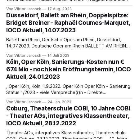
Nachfolge von Georges Delnon als Intendant der
Von Viktor Jarosch
17 Aug. 2023
Hamburgischen Staatsoper an. Das hatte der Aufsichtsrat
Düsseldorf, Ballett am Rhein, Doppelspitze:
der Hamburgischen Staatsoper Ende 2022 einstimmig
Bridget Breiner - Raphaël Coumes-Marquet,
beschlossen. Der 42-jährige Regisseur ist derzeit einer der
IOCO Aktuell, 14.07.2023
gefragtesten Namen in der
Ballett am Rhein, Deutsche Oper am Rhein, Düsseldorf,
14.07.2023. Deutsche Oper am Rhein BALLETT AM RHEIN
2024: Doppelspitze - Bridget Breiner - Raphaël Coumes-
Von Viktor Jarosch
14 Juli 2023
Marquet folgen - Youri Vamos, Martin Schläpfer, Corona,
Köln, Oper Köln, Sanierungs-Kosten nun €
Demis Volpi von Viktor Jarosch Für die Ballettcompagnie
674 Mio - noch kein Eröffnungstermin, IOCO
der Deutschen Oper am Rhein, dem Ballett am Rhein,
Aktuell, 24.01.2023
Düsseldorf - Duisburg,
, Oper Köln, Köln, 1.9.2022. Oper Köln Oper Köln - Sanierung
Status 1/2023 - viele Verspreche(r)n - Direkte
Sanierungskosten von €253 Mio auf €674 Mio gestiegen -
Von Viktor Jarosch
24 Jan. 2023
Sanierungsdauer 12 Jahre - von Viktor Jarosch IOCO
Coburg, Theaterschule COBI, 10 Jahre COBI
beobachtet die Sanierung der Oper Köln seit November
- Theater AGs, integratives Klassentheater,
2011, als IOCO den damaligen Intendanten, Uwe Eric
IOCO Aktuell, 28.12.2022
Theater AGs, integratives Klassentheater, Theaterschule
COBI, Coburg, 28.12.2022. Theaterschule COBI - 10 Jahre -