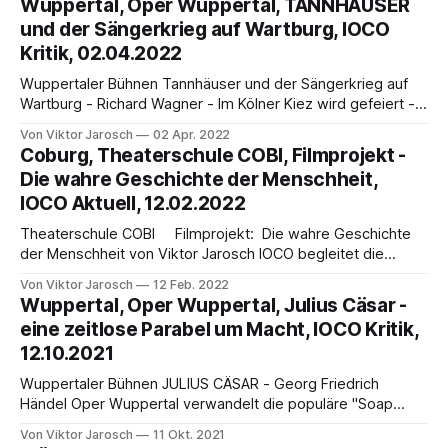
Wuppertal, Oper Wuppertal, TANNHÄUSER
Besprechung von Viktor Jarosch Wer freut sich nicht über
und der Sängerkrieg auf Wartburg, IOCO
einen heißen Tipp von der besten Freundin, wenn es um
Kritik, 02.04.2022
Schönheit
Wuppertaler Bühnen Tannhäuser und der Sängerkrieg auf
Wartburg - Richard Wagner - Im Kölner Kiez wird gefeiert -
doch Tannhäuser zerstört das frohe Treiben - von Viktor
Von Viktor Jarosch
02 Apr. 2022
Jarosch 1905, vor nun 117 Jahren, in der Blütezeit der Stadt
Coburg, Theaterschule COBI, Filmprojekt -
Wuppertal, wurde im Stadtteil Barmen auch die Oper
Die wahre Geschichte der Menschheit,
Wuppertal eröffnet: mit der romantischen Oper Tannhäuser
IOCO Aktuell, 12.02.2022
und
Theaterschule COBI Filmprojekt: Die wahre Geschichte
der Menschheit von Viktor Jarosch IOCO begleitet die
Theaterschule COBI und ihre Leiterin Nicole Strehl im
Von Viktor Jarosch
12 Feb. 2022
oberfränkischen Coburg seit Anfang 2021. Über Theater
Wuppertal, Oper Wuppertal, Julius Cäsar -
AGs, integratives Klassentheater, Kulturwerkstätten, Motto
eine zeitlose Parabel um Macht, IOCO Kritik,
„Theater macht Spaß“, werden in der Theaterschule COBI
12.10.2021
Kinder, Jugendliche und Erwachsene für das Theaterspielen
begeistert.
Wuppertaler Bühnen JULIUS CÄSAR - Georg Friedrich
Händel Oper Wuppertal verwandelt die populäre "Soap
Opera"JULIUS CÄSAR in eine zeitlos packende Parabel um
Von Viktor Jarosch
11 Okt. 2021
Macht und Herrschaft von Viktor Jarosch Georg Friedrich