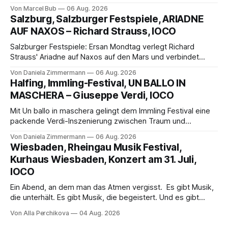
außergewöhnlichen Opernabend. Romeo Castellucci gelingt
Von Marcel Bub
06 Aug. 2026
eine bildgewaltige Inszenierung, Maxime Pascal entfaltet
Salzburg, Salzburger Festspiele, ARIADNE
die komplexe Partitur eindrucksvoll, Philippe Sly berührt als
AUF NAXOS – Richard Strauss, IOCO
Franziskus.
Salzburger Festspiele: Ersan Mondtag verlegt Richard
Strauss' Ariadne auf Naxos auf den Mars und verbindet
Science-Fiction mit Opernklassik. Musikalisch überzeugt die
Von Daniela Zimmermann
06 Aug. 2026
Aufführung mit starken Solisten und den Wiener
Halfing, Immling-Festival, UN BALLO IN
Philharmonikern, szenisch bleibt der zweite Akt jedoch
MASCHERA – Giuseppe Verdi, IOCO
hinter den Erwartungen zurück.
Mit Un ballo in maschera gelingt dem Immling Festival eine
packende Verdi-Inszenierung zwischen Traum und
Wirklichkeit. Verena von Kerssenbrock verbindet
Von Daniela Zimmermann
06 Aug. 2026
psychologische Tiefe mit starken Bildern, getragen von
Wiesbaden, Rheingau Musik Festival,
einem spielfreudigen Ensemble und einer musikalisch
Kurhaus Wiesbaden, Konzert am 31. Juli,
überzeugenden Gesamtleistung.
IOCO
Ein Abend, an dem man das Atmen vergisst. Es gibt Musik,
die unterhält. Es gibt Musik, die begeistert. Und es gibt
Musik, nach der man minutenlang kein Wort sagen kann.
Von Alla Perchikova
04 Aug. 2026
Genau so war der Abend im Kurhaus Wiesbaden, an dem