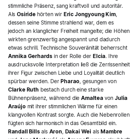
stimmliche Präsenz, sang kraftvoll und autoritär.
Als
Osiride
hörten wir
Eric Jongyoung Kim
,
dessen seine Stimme strahlend war, dem es
jedoch an klanglicher Freiheit mangelte; die Höhen
wirkten grenzwertig angespannt und dadurch
etwas schrill. Technische Souveränität beherrscht
Annika Gerhards
in der Rolle der
Elcia
. Ihre
ausdrucksvolle Interpretation ließ die Zerrissenheit
ihrer Figur zwischen Liebe und Loyalität deutlich
spürbar werden. Der
Pharao
, gesungen von
Clarke Ruth
bestach durch eine starke
Bühnenpräsenz, während die
Amaltea
von
Julia
Araújo
mit ihrer stimmlichen Wärme für einen
klangvollen Kontrast sorgte. Auch die Nebenrollen
fügten sich harmonisch in das Gesamtbild ein.
Randall Bills
als
Aron
,
Dakai Wei
als
Mambre