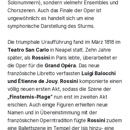
Solonummern), sondern vielmehr Ensembles und
Chorszenen. Auch das Finale der Oper ist
ungewöhnlich: es handelt sich um eine
symphonische Darstellung des Sturms.
Die triumphale Uraufführung fand im März 1818 im
Teatro San Carlo
in Neapel statt. Zehn Jahre
später, als
Rossini
in Paris lebte, überarbeitet er
die Oper für die
Grand Opéra
. Das neue
französische Libretto verfassten
Luigi Balocchi
und Étienne de Jouy
.
Rossini
komponierte einen
völlig neuen ersten Akt, sodass die Szene der
„Finsternis-Plage“
nun erst im zweiten Akt
erschien. Auch einige Figuren erhielten neue
Namen und in Übereinstimmung mit der
französischen Operntradition fügte
Rossini
zudem
eine Ballettszene im Tempel der Isis hinzu- eine