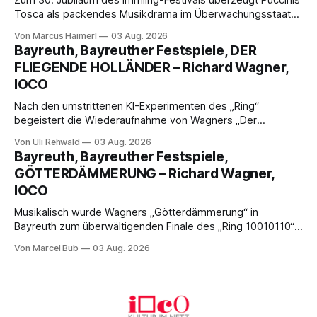
Zum 30. Jubiläum des Immling-Festivals überzeugt Puccinis
Tosca als packendes Musikdrama im Überwachungsstaat
der 1950er-Jahre. Ludwig Baumann erzählt das Werk
Von Marcus Haimerl
03 Aug. 2026
spannend und werkgetreu, getragen von starken Solisten,
Bayreuth, Bayreuther Festspiele, DER
eindrucksvollen Projektionen und einer klangvollen
FLIEGENDE HOLLÄNDER – Richard Wagner,
musikalischen Leitung.
IOCO
Nach den umstrittenen KI-Experimenten des „Ring“
begeistert die Wiederaufnahme von Wagners „Der
fliegende Holländer“ mit packender Regie, großartiger
Von Uli Rehwald
03 Aug. 2026
Musik und einem neuen Traumpaar: Elisabeth Teige und
Bayreuth, Bayreuther Festspiele,
Nicholas Brownlee sorgen für einen der Höhepunkte der
GÖTTERDÄMMERUNG – Richard Wagner,
Bayreuther Festspiele 2026.
IOCO
Musikalisch wurde Wagners „Götterdämmerung“ in
Bayreuth zum überwältigenden Finale des „Ring 10010110“:
Christian Thielemann, Festspielorchester und ein
Von Marcel Bub
03 Aug. 2026
exzellentes Sängerensemble begeisterten. Die KI-geprägte
szenische Umsetzung blieb hingegen auch im
Schlussabend weitgehend ohne Aussagekraft.