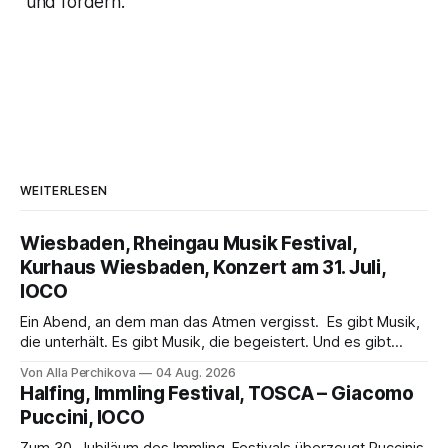
und fördern.
WEITERLESEN
Wiesbaden, Rheingau Musik Festival,
Kurhaus Wiesbaden, Konzert am 31. Juli,
IOCO
Ein Abend, an dem man das Atmen vergisst. Es gibt Musik,
die unterhält. Es gibt Musik, die begeistert. Und es gibt
Musik, nach der man minutenlang kein Wort sagen kann.
Von Alla Perchikova
04 Aug. 2026
Genau so war der Abend im Kurhaus Wiesbaden, an dem
Halfing, Immling Festival, TOSCA – Giacomo
Johannes Brahms’ Erstes Klavierkonzert d-Moll op. 15 mit
Puccini, IOCO
Daniil