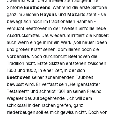
Zweite ist wohl die am seltensten aufgeführte
Sinfonie
Beethovens
. Während die erste Sinfonie
ganz im Zeichen
Haydns
und
Mozart
s steht - sie
bewegt sich noch im traditionellen Rahmen -
versucht Beethoven in der zweiten Sinfonie neue
Ausdrucksmittel. Das wiederum irritiert die Kritiker;
auch wenn einige in ihr ein Werk
„voll neuer Ideen
und großer Kraft“
sehen, dominieren doch die
Vorbehalte. Noch durchbricht Beethoven die
Tradition nicht. Erste Skizzen entstehen zwischen
1800 und 1802, in einer Zeit, in der sich
Beethoven
seiner zunehmenden Taubheit
bewusst wird. Er verfasst sein
„Heiligenstädter
Testament“
und schreibt 1801 an seinen Freund
Wegeler das aufbegehrende „
ich will dem
schicksaal in den rachen greifen, ganz
niederbeugen soll es mich gewiss nicht“
. Doch von