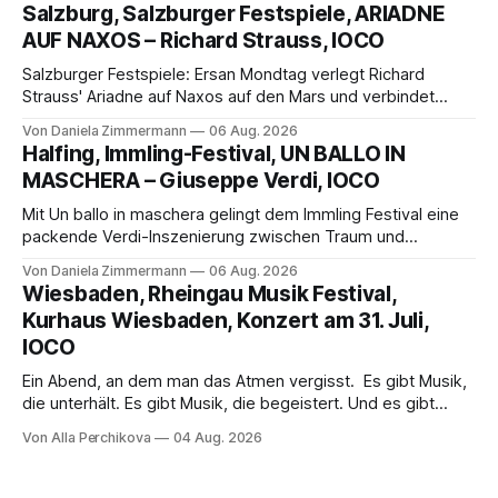
eine bildgewaltige Inszenierung, Maxime Pascal entfaltet
Salzburg, Salzburger Festspiele, ARIADNE
die komplexe Partitur eindrucksvoll, Philippe Sly berührt als
AUF NAXOS – Richard Strauss, IOCO
Franziskus.
Salzburger Festspiele: Ersan Mondtag verlegt Richard
Strauss' Ariadne auf Naxos auf den Mars und verbindet
Science-Fiction mit Opernklassik. Musikalisch überzeugt die
Von Daniela Zimmermann
06 Aug. 2026
Aufführung mit starken Solisten und den Wiener
Halfing, Immling-Festival, UN BALLO IN
Philharmonikern, szenisch bleibt der zweite Akt jedoch
MASCHERA – Giuseppe Verdi, IOCO
hinter den Erwartungen zurück.
Mit Un ballo in maschera gelingt dem Immling Festival eine
packende Verdi-Inszenierung zwischen Traum und
Wirklichkeit. Verena von Kerssenbrock verbindet
Von Daniela Zimmermann
06 Aug. 2026
psychologische Tiefe mit starken Bildern, getragen von
Wiesbaden, Rheingau Musik Festival,
einem spielfreudigen Ensemble und einer musikalisch
Kurhaus Wiesbaden, Konzert am 31. Juli,
überzeugenden Gesamtleistung.
IOCO
Ein Abend, an dem man das Atmen vergisst. Es gibt Musik,
die unterhält. Es gibt Musik, die begeistert. Und es gibt
Musik, nach der man minutenlang kein Wort sagen kann.
Von Alla Perchikova
04 Aug. 2026
Genau so war der Abend im Kurhaus Wiesbaden, an dem
Johannes Brahms’ Erstes Klavierkonzert d-Moll op. 15 mit
Daniil