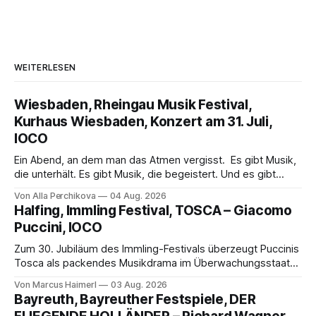
WEITERLESEN
Wiesbaden, Rheingau Musik Festival,
Kurhaus Wiesbaden, Konzert am 31. Juli,
IOCO
Ein Abend, an dem man das Atmen vergisst. Es gibt Musik,
die unterhält. Es gibt Musik, die begeistert. Und es gibt
Musik, nach der man minutenlang kein Wort sagen kann.
Von Alla Perchikova
04 Aug. 2026
Genau so war der Abend im Kurhaus Wiesbaden, an dem
Halfing, Immling Festival, TOSCA – Giacomo
Johannes Brahms’ Erstes Klavierkonzert d-Moll op. 15 mit
Puccini, IOCO
Daniil
Zum 30. Jubiläum des Immling-Festivals überzeugt Puccinis
Tosca als packendes Musikdrama im Überwachungsstaat
der 1950er-Jahre. Ludwig Baumann erzählt das Werk
Von Marcus Haimerl
03 Aug. 2026
spannend und werkgetreu, getragen von starken Solisten,
Bayreuth, Bayreuther Festspiele, DER
eindrucksvollen Projektionen und einer klangvollen