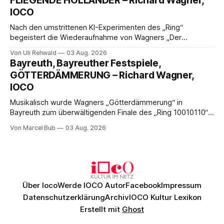
FLIEGENDE HOLLÄNDER – Richard Wagner,
musikalischen Leitung.
IOCO
Nach den umstrittenen KI-Experimenten des „Ring“
begeistert die Wiederaufnahme von Wagners „Der
fliegende Holländer“ mit packender Regie, großartiger
Von Uli Rehwald
03 Aug. 2026
Musik und einem neuen Traumpaar: Elisabeth Teige und
Bayreuth, Bayreuther Festspiele,
Nicholas Brownlee sorgen für einen der Höhepunkte der
GÖTTERDÄMMERUNG – Richard Wagner,
Bayreuther Festspiele 2026.
IOCO
Musikalisch wurde Wagners „Götterdämmerung“ in
Bayreuth zum überwältigenden Finale des „Ring 10010110“:
Christian Thielemann, Festspielorchester und ein
Von Marcel Bub
03 Aug. 2026
exzellentes Sängerensemble begeisterten. Die KI-geprägte
szenische Umsetzung blieb hingegen auch im
Schlussabend weitgehend ohne Aussagekraft.
Über Ioco
Werde IOCO Autor
Facebook
Impressum
Datenschutzerklärung
Archiv
IOCO Kultur Lexikon
Erstellt mit
Ghost