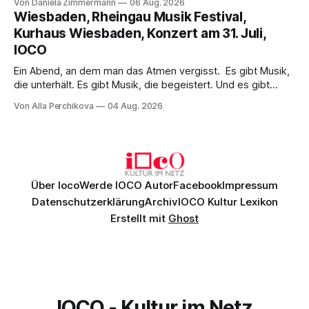
Von Daniela Zimmermann
06 Aug. 2026
psychologische Tiefe mit starken Bildern, getragen von
Wiesbaden, Rheingau Musik Festival,
einem spielfreudigen Ensemble und einer musikalisch
Kurhaus Wiesbaden, Konzert am 31. Juli,
überzeugenden Gesamtleistung.
IOCO
Ein Abend, an dem man das Atmen vergisst. Es gibt Musik,
die unterhält. Es gibt Musik, die begeistert. Und es gibt
Musik, nach der man minutenlang kein Wort sagen kann.
Von Alla Perchikova
04 Aug. 2026
Genau so war der Abend im Kurhaus Wiesbaden, an dem
Johannes Brahms’ Erstes Klavierkonzert d-Moll op. 15 mit
Daniil
Über Ioco
Werde IOCO Autor
Facebook
Impressum
Datenschutzerklärung
Archiv
IOCO Kultur Lexikon
Erstellt mit
Ghost
IOCO - Kultur im Netz