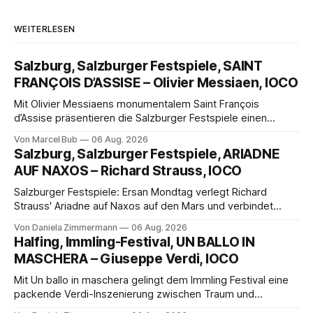
WEITERLESEN
Salzburg, Salzburger Festspiele, SAINT
FRANÇOIS D’ASSISE – Olivier Messiaen, IOCO
Mit Olivier Messiaens monumentalem Saint François
d’Assise präsentieren die Salzburger Festspiele einen
außergewöhnlichen Opernabend. Romeo Castellucci gelingt
Von Marcel Bub
06 Aug. 2026
eine bildgewaltige Inszenierung, Maxime Pascal entfaltet
Salzburg, Salzburger Festspiele, ARIADNE
die komplexe Partitur eindrucksvoll, Philippe Sly berührt als
AUF NAXOS – Richard Strauss, IOCO
Franziskus.
Salzburger Festspiele: Ersan Mondtag verlegt Richard
Strauss' Ariadne auf Naxos auf den Mars und verbindet
Science-Fiction mit Opernklassik. Musikalisch überzeugt die
Von Daniela Zimmermann
06 Aug. 2026
Aufführung mit starken Solisten und den Wiener
Halfing, Immling-Festival, UN BALLO IN
Philharmonikern, szenisch bleibt der zweite Akt jedoch
MASCHERA – Giuseppe Verdi, IOCO
hinter den Erwartungen zurück.
Mit Un ballo in maschera gelingt dem Immling Festival eine
packende Verdi-Inszenierung zwischen Traum und
Wirklichkeit. Verena von Kerssenbrock verbindet