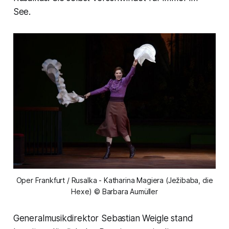
See.
Oper Frankfurt / Rusalka - Katharina Magiera (Ježibaba, die
Hexe) © Barbara Aumüller
Generalmusikdirektor Sebastian Weigle stand