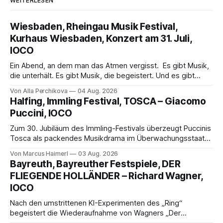
WEITERLESEN
Wiesbaden, Rheingau Musik Festival,
Kurhaus Wiesbaden, Konzert am 31. Juli,
IOCO
Ein Abend, an dem man das Atmen vergisst. Es gibt Musik,
die unterhält. Es gibt Musik, die begeistert. Und es gibt
Musik, nach der man minutenlang kein Wort sagen kann.
Von Alla Perchikova
04 Aug. 2026
Genau so war der Abend im Kurhaus Wiesbaden, an dem
Halfing, Immling Festival, TOSCA – Giacomo
Johannes Brahms’ Erstes Klavierkonzert d-Moll op. 15 mit
Puccini, IOCO
Daniil
Zum 30. Jubiläum des Immling-Festivals überzeugt Puccinis
Tosca als packendes Musikdrama im Überwachungsstaat
der 1950er-Jahre. Ludwig Baumann erzählt das Werk
Von Marcus Haimerl
03 Aug. 2026
spannend und werkgetreu, getragen von starken Solisten,
Bayreuth, Bayreuther Festspiele, DER
eindrucksvollen Projektionen und einer klangvollen
FLIEGENDE HOLLÄNDER – Richard Wagner,
musikalischen Leitung.
IOCO
Nach den umstrittenen KI-Experimenten des „Ring“
begeistert die Wiederaufnahme von Wagners „Der
fliegende Holländer“ mit packender Regie, großartiger