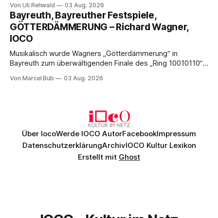
Von Uli Rehwald
03 Aug. 2026
Musik und einem neuen Traumpaar: Elisabeth Teige und
Bayreuth, Bayreuther Festspiele,
Nicholas Brownlee sorgen für einen der Höhepunkte der
GÖTTERDÄMMERUNG – Richard Wagner,
Bayreuther Festspiele 2026.
IOCO
Musikalisch wurde Wagners „Götterdämmerung“ in
Bayreuth zum überwältigenden Finale des „Ring 10010110“:
Christian Thielemann, Festspielorchester und ein
Von Marcel Bub
03 Aug. 2026
exzellentes Sängerensemble begeisterten. Die KI-geprägte
szenische Umsetzung blieb hingegen auch im
Schlussabend weitgehend ohne Aussagekraft.
Über Ioco
Werde IOCO Autor
Facebook
Impressum
Datenschutzerklärung
Archiv
IOCO Kultur Lexikon
Erstellt mit
Ghost