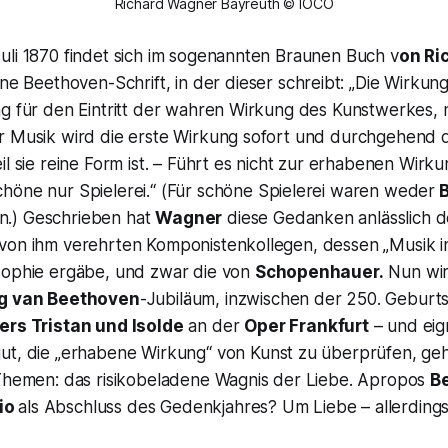
Richard Wagner Bayreuth © IOCO
uli 1870 findet sich im sogenannten
Braunen Buch
v
on Ri
ine
Beethoven-Schrift
, in der dieser schreibt: „
Die Wirkung
ng für den Eintritt der wahren Wirkung des Kunstwerkes, 
r Musik wird die erste Wirkung sofort und durchgehend 
l sie reine Form ist. – Führt es nicht zur erhabenen Wirkun
höne nur Spielerei
.“ (Für schöne Spielerei waren weder
B
.) Geschrieben hat
Wagner
diese Gedanken anlässlich d
von ihm verehrten Komponistenkollegen, dessen „
Musik i
osophie ergäbe, und zwar die von
Schopenhauer.
Nun wir
g van Beethoven
-Jubiläum, inzwischen der 250. Geburts
ers
Tristan und Isolde
an der
Oper Frankfurt
– und eign
ut, die
„erhabene Wirkung
“ von Kunst zu überprüfen, ge
 Themen: das risikobeladene Wagnis der Liebe. Apropos
B
io
als Abschluss des Gedenkjahres? Um Liebe – allerdings 