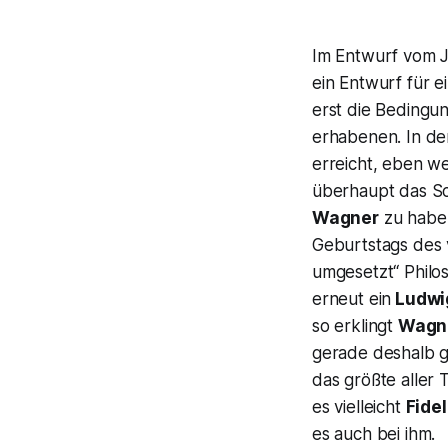
Im Entwurf vom J
ein Entwurf für e
erst die Bedingu
erhabenen. In de
erreicht, eben wei
überhaupt das Sc
Wagner
zu haben
Geburtstags des 
umgesetzt
“ Phil
erneut ein
Ludwi
so erklingt
Wagn
gerade deshalb g
das größte aller
es vielleicht
Fidel
es auch bei ihm.