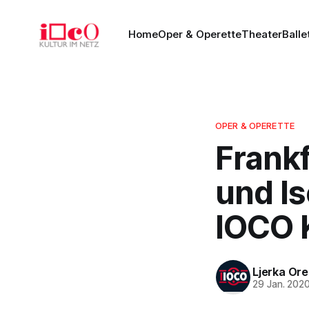
Home
Oper & Operette
Theater
Balle
OPER & OPERETTE
Frankf
und Is
IOCO K
Ljerka Or
29 Jan. 202