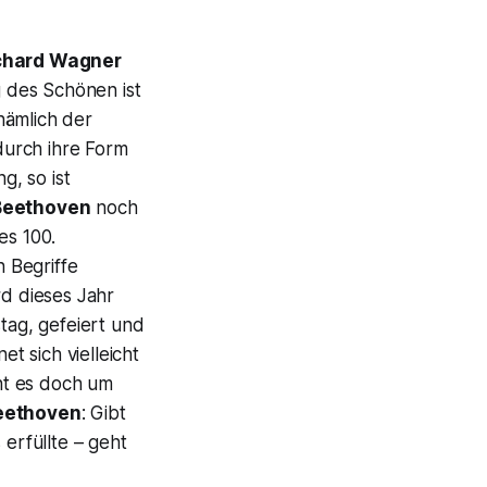
chard Wagner
 des Schönen ist
nämlich der
durch ihre Form
g, so ist
eethoven
noch
es 100.
n Begriffe
d dieses Jahr
tag, gefeiert und
et sich vielleicht
ht es doch um
eethoven
: Gibt
erfüllte – geht