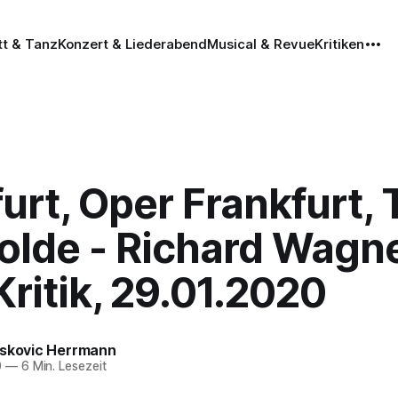
tt & Tanz
Konzert & Liederabend
Musical & Revue
Kritiken
urt, Oper Frankfurt, 
olde - Richard Wagne
ritik, 29.01.2020
eskovic Herrmann
0
—
6 Min. Lesezeit