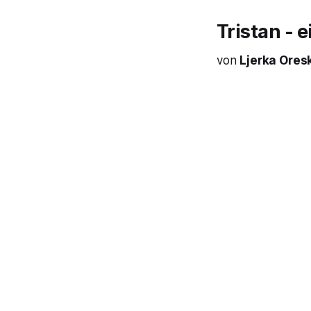
Tristan - 
von
Ljerka Ores