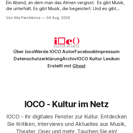
Ein Abend, an dem man das Atmen vergisst. Es gibt Musik,
die unterhält. Es gibt Musik, die begeistert. Und es gibt
Musik, nach der man minutenlang kein Wort sagen kann.
Von Alla Perchikova
04 Aug. 2026
Genau so war der Abend im Kurhaus Wiesbaden, an dem
Johannes Brahms’ Erstes Klavierkonzert d-Moll op. 15 mit
Daniil
Über Ioco
Werde IOCO Autor
Facebook
Impressum
Datenschutzerklärung
Archiv
IOCO Kultur Lexikon
Erstellt mit
Ghost
IOCO - Kultur im Netz
IOCO - Ihr digitales Fenster zur Kultur. Entdecken
Sie Kritiken, Interviews und Aktuelles aus Musik,
Theater, Oper und mehr. Tauchen Sie ein!