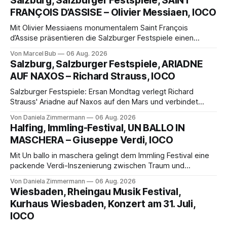
Salzburg, Salzburger Festspiele, SAINT
FRANÇOIS D’ASSISE – Olivier Messiaen, IOCO
Mit Olivier Messiaens monumentalem Saint François
d’Assise präsentieren die Salzburger Festspiele einen
außergewöhnlichen Opernabend. Romeo Castellucci gelingt
Von Marcel Bub
06 Aug. 2026
eine bildgewaltige Inszenierung, Maxime Pascal entfaltet
Salzburg, Salzburger Festspiele, ARIADNE
die komplexe Partitur eindrucksvoll, Philippe Sly berührt als
AUF NAXOS – Richard Strauss, IOCO
Franziskus.
Salzburger Festspiele: Ersan Mondtag verlegt Richard
Strauss' Ariadne auf Naxos auf den Mars und verbindet
Science-Fiction mit Opernklassik. Musikalisch überzeugt die
Von Daniela Zimmermann
06 Aug. 2026
Aufführung mit starken Solisten und den Wiener
Halfing, Immling-Festival, UN BALLO IN
Philharmonikern, szenisch bleibt der zweite Akt jedoch
MASCHERA – Giuseppe Verdi, IOCO
hinter den Erwartungen zurück.
Mit Un ballo in maschera gelingt dem Immling Festival eine
packende Verdi-Inszenierung zwischen Traum und
Wirklichkeit. Verena von Kerssenbrock verbindet
Von Daniela Zimmermann
06 Aug. 2026
psychologische Tiefe mit starken Bildern, getragen von
Wiesbaden, Rheingau Musik Festival,
einem spielfreudigen Ensemble und einer musikalisch
Kurhaus Wiesbaden, Konzert am 31. Juli,
überzeugenden Gesamtleistung.
IOCO