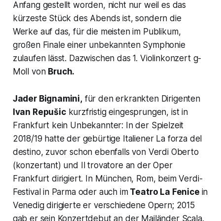
Anfang gestellt worden, nicht nur weil es das
kürzeste Stück des Abends ist, sondern die
Werke auf das, für die meisten im Publikum,
großen Finale einer unbekannten Symphonie
zulaufen lässt. Dazwischen das
1. Violinkonzert g-
Moll
von
Bruch.
Jader Bignamini,
für den erkrankten Dirigenten
Ivan Repušic
kurzfristig eingesprungen, ist in
Frankfurt kein Unbekannter: In der Spielzeit
2018/19 hatte der gebürtige Italiener
La forza del
destino
, zuvor schon ebenfalls von Verdi
Oberto
(konzertant) und
Il trovatore
an der Oper
Frankfurt dirigiert. In München, Rom, beim Verdi-
Festival in Parma oder auch im
Teatro La Fenice
in
Venedig dirigierte er verschiedene Opern; 2015
gab er sein Konzertdebut an der Mailänder Scala.