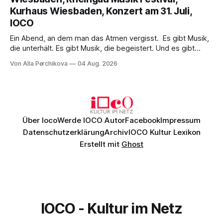
einem spielfreudigen Ensemble und einer musikalisch
Kurhaus Wiesbaden, Konzert am 31. Juli,
überzeugenden Gesamtleistung.
IOCO
Ein Abend, an dem man das Atmen vergisst. Es gibt Musik,
die unterhält. Es gibt Musik, die begeistert. Und es gibt
Musik, nach der man minutenlang kein Wort sagen kann.
Von Alla Perchikova
04 Aug. 2026
Genau so war der Abend im Kurhaus Wiesbaden, an dem
Johannes Brahms’ Erstes Klavierkonzert d-Moll op. 15 mit
Daniil
Über Ioco
Werde IOCO Autor
Facebook
Impressum
Datenschutzerklärung
Archiv
IOCO Kultur Lexikon
Erstellt mit
Ghost
IOCO - Kultur im Netz