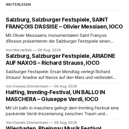
WEITERLESEN
Salzburg, Salzburger Festspiele, SAINT
FRANÇOIS D’ASSISE – Olivier Messiaen, IOCO
Mit Olivier Messiaens monumentalem Saint François
d’Assise präsentieren die Salzburger Festspiele einen
außergewöhnlichen Opernabend. Romeo Castellucci gelingt
Von Marcel Bub
06 Aug. 2026
eine bildgewaltige Inszenierung, Maxime Pascal entfaltet
Salzburg, Salzburger Festspiele, ARIADNE
die komplexe Partitur eindrucksvoll, Philippe Sly berührt als
AUF NAXOS – Richard Strauss, IOCO
Franziskus.
Salzburger Festspiele: Ersan Mondtag verlegt Richard
Strauss' Ariadne auf Naxos auf den Mars und verbindet
Science-Fiction mit Opernklassik. Musikalisch überzeugt die
Von Daniela Zimmermann
06 Aug. 2026
Aufführung mit starken Solisten und den Wiener
Halfing, Immling-Festival, UN BALLO IN
Philharmonikern, szenisch bleibt der zweite Akt jedoch
MASCHERA – Giuseppe Verdi, IOCO
hinter den Erwartungen zurück.
Mit Un ballo in maschera gelingt dem Immling Festival eine
packende Verdi-Inszenierung zwischen Traum und
Wirklichkeit. Verena von Kerssenbrock verbindet
Von Daniela Zimmermann
06 Aug. 2026
psychologische Tiefe mit starken Bildern, getragen von
Wiesbaden, Rheingau Musik Festival,