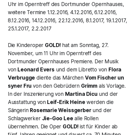
Uhr im Operntreff des Dortmunder Opernhauses,
weitere Termine 1.12.2016, 4.12.2016, 6.12.2016,
8.12.2016, 14.12.2016, 22.12.2016, 8.1.2017, 19.1.2017,
25.1.2017, 2.2.2017
Die Kinderoper
GOLD!
hat am Sonntag, 27.
November, um 11 Uhr im Operntreff des
Dortmunder Opernhauses Premiere. Der Musik
von
Leonard Evers
und dem Libretto von
Flora
Verbrugge
diente das Märchen
Vom Fischer un
syner Fru
von den Gebrüdern
Grimm
als Vorlage.
In der Inszenierung von
Martina Dicu
und der
Ausstattung von
Leif-Erik Heine
werden die
Sängerin
Rosemarie Weissgerber
und der
Schlagwerker
Jie-Goo Lee
alle Rollen
übernehmen. Die Oper
GOLD!
ist für Kinder ab
fünf Jahren geeignet und dauert ca. 70 Minuten.