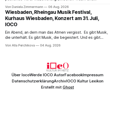
Wirklichkeit. Verena von Kerssenbrock verbindet
Von Daniela Zimmermann
06 Aug. 2026
psychologische Tiefe mit starken Bildern, getragen von
Wiesbaden, Rheingau Musik Festival,
einem spielfreudigen Ensemble und einer musikalisch
Kurhaus Wiesbaden, Konzert am 31. Juli,
überzeugenden Gesamtleistung.
IOCO
Ein Abend, an dem man das Atmen vergisst. Es gibt Musik,
die unterhält. Es gibt Musik, die begeistert. Und es gibt
Musik, nach der man minutenlang kein Wort sagen kann.
Von Alla Perchikova
04 Aug. 2026
Genau so war der Abend im Kurhaus Wiesbaden, an dem
Johannes Brahms’ Erstes Klavierkonzert d-Moll op. 15 mit
Daniil
Über Ioco
Werde IOCO Autor
Facebook
Impressum
Datenschutzerklärung
Archiv
IOCO Kultur Lexikon
Erstellt mit
Ghost