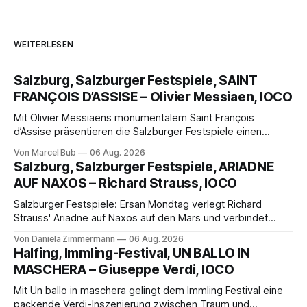
WEITERLESEN
Salzburg, Salzburger Festspiele, SAINT
FRANÇOIS D’ASSISE – Olivier Messiaen, IOCO
Mit Olivier Messiaens monumentalem Saint François
d’Assise präsentieren die Salzburger Festspiele einen
außergewöhnlichen Opernabend. Romeo Castellucci gelingt
Von Marcel Bub
06 Aug. 2026
eine bildgewaltige Inszenierung, Maxime Pascal entfaltet
Salzburg, Salzburger Festspiele, ARIADNE
die komplexe Partitur eindrucksvoll, Philippe Sly berührt als
AUF NAXOS – Richard Strauss, IOCO
Franziskus.
Salzburger Festspiele: Ersan Mondtag verlegt Richard
Strauss' Ariadne auf Naxos auf den Mars und verbindet
Science-Fiction mit Opernklassik. Musikalisch überzeugt die
Von Daniela Zimmermann
06 Aug. 2026
Aufführung mit starken Solisten und den Wiener
Halfing, Immling-Festival, UN BALLO IN
Philharmonikern, szenisch bleibt der zweite Akt jedoch
MASCHERA – Giuseppe Verdi, IOCO
hinter den Erwartungen zurück.
Mit Un ballo in maschera gelingt dem Immling Festival eine
packende Verdi-Inszenierung zwischen Traum und