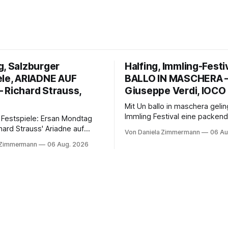
g, Salzburger
Halfing, Immling-Festi
ele, ARIADNE AUF
BALLO IN MASCHERA 
 Richard Strauss,
Giuseppe Verdi, IOCO
Mit Un ballo in maschera geli
Immling Festival eine packend
 Festspiele: Ersan Mondtag
Inszenierung zwischen Traum
hard Strauss' Ariadne auf
Von Daniela Zimmermann
06 Au
Wirklichkeit. Verena von Ker
den Mars und verbindet
 Zimmermann
06 Aug. 2026
verbindet psychologische Tie
ction mit Opernklassik.
starken Bildern, getragen vo
h überzeugt die Aufführung
spielfreudigen Ensemble und 
n Solisten und den Wiener
musikalisch überzeugenden
kern, szenisch bleibt der
Gesamtleistung.
 jedoch hinter den
n zurück.