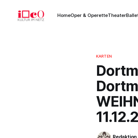
Home
Oper & Operette
Theater
Balle
KARTEN
Dortm
Dortm
WEIH
11.12.
Redaktion