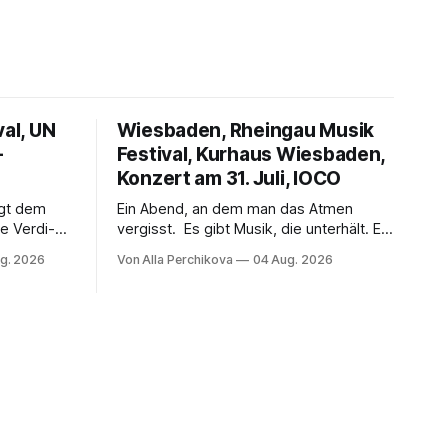
val, UN
Wiesbaden, Rheingau Musik
–
Festival, Kurhaus Wiesbaden,
Konzert am 31. Juli, IOCO
ngt dem
Ein Abend, an dem man das Atmen
e Verdi-
vergisst. Es gibt Musik, die unterhält. Es
 und
gibt Musik, die begeistert. Und es gibt
g. 2026
Von Alla Perchikova
04 Aug. 2026
ssenbrock
Musik, nach der man minutenlang kein
fe mit
Wort sagen kann. Genau so war der
n einem
Abend im Kurhaus Wiesbaden, an dem
einer
Johannes Brahms’ Erstes Klavierkonzert
d-Moll op. 15 mit Daniil