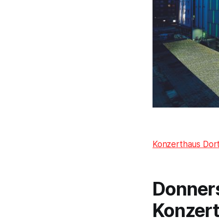
Konzerthaus Do
Donners
Konzer