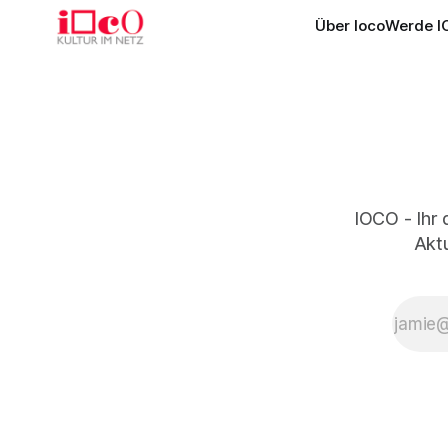
Über Ioco
Werde I
IOCO - Ihr 
Aktu