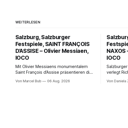
WEITERLESEN
Salzburg, Salzburger
Salzbur
Festspiele, SAINT FRANÇOIS
Festspi
D’ASSISE – Olivier Messiaen,
NAXOS –
IOCO
IOCO
Mit Olivier Messiaens monumentalem
Salzburger
Saint François d’Assise präsentieren die
verlegt Ric
Salzburger Festspiele einen
Naxos auf 
Von Marcel Bub
06 Aug. 2026
Von Daniela
außergewöhnlichen Opernabend.
Science-Fi
Romeo Castellucci gelingt eine
Musikalisc
bildgewaltige Inszenierung, Maxime
mit starke
Pascal entfaltet die komplexe Partitur
Philharmoni
eindrucksvoll, Philippe Sly berührt als
zweite Akt
Franziskus.
Erwartunge