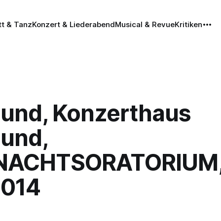
tt & Tanz
Konzert & Liederabend
Musical & Revue
Kritiken
und, Konzerthaus
und,
NACHTSORATORIUM
2014