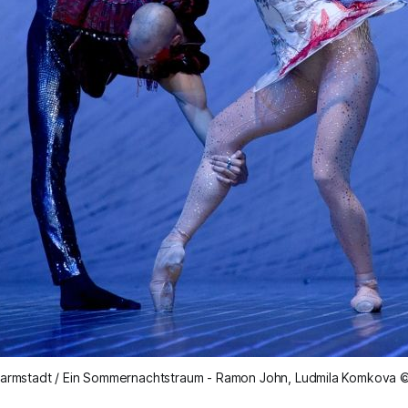
Darmstadt / Ein Sommernachtstraum - Ramon John, Ludmila Komkova 