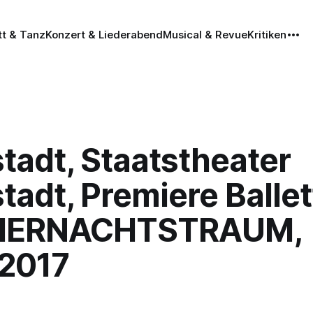
tt & Tanz
Konzert & Liederabend
Musical & Revue
Kritiken
tadt, Staatstheater
adt, Premiere Ballet
ERNACHTSTRAUM,
.2017