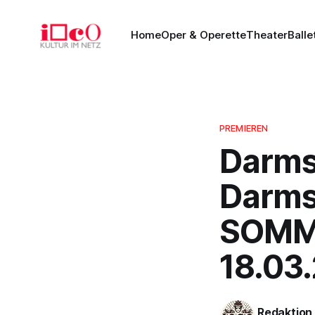
Home
Oper & Operette
Theater
Balle
PREMIEREN
Darms
Darmst
SOMM
18.03
Redaktion