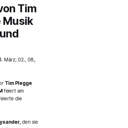
 von Tim
e Musik
 und
 März; 02., 08.,
tor
Tim Plegge
M
feiert am
eierte die
ysander,
den sie