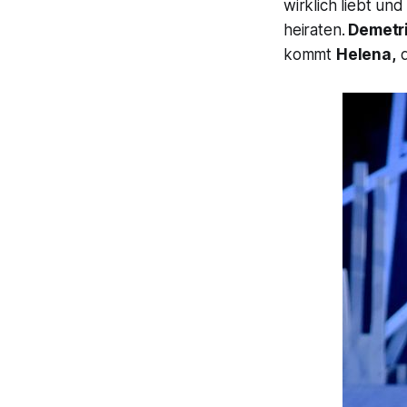
wirklich liebt und
heiraten.
Demetr
kommt
Helena,
d