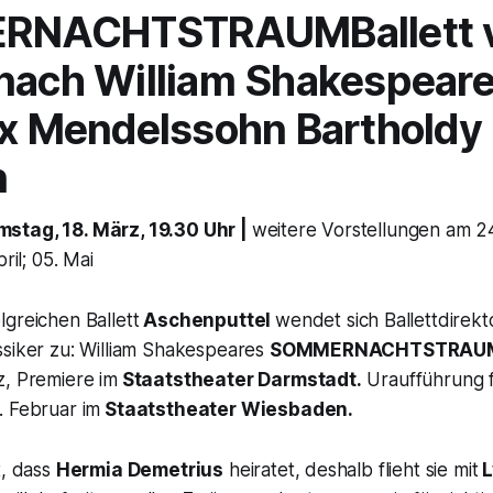
RNACHTSTRAUM
Ballett
nach William Shakespear
ix Mendelssohn Bartholdy
n
stag, 18. März, 19.30 Uhr |
weitere Vorstellungen am 24.
ril; 05. Mai
greichen Ballett
Aschenputtel
wendet sich Ballettdirek
ssiker zu: William Shakespeares
SOMMERNACHTSTRAU
z, Premiere im
Staatstheater Darmstadt.
Uraufführung f
. Februar im
Staatstheater Wiesbaden.
t, dass
Hermia Demetrius
heiratet, deshalb flieht sie mit
L