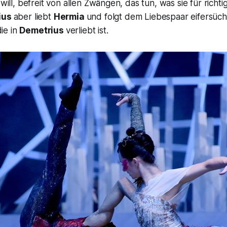
 will, befreit von allen Zwängen, das tun, was sie für richti
ius
aber liebt
Hermia
und folgt dem Liebespaar eifersücht
ie in
Demetrius
verliebt ist.