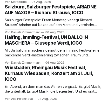
Von Marcel Bub
06 Aug. 2026
eine bildgewaltige Inszenierung, Maxime Pascal entfaltet
Salzburg, Salzburger Festspiele, ARIADNE
die komplexe Partitur eindrucksvoll, Philippe Sly berührt als
AUF NAXOS – Richard Strauss, IOCO
Franziskus.
Salzburger Festspiele: Ersan Mondtag verlegt Richard
Strauss' Ariadne auf Naxos auf den Mars und verbindet
Science-Fiction mit Opernklassik. Musikalisch überzeugt die
Von Daniela Zimmermann
06 Aug. 2026
Aufführung mit starken Solisten und den Wiener
Halfing, Immling-Festival, UN BALLO IN
Philharmonikern, szenisch bleibt der zweite Akt jedoch
MASCHERA – Giuseppe Verdi, IOCO
hinter den Erwartungen zurück.
Mit Un ballo in maschera gelingt dem Immling Festival eine
packende Verdi-Inszenierung zwischen Traum und
Wirklichkeit. Verena von Kerssenbrock verbindet
Von Daniela Zimmermann
06 Aug. 2026
psychologische Tiefe mit starken Bildern, getragen von
Wiesbaden, Rheingau Musik Festival,
einem spielfreudigen Ensemble und einer musikalisch
Kurhaus Wiesbaden, Konzert am 31. Juli,
überzeugenden Gesamtleistung.
IOCO
Ein Abend, an dem man das Atmen vergisst. Es gibt Musik,
die unterhält. Es gibt Musik, die begeistert. Und es gibt
Musik, nach der man minutenlang kein Wort sagen kann.
Von Alla Perchikova
04 Aug. 2026
Genau so war der Abend im Kurhaus Wiesbaden, an dem
Johannes Brahms’ Erstes Klavierkonzert d-Moll op. 15 mit