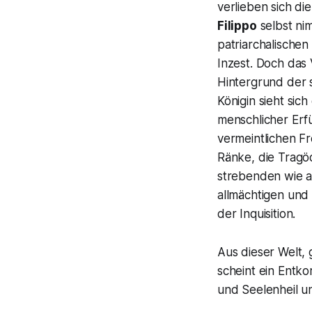
verlieben sich di
Filippo
selbst ni
patriarchalische
Inzest. Doch das
Hintergrund der s
Königin sieht sic
menschlicher Erfü
vermeintlichen Fr
Ränke, die Tragö
strebenden wie a
allmächtigen und 
der Inquisition.
Aus dieser Welt, 
scheint ein Entk
und Seelenheil un