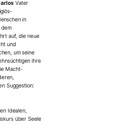
arlos
Vater
giös­
Menschen in
r dem
hrt auf, die neue
cht und
chen, um seine
Sehnsüchtigen ihre
ie Macht­
deren,
zen Suggestion:
hen Idealen,
iskurs über Seele