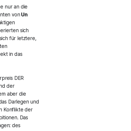
e nur an die
anten von
Un
aktigen
erierten sich
ich für letztere,
rten
ekt in das
rpreis DER
und der
lem aber die
 das Darlegen und
n Konflikte der
bitionen. Das
agen: des