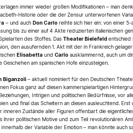
erlagen immer wieder großen Modifikationen – man denk
acbeth-Historie oder die der Zensur unterworfenen Vari
ra
– und auch
Don Carlo
reihte sich hier ein: von einer 5-
sung bis zu einer auf 4 Akte reduzierten italienischen gen
Spielarten des Stoffes. Das
Theater Bielefeld
entschied s
sion, den ausufernden 1. Akt mit der in Frankreich gelage
wischen
Elisabetta
und
Carlo
ausklammernd, auch um dir
e Geschehen am spanischen Hofe einzusteigen.
 Biganzoli
– aktuell nominiert für den Deutschen Theate
inen Fokus ganz auf diesen kammerspielartigen Hintergr
Beziehungen, Intrigen und politischen Bedürfnisse, vor al
ien und final das Scheitern an diesen ausleuchtend. Erst
r inneren Zustände aller Figuren offenbart die eigentliche
ts ihrer politischen Motive und zum Teil revolutionären Am
innerhalb der Variable der Emotion – man könnte auch s