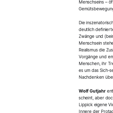
Menschseins – ö
Gemütsbewegun
Die inszenatoris
deutlich definier
Zwänge und (bein
Menschsein stehe
Realismus die Zu
Vorgänge und emo
Menschen, ihr Tre
es um das Sich-s
Nachdenken über 
Wolf Gutjahr
ent
scheint, aber do
Lippick eigene V
Innere der Prota