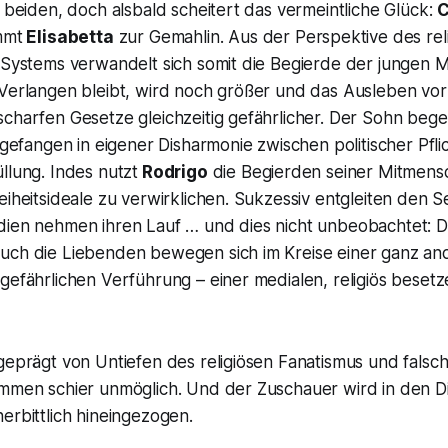
e beiden, doch alsbald scheitert das vermeintliche Glück:
C
mmt
Elisabetta
zur Gemahlin. Aus der Perspektive des reli
n Systems verwandelt sich somit die Begierde der jungen 
 Verlangen bleibt, wird noch größer und das Ausleben vo
charfen Gesetze gleichzeitig gefährlicher. Der Sohn bege
h gefangen in eigener Disharmonie zwischen politischer Pfli
llung. Indes nutzt
Rodrigo
die Begierden seiner Mitmens
eiheitsideale zu verwirklichen. Sukzessiv entgleiten den 
dien nehmen ihren Lauf … und dies nicht unbeobachtet: D
uch die Liebenden bewegen sich im Kreise einer ganz an
gefährlichen Verführung – einer medialen, religiös beset
geprägt von Untiefen des religiösen Fanatismus und falsc
ommen schier unmöglich. Und der Zuschauer wird in den D
erbittlich hineingezogen.