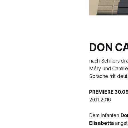
DON CA
nach Schillers dr
Méry und Camille d
Sprache mit deut
PREMIERE 30.09
26.11.2016
Dem Infanten
Do
Elisabetta
anget