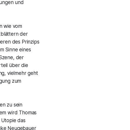
gungen und
en wie vom
tblättern der
eren des Prinzips
im Sinne eines
 Szene, der
eil über die
ng, vielmehr geht
regung zum
en zu sein
udem wird Thomas
 Utopie das
eike Neugebauer