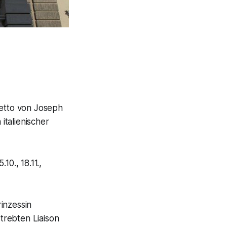
retto von Joseph
italienischer
10., 18.11.,
inzessin
trebten Liaison