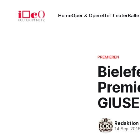
Home
Oper & Operette
Theater
Balle
PREMIEREN
Bielef
Premi
GIUSE
Redaktion
14 Sep. 201