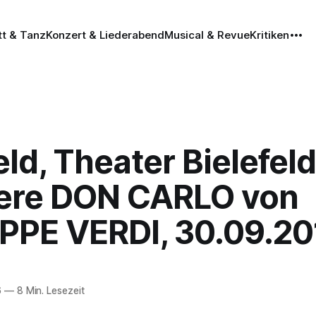
tt & Tanz
Konzert & Liederabend
Musical & Revue
Kritiken
eld, Theater Bielefeld
ere DON CARLO von
PPE VERDI, 30.09.20
6
—
8 Min. Lesezeit