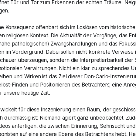
ffnet Tür und Tor zum Erkennen der echten Träume, Nei
gen.
che Konsequenz offenbart sich im Loslösen vom historisch
ten religiösen Kontext. Die Aktualität der Vorgänge, das En
ahe pathologischen) Zwangshandlungen und das Fokussi
n im Vordergrund. Dabei sollen nicht konkrete Verweise 
schauer überzeugen, sondern die Interpretierbarkeit der
tionalen Verwirrungen. Nicht ein klar zu sprechendes Urt
iben und Wirken ist das Ziel dieser Don-Carlo-Inszenieru
elbst-Finden und Positionieren des Betrachters; eine An
unsere heutige Zeit.
wickelt für diese Inszenierung einen Raum, der geschloss
ch durchlässig ist: Niemand agiert ganz unbeobachtet. Z
ideos anfertigen, die zwischen Erinnerung, Sehnsucht und
gonisten auf eine andere Ebene des Betrachtens hebt. H