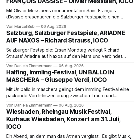
FRANÇOIS D’ASSISE – Olivier Messiaen, IOCO
Mit Olivier Messiaens monumentalem Saint François
d’Assise präsentieren die Salzburger Festspiele einen
außergewöhnlichen Opernabend. Romeo Castellucci gelingt
Von Marcel Bub
06 Aug. 2026
eine bildgewaltige Inszenierung, Maxime Pascal entfaltet
Salzburg, Salzburger Festspiele, ARIADNE
die komplexe Partitur eindrucksvoll, Philippe Sly berührt als
AUF NAXOS – Richard Strauss, IOCO
Franziskus.
Salzburger Festspiele: Ersan Mondtag verlegt Richard
Strauss' Ariadne auf Naxos auf den Mars und verbindet
Science-Fiction mit Opernklassik. Musikalisch überzeugt die
Von Daniela Zimmermann
06 Aug. 2026
Aufführung mit starken Solisten und den Wiener
Halfing, Immling-Festival, UN BALLO IN
Philharmonikern, szenisch bleibt der zweite Akt jedoch
MASCHERA – Giuseppe Verdi, IOCO
hinter den Erwartungen zurück.
Mit Un ballo in maschera gelingt dem Immling Festival eine
packende Verdi-Inszenierung zwischen Traum und
Wirklichkeit. Verena von Kerssenbrock verbindet
Von Daniela Zimmermann
06 Aug. 2026
psychologische Tiefe mit starken Bildern, getragen von
Wiesbaden, Rheingau Musik Festival,
einem spielfreudigen Ensemble und einer musikalisch
Kurhaus Wiesbaden, Konzert am 31. Juli,
überzeugenden Gesamtleistung.
IOCO
Ein Abend, an dem man das Atmen vergisst. Es gibt Musik,