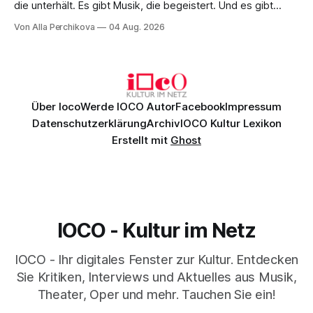
die unterhält. Es gibt Musik, die begeistert. Und es gibt
Musik, nach der man minutenlang kein Wort sagen kann.
Von Alla Perchikova
04 Aug. 2026
Genau so war der Abend im Kurhaus Wiesbaden, an dem
Johannes Brahms’ Erstes Klavierkonzert d-Moll op. 15 mit
Daniil
Über Ioco
Werde IOCO Autor
Facebook
Impressum
Datenschutzerklärung
Archiv
IOCO Kultur Lexikon
Erstellt mit
Ghost
IOCO - Kultur im Netz
IOCO - Ihr digitales Fenster zur Kultur. Entdecken
Sie Kritiken, Interviews und Aktuelles aus Musik,
Theater, Oper und mehr. Tauchen Sie ein!