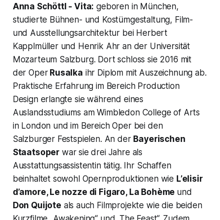
Anna Schöttl - Vita:
geboren in München,
studierte Bühnen- und Kostümgestaltung, Film-
und Ausstellungsarchitektur bei Herbert
Kapplmüller und Henrik Ahr an der Universität
Mozarteum Salzburg. Dort schloss sie 2016 mit
der Oper
Rusalka
ihr Diplom mit Auszeichnung ab.
Praktische Erfahrung im Bereich Production
Design erlangte sie während eines
Auslandsstudiums am Wimbledon College of Arts
in London und im Bereich Oper bei den
Salzburger Festspielen. An der
Bayerischen
Staatsoper
war sie drei Jahre als
Ausstattungsassistentin tätig. Ihr Schaffen
beinhaltet sowohl Opernproduktionen wie
L’elisir
d’amore, Le nozze di Figaro, La Bohème
und
Don Quijote
als auch Filmprojekte wie die beiden
Kurzfilme
„Awakening“
und „The Feast“. Zudem