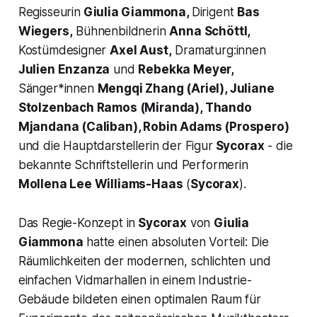
Regisseurin
Giulia Giammona,
Dirigent
Bas
Wiegers,
Bühnenbildnerin
Anna Schöttl,
Kostümdesigner
Axel Aust,
Dramaturg:innen
Julien Enzanza
und
Rebekka Meyer,
Sänger*innen
Mengqi Zhang (Ariel), Juliane
Stolzenbach Ramos (Miranda), Thando
Mjandana (Caliban), Robin Adams (Prospero)
und die Hauptdarstellerin der Figur
Sycorax
- die
bekannte Schriftstellerin und Performerin
Mollena Lee Williams-Haas
(
Sycorax
).
Das Regie-Konzept in
Sycorax
von
Giulia
Giammona
hatte einen absoluten Vorteil: Die
Räumlichkeiten der modernen, schlichten und
einfachen Vidmarhallen in einem Industrie-
Gebäude bildeten einen optimalen Raum für