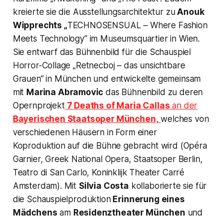
kreierte sie die Ausstellungsarchitektur zu
Anouk
Wipprechts „
TECHNOSENSUAL – Where Fashion
Meets Technology“
im Museumsquartier in Wien.
Sie entwarf das Bühnenbild für die Schauspiel
Horror-Collage
„Retnecboj – das unsichtbare
Grauen“
in München und entwickelte gemeinsam
mit
Marina Abramovic
das Bühnenbild zu deren
Opernprojekt
7 Deaths of Maria Callas
an der
Bayerischen Staatsoper München,
welches von
verschiedenen Häusern in Form einer
Koproduktion auf die Bühne gebracht wird (Opéra
Garnier, Greek National Opera, Staatsoper Berlin,
Teatro di San Carlo, Koninklijk Theater Carré
Amsterdam). Mit
Silvia Costa
kollaborierte sie für
die Schauspielproduktion
Erinnerung eines
Mädchens
am
Residenztheater München
und