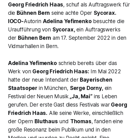
Georg Friedrich Haas
, schuf als Auftragswerk für
die
Bühnen Bern
seine achte Oper
Sycorax.
IOCO-
Autorin
Adelina Yefimenko
besuchte die
Uraufführung von
Sycorax,
ein Auftragswerks
der
Bühnen Bern
am 17. September 2022 in den
Vidmarhallen in Bern.
Adelina Yefimenko
schrieb bereits über das
Werk von
Georg Friedrich Haas:
Im Mai 2022
hatte der neue Intendant der
Bayerischen
Staatsoper
in München,
Serge Dorny,
ein
Festival der Neuen Musik
„Ja, Mai“
ins Leben
gerufen. Der erste Gast diess Festivals war
Georg
Friedrich Haas.
Alle seine Werke, einschließlich
der Opern
Bluthaus
und
Thomas
, fanden eine
große Resonanz beim Publikum und in den
Medien und wurden zu Recht gelobt. Eine