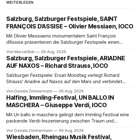
WEITERLESEN
Salzburg, Salzburger Festspiele, SAINT
FRANÇOIS D’ASSISE – Olivier Messiaen, IOCO
Mit Olivier Messiaens monumentalem Saint François
d’Assise präsentieren die Salzburger Festspiele einen
außergewöhnlichen Opernabend. Romeo Castellucci gelingt
Von Marcel Bub
06 Aug. 2026
eine bildgewaltige Inszenierung, Maxime Pascal entfaltet
Salzburg, Salzburger Festspiele, ARIADNE
die komplexe Partitur eindrucksvoll, Philippe Sly berührt als
AUF NAXOS – Richard Strauss, IOCO
Franziskus.
Salzburger Festspiele: Ersan Mondtag verlegt Richard
Strauss' Ariadne auf Naxos auf den Mars und verbindet
Science-Fiction mit Opernklassik. Musikalisch überzeugt die
Von Daniela Zimmermann
06 Aug. 2026
Aufführung mit starken Solisten und den Wiener
Halfing, Immling-Festival, UN BALLO IN
Philharmonikern, szenisch bleibt der zweite Akt jedoch
MASCHERA – Giuseppe Verdi, IOCO
hinter den Erwartungen zurück.
Mit Un ballo in maschera gelingt dem Immling Festival eine
packende Verdi-Inszenierung zwischen Traum und
Wirklichkeit. Verena von Kerssenbrock verbindet
Von Daniela Zimmermann
06 Aug. 2026
psychologische Tiefe mit starken Bildern, getragen von
Wiesbaden, Rheingau Musik Festival,
einem spielfreudigen Ensemble und einer musikalisch