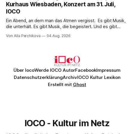
Kurhaus Wiesbaden, Konzert am 31. Juli,
überzeugenden Gesamtleistung.
IOCO
Ein Abend, an dem man das Atmen vergisst. Es gibt Musik,
die unterhält. Es gibt Musik, die begeistert. Und es gibt
Musik, nach der man minutenlang kein Wort sagen kann.
Von Alla Perchikova
04 Aug. 2026
Genau so war der Abend im Kurhaus Wiesbaden, an dem
Johannes Brahms’ Erstes Klavierkonzert d-Moll op. 15 mit
Daniil
Über Ioco
Werde IOCO Autor
Facebook
Impressum
Datenschutzerklärung
Archiv
IOCO Kultur Lexikon
Erstellt mit
Ghost
IOCO - Kultur im Netz