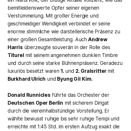
ein Naturvolk, der blutige Rituale vollzieht, wie das
bemitleidenswerte Opfer seiner eigenen
Verstümmelung. Mit großer Energie und
geschmeidiger Wendigkeit verbindet er seine
enorme stimmliche wie darstellerische Präsenz zu
einer großen Gesamtleistung. Auch
Andrew
Harris
überzeugte souverän in der Rolle des
Titurel
mit seinem angenehmen dunklen Timbre
und durch seine starke Bühnenpräsenz. Geradezu
luxuriös besetzt waren
1.
und
2. Gralsritter
mit
Burkhard Ulrich
und
Byung Gil Kim.
Donald Runnicles
führte das Orchester der
Deutschen Oper Berlin
mit sicherem Dirigat
durch die viereinhalbstündige Vorstellung. Er
wählte bewusst ruhige bis sehr ruhige Tempi und
erreichte mit 1:45 Std. im ersten Aufzug exakt die