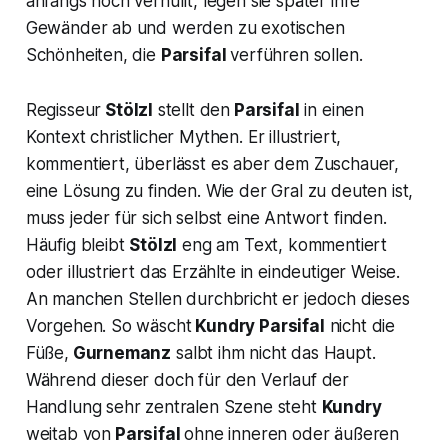
anfangs noch verhüllt, legen sie später ihre
Gewänder ab und werden zu exotischen
Schönheiten, die
Parsifal
verführen sollen.
Regisseur
Stölzl
stellt den
Parsifal
in einen
Kontext christlicher Mythen. Er illustriert,
kommentiert, überlässt es aber dem Zuschauer,
eine Lösung zu finden. Wie der Gral zu deuten ist,
muss jeder für sich selbst eine Antwort finden.
Häufig bleibt
Stölzl
eng am Text, kommentiert
oder illustriert das Erzählte in eindeutiger Weise.
An manchen Stellen durchbricht er jedoch dieses
Vorgehen. So wäscht
Kundry Parsifal
nicht die
Füße,
Gurnemanz
salbt ihm nicht das Haupt.
Während dieser doch für den Verlauf der
Handlung sehr zentralen Szene steht
Kundry
weitab von
Parsifal
ohne inneren oder äußeren