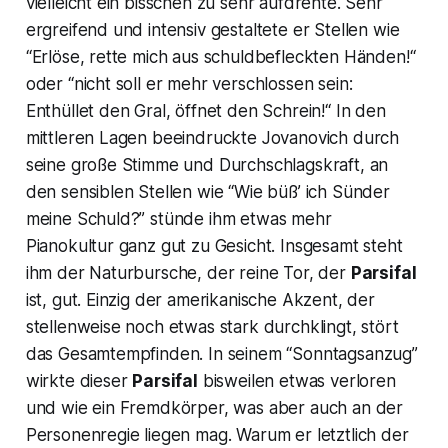
vielleicht ein bisschen zu sehr aufdrehte. Sehr
ergreifend und intensiv gestaltete er Stellen wie
“Erlöse, rette mich aus schuldbefleckten Händen!
“
oder “nicht soll er mehr verschlossen sein:
Enthüllet den Gral, öffnet den Schrein!“ In den
mittleren Lagen beeindruckte Jovanovich durch
seine große Stimme und Durchschlagskraft, an
den sensiblen Stellen wie “
Wie büß’ ich Sünder
meine Schuld?”
stünde ihm etwas mehr
Pianokultur ganz gut zu Gesicht. Insgesamt steht
ihm der Naturbursche, der reine Tor, der
Parsifal
ist, gut. Einzig der amerikanische Akzent, der
stellenweise noch etwas stark durchklingt, stört
das Gesamtempfinden. In seinem “
Sonntagsanzug”
wirkte dieser
Parsifal
bisweilen etwas verloren
und wie ein Fremdkörper, was aber auch an der
Personenregie liegen mag. Warum er letztlich der