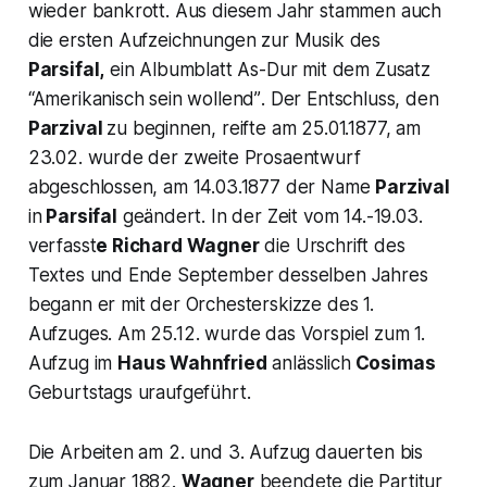
wieder bankrott. Aus diesem Jahr stammen auch
die ersten Aufzeichnungen zur Musik des
Parsifal,
ein Albumblatt As-Dur mit dem Zusatz
“Amerikanisch sein wollend”
. Der Entschluss, den
Parzival
zu beginnen, reifte am 25.01.1877, am
23.02. wurde der zweite Prosaentwurf
abgeschlossen, am 14.03.1877 der Name
Parzival
in
Parsifal
geändert. In der Zeit vom 14.-19.03.
verfasst
e Richard Wagner
die Urschrift des
Textes und Ende September desselben Jahres
begann er mit der Orchesterskizze des 1.
Aufzuges. Am 25.12. wurde das Vorspiel zum 1.
Aufzug im
Haus Wahnfried
anlässlich
Cosimas
Geburtstags uraufgeführt.
Die Arbeiten am 2. und 3. Aufzug dauerten bis
zum Januar 1882.
Wagner
beendete die Partitur