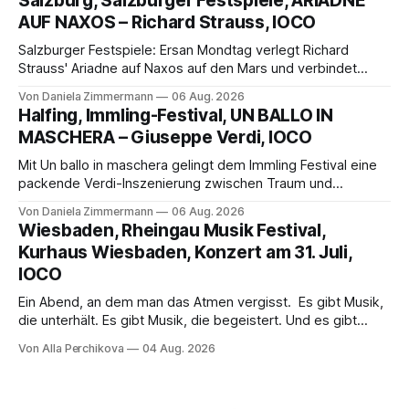
Salzburg, Salzburger Festspiele, ARIADNE
die komplexe Partitur eindrucksvoll, Philippe Sly berührt als
AUF NAXOS – Richard Strauss, IOCO
Franziskus.
Salzburger Festspiele: Ersan Mondtag verlegt Richard
Strauss' Ariadne auf Naxos auf den Mars und verbindet
Science-Fiction mit Opernklassik. Musikalisch überzeugt die
Von Daniela Zimmermann
06 Aug. 2026
Aufführung mit starken Solisten und den Wiener
Halfing, Immling-Festival, UN BALLO IN
Philharmonikern, szenisch bleibt der zweite Akt jedoch
MASCHERA – Giuseppe Verdi, IOCO
hinter den Erwartungen zurück.
Mit Un ballo in maschera gelingt dem Immling Festival eine
packende Verdi-Inszenierung zwischen Traum und
Wirklichkeit. Verena von Kerssenbrock verbindet
Von Daniela Zimmermann
06 Aug. 2026
psychologische Tiefe mit starken Bildern, getragen von
Wiesbaden, Rheingau Musik Festival,
einem spielfreudigen Ensemble und einer musikalisch
Kurhaus Wiesbaden, Konzert am 31. Juli,
überzeugenden Gesamtleistung.
IOCO
Ein Abend, an dem man das Atmen vergisst. Es gibt Musik,
die unterhält. Es gibt Musik, die begeistert. Und es gibt
Musik, nach der man minutenlang kein Wort sagen kann.
Von Alla Perchikova
04 Aug. 2026
Genau so war der Abend im Kurhaus Wiesbaden, an dem
Johannes Brahms’ Erstes Klavierkonzert d-Moll op. 15 mit
Daniil