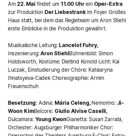
Am
22. Mai
findet um
11.00 Uhr
ein
Oper-Extra
zur Produktion
Der Liebestrank
im Foyer Großes
Haus statt, bei dem das Regieteam um Aron Stiehl
erste Einblicke in die Produktion gewährt.
Musikalische Leitung:
Lancelot Fuhry,
Inszenierung:
Aron Stiehl
Bühnenbild: Simon
Holdsworth, Kostüme: Dietlind Konold Licht: Kai
Luczak, Einstudierung der Chöre: Katsiaryna
Ihnatsyeva-Cadek Choreographie: Armin
Frauenschuh
Besetzung:
Adina:
Mária Celeng,
Nemorino:
Ji-
Woon Kim
Belcore:
Giulio Alvise Caselli,
Dulcamara:
Young Kwon
Gianetta: Susan Zarrabi,
Orchester: Augsburger Philharmoniker Chor:
Opernchor des Theaters Augsburg E-Chor: Extra-