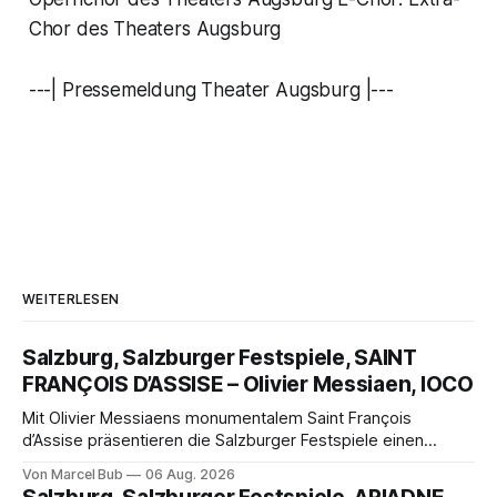
Chor des Theaters Augsburg
---| Pressemeldung Theater Augsburg |---
WEITERLESEN
Salzburg, Salzburger Festspiele, SAINT
FRANÇOIS D’ASSISE – Olivier Messiaen, IOCO
Mit Olivier Messiaens monumentalem Saint François
d’Assise präsentieren die Salzburger Festspiele einen
außergewöhnlichen Opernabend. Romeo Castellucci gelingt
Von Marcel Bub
06 Aug. 2026
eine bildgewaltige Inszenierung, Maxime Pascal entfaltet