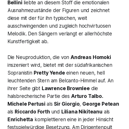
Bellini
liebte an diesem Stoff die emotionalen
Ausnahmezustände der Figuren und zeichnet
diese mit der für ihn typischen, weit
ausschwingenden und zugleich hochvirtuosen
Melodik. Den Sängern verlangt er allerhöchste
Kunstfertigkeit ab.
Die Neuproduktion, die von
Andreas Homoki
inszeniert wird, bietet mit der südafrikanischen
Sopranistin
Pretty Yende
einen neuen, hell
leuchtenden Stern am Belcanto-Himmel auf. An
ihrer Seite gibt
Lawrence Brownlee
die
halsbrecherische Partie des
Arturo Talbo.
Michele Pertusi
als
Sir Gior­gio
,
Geor­ge Petean
als
Riccardo Forth
und
Liliana Nikiteanu
als
Enrichetta
komplettieren eine in jeder Hinsicht
festspielwürdige Besetzung. Am Dirigentenpult