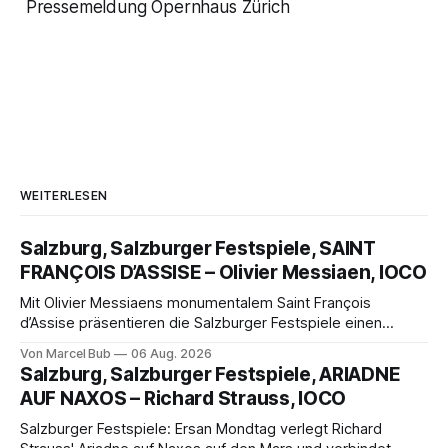
Pressemeldung Opernhaus Zürich
WEITERLESEN
Salzburg, Salzburger Festspiele, SAINT
FRANÇOIS D’ASSISE – Olivier Messiaen, IOCO
Mit Olivier Messiaens monumentalem Saint François
d’Assise präsentieren die Salzburger Festspiele einen
außergewöhnlichen Opernabend. Romeo Castellucci gelingt
Von Marcel Bub
06 Aug. 2026
eine bildgewaltige Inszenierung, Maxime Pascal entfaltet
Salzburg, Salzburger Festspiele, ARIADNE
die komplexe Partitur eindrucksvoll, Philippe Sly berührt als
AUF NAXOS – Richard Strauss, IOCO
Franziskus.
Salzburger Festspiele: Ersan Mondtag verlegt Richard