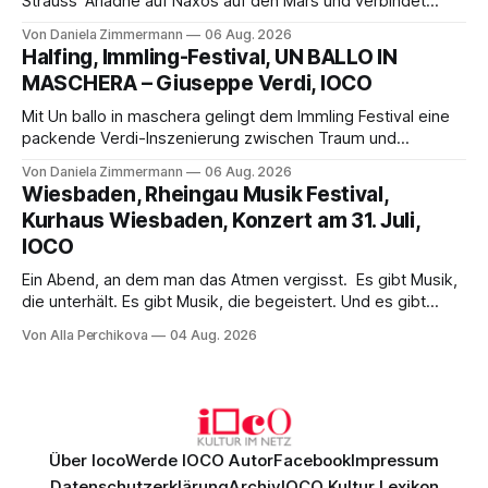
Strauss' Ariadne auf Naxos auf den Mars und verbindet
Science-Fiction mit Opernklassik. Musikalisch überzeugt die
Von Daniela Zimmermann
06 Aug. 2026
Aufführung mit starken Solisten und den Wiener
Halfing, Immling-Festival, UN BALLO IN
Philharmonikern, szenisch bleibt der zweite Akt jedoch
MASCHERA – Giuseppe Verdi, IOCO
hinter den Erwartungen zurück.
Mit Un ballo in maschera gelingt dem Immling Festival eine
packende Verdi-Inszenierung zwischen Traum und
Wirklichkeit. Verena von Kerssenbrock verbindet
Von Daniela Zimmermann
06 Aug. 2026
psychologische Tiefe mit starken Bildern, getragen von
Wiesbaden, Rheingau Musik Festival,
einem spielfreudigen Ensemble und einer musikalisch
Kurhaus Wiesbaden, Konzert am 31. Juli,
überzeugenden Gesamtleistung.
IOCO
Ein Abend, an dem man das Atmen vergisst. Es gibt Musik,
die unterhält. Es gibt Musik, die begeistert. Und es gibt
Musik, nach der man minutenlang kein Wort sagen kann.
Von Alla Perchikova
04 Aug. 2026
Genau so war der Abend im Kurhaus Wiesbaden, an dem
Johannes Brahms’ Erstes Klavierkonzert d-Moll op. 15 mit
Daniil
Über Ioco
Werde IOCO Autor
Facebook
Impressum
Datenschutzerklärung
Archiv
IOCO Kultur Lexikon