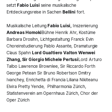
setzt
Fabio Luisi
seine musikalische
Entdeckungsreise in Sachen
Bellini
fort.
Musikalische Leitung
Fabio Luisi,
Inszenierung
Andreas Homoki
Bühne Henrik Ahr, Kostüme
Barbara Drosihn, Lichtgestaltung Franck Evin
Choreinstudierung Pablo Assante, Dramaturgie
Claus Spahn
Lord Gualtiero Valton
Wenwei
Zhang,
Sir Giorgio
Michele Pertusi
Lord Arturo
Talbo Lawrence Brownlee, Sir Riccardo Forth
George Petean Sir Bruno Robertson Dmitry
Ivanchey, Enrichetta di Francia Liliana Nikiteanu
Elvira Pretty Yende, Philharmonia Zürich,
Statistenverein am Opernhaus Zürich, Chor der
Oper Zürich